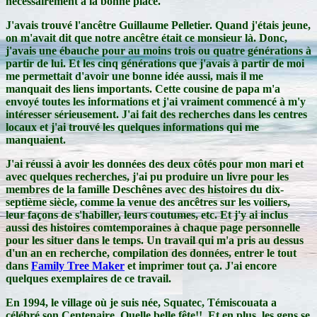
nécessairement à la bonne place.
J'avais trouvé l'ancêtre Guillaume Pelletier. Quand j'étais jeune,
on m'avait dit que notre ancêtre était ce monsieur là. Donc,
j'avais une ébauche pour au moins trois ou quatre générations à
partir de lui. Et les cinq générations que j'avais à partir de moi
me permettait d'avoir une bonne idée aussi, mais il me
manquait des liens importants. Cette cousine de papa m'a
envoyé toutes les informations et j'ai vraiment commencé à m'y
intéresser sérieusement. J'ai fait des recherches dans les centres
locaux et j'ai trouvé les quelques informations qui me
manquaient.
J'ai réussi à avoir les données des deux côtés pour mon mari et
avec quelques recherches, j'ai pu produire un livre pour les
membres de la famille Deschênes avec des histoires du dix-
septième siècle, comme la venue des ancêtres sur les voiliers,
leur façons de s'habiller, leurs coutumes, etc. Et j'y ai inclus
aussi des histoires comtemporaines à chaque page personnelle
pour les situer dans le temps. Un travail qui m'a pris au dessus
d'un an en recherche, compilation des données, entrer le tout
dans
Family Tree Maker
et imprimer tout ça. J'ai encore
quelques exemplaires de ce travail.
En 1994, le village où je suis née, Squatec, Témiscouata a
célébré son Centenaire. Quelle belle fête!!. Et en plus, les gens se