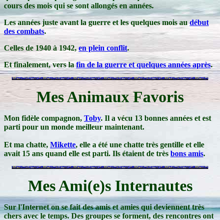
cours des mois qui se sont allongés en années.
Les années juste avant la guerre et les quelques mois au
début
des combats
.
Celles de 1940 à 1942,
en plein conflit
.
Et finalement, vers la
fin de la guerre et quelques années après
.
Mes Animaux Favoris
Mon fidèle compagnon,
Toby
. Il a vécu 13 bonnes années et est
parti pour un monde meilleur maintenant.
Et ma chatte,
Mikette
, elle a été une chatte très gentille et elle
avait 15 ans quand elle est parti. Ils étaient de très
bons amis
.
Mes Ami(e)s Internautes
Sur l'Internet on se fait des amis et amies qui deviennent très
chers avec le temps. Des groupes se forment, des rencontres ont