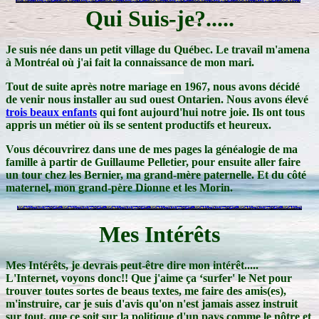
Qui Suis-je?.....
Je suis née dans un petit village du Québec. Le travail m'amena
à Montréal où j'ai fait la connaissance de mon mari.
Tout de suite après notre mariage en 1967, nous avons décidé
de venir nous installer au sud ouest Ontarien. Nous avons élevé
trois beaux enfants
qui font aujourd'hui notre joie. Ils ont tous
appris un métier où ils se sentent productifs et heureux.
Vous découvrirez dans une de mes pages la généalogie de ma
famille à partir de Guillaume Pelletier, pour ensuite aller faire
un tour chez les Bernier, ma grand-mère paternelle. Et du côté
maternel, mon grand-père Dionne et les Morin.
Mes Intérêts
Mes Intérêts, je devrais peut-être dire mon intérêt.....
L'Internet, voyons donc!! Que j'aime ça ‘surfer' le Net pour
trouver toutes sortes de beaus textes, me faire des amis(es),
m'instruire, car je suis d'avis qu'on n'est jamais assez instruit
sur tout, que ce soit sur la politique d'un pays comme le nôtre et