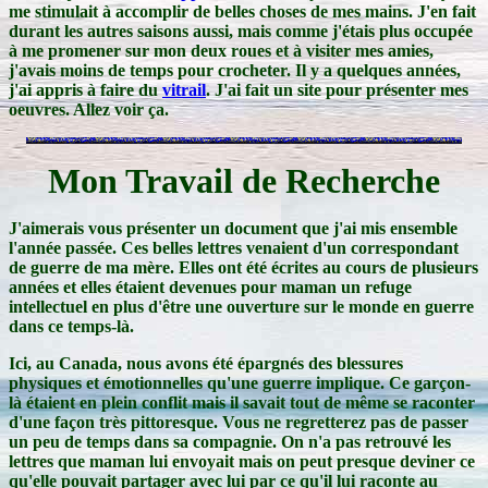
me stimulait à accomplir de belles choses de mes mains. J'en fait
durant les autres saisons aussi, mais comme j'étais plus occupée
à me promener sur mon deux roues et à visiter mes amies,
j'avais moins de temps pour crocheter. Il y a quelques années,
j'ai appris à faire du
vitrail
. J'ai fait un site pour présenter mes
oeuvres. Allez voir ça.
Mon Travail de Recherche
J'aimerais vous présenter un document que j'ai mis ensemble
l'année passée. Ces belles lettres venaient d'un correspondant
de guerre de ma mère. Elles ont été écrites au cours de plusieurs
années et elles étaient devenues pour maman un refuge
intellectuel en plus d'être une ouverture sur le monde en guerre
dans ce temps-là.
Ici, au Canada, nous avons été épargnés des blessures
physiques et émotionnelles qu'une guerre implique. Ce garçon-
là étaient en plein conflit mais il savait tout de même se raconter
d'une façon très pittoresque. Vous ne regretterez pas de passer
un peu de temps dans sa compagnie. On n'a pas retrouvé les
lettres que maman lui envoyait mais on peut presque deviner ce
qu'elle pouvait partager avec lui par ce qu'il lui raconte au