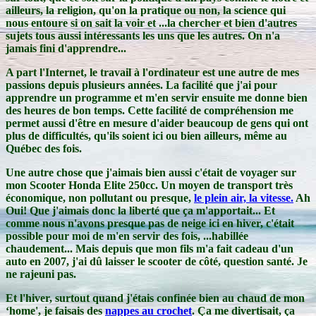
ailleurs, la religion, qu'on la pratique ou non, la science qui
nous entoure si on sait la voir et ...la chercher et bien d'autres
sujets tous aussi intéressants les uns que les autres. On n'a
jamais fini d'apprendre...
A part l'Internet, le travail à l'ordinateur est une autre de mes
passions depuis plusieurs années. La facilité que j'ai pour
apprendre un programme et m'en servir ensuite me donne bien
des heures de bon temps. Cette facilité de compréhension me
permet aussi d'être en mesure d'aider beaucoup de gens qui ont
plus de difficultés, qu'ils soient ici ou bien ailleurs, même au
Québec des fois.
Une autre chose que j'aimais bien aussi c'était de voyager sur
mon Scooter Honda Elite 250cc. Un moyen de transport très
économique, non pollutant ou presque,
le plein air, la vitesse.
Ah
Oui! Que j'aimais donc la liberté que ça m'apportait... Et
comme nous n'avons presque pas de neige ici en hiver, c'était
possible pour moi de m'en servir des fois, ...habillée
chaudement... Mais depuis que mon fils m'a fait cadeau d'un
auto en 2007, j'ai dû laisser le scooter de côté, question santé. Je
ne rajeuni pas.
Et l'hiver, surtout quand j'étais confinée bien au chaud de mon
‘home', je faisais des
nappes au crochet
. Ça me divertisait, ça