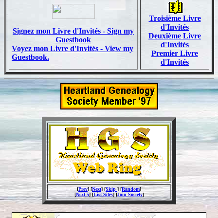
Troisième Livre
d'Invités
Signez mon Livre d'Invités - Sign my
Deuxième Livre
Guestbook
d'Invités
Voyez mon Livre d'Invités - View my
Premier Livre
Guestbook.
d'Invités
[
Prev
] [
Next
] [
Skip
] [
Random
]
[
Next 5
] [
List Sites
] [
Join Society
]