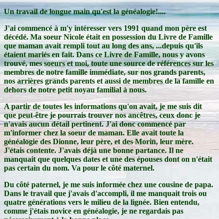
Un travail de longue main qu'est la généalogie!....
J'ai commencé à m'y intéresser vers 1991 quand mon père est
décédé. Ma soeur Nicole était en possession du Livre de Famille
que maman avait rempli tout au long des ans, ...depuis qu'ils
étaient mariés en fait. Dans ce Livre de Famille, nous y avons
trouvé, mes soeurs et moi, toute une source de références sur les
membres de notre famille immédiate, sur nos grands parents,
nos arrières grands parents et aussi de membres de la famille en
dehors de notre petit noyau familial à nous.
A partir de toutes les informations qu'on avait, je me suis dit
que peut-être je pourrais trouver nos ancêtres, ceux donc je
n'avais aucun détail pertinent. J'ai donc commencé par
m'informer chez la soeur de maman. Elle avait toute la
généalogie des Dionne, leur père, et des Morin, leur mère.
J'étais contente. J'avais déjà une bonne partance. Il ne
manquait que quelques dates et une des épouses dont on n'était
pas certain du nom. Va pour le côté maternel.
Du côté paternel, je me suis informée chez une cousine de papa.
Dans le travail que j'avais d'accompli, il me manquait trois ou
quatre générations vers le milieu de la lignée. Bien entendu,
comme j'étais novice en généalogie, je ne regardais pas