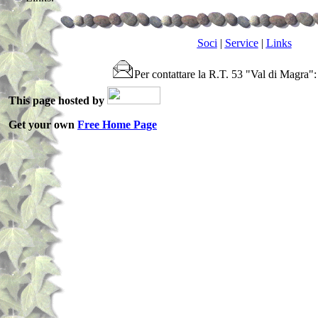
Soci
|
Service
|
Links
Per contattare la R.T. 53 "Val di Magra"
This page hosted by
Get your own
Free Home Page