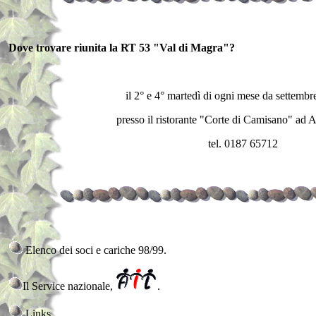
Dove trovare riunita la RT 53 "Val di Magra"?
il 2° e 4° martedì di ogni mese da settembr
presso il ristorante "Corte di Camisano" ad 
tel. 0187 65712
Elenco dei soci e cariche 98/99.
Il Service nazionale,
.
Links.