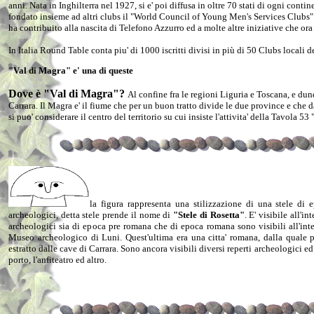
anni. Nata in Inghilterra nel 1927, si e' poi diffusa in oltre 70 stati di ogni contin
fondato insieme ad altri clubs il "World Council of Young Men's Services Clubs
ha contribuito alla nascita di Telefono Azzurro ed a molte altre iniziative che ora
In Italia Round Table conta piu' di 1000 iscritti divisi in più di 50 Clubs locali 
"Val di Magra" e' una di queste
Dove è "Val di Magra"?
Al confine fra le regioni Liguria e Toscana, e du
Carrara. Il Magra e' il fiume che per un buon tratto divide le due province e che d
si puo' considerare il centro del territorio su cui insiste l'attivita' della Tavola 5
la figura rappresenta una stilizzazione di una stele di 
archeologici, detta stele prende il nome di
"Stele di Rosetta"
. E' visibile all'i
archeologici sia di epoca pre romana che di epoca romana sono visibili all'inte
Museo archeologico di Luni. Quest'ultima era una citta' romana, dalla quale 
estratto dalle cave di Carrara. Sono ancora visibili diversi reperti archeologici ed i
porto, l'anfiteatro ed altro.