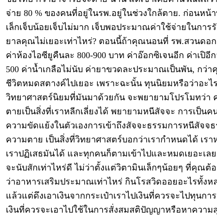
จ่าย 80 % ของคนที่อยู่ในรพ.อยู่ในช่วงใกล้ตาย. ก่อนหน้าท
เล็กเจ็บน้อยเจ็บไม่มาก เจ็บพอประมาณค่าใช้จ่ายในการ
ยาลคุณไม่เยอะเท่าไหร่? ตอนนี้ถ้าคุณนอนที่ รพ.สวนดอ
ค่าห้องไอซียูคืนละ 800-900 บาท ค่าอ๊อกซิเจนอีก ค่าเปิอี
500 ค่าน้ำเกลือไม่นับ ค่ายาขวดละประมาณเป็นพัน, กว่
ชีวิตหมดสตางค์ไปเยอะ เพราะฉะนั้น ทุนนิยมหรือว่าอะไ
วิทยาศาสตร์นิยมที่มันมาด้วยกัน จะพยายามโปรโมทว่า
ตายเป็นสิ่งที่เราหลีกเลี่ยงได้ พยายามหนีสัจจะ การเป็นคนท
ความขัดแย้งในตัวเองการเข้าถึงสัจจะธรรมการหนีสัจจ
ความตาย เป็นสิ่งที่วิทยาศาสตร์บอกว่าเรากำหนดได้ เราห
เราปฏิเสธมันได้ และทุกคนก็ตามเข้าไปและหมดเยอะเลย ไม
จะนับสักเท่าไหร่ดี ไม่ว่าตั้งแต่วิตามินเล็กๆน้อยๆ ที่คุณต้อ
ว่าอาหารเสริมประมาณเท่าไหร่ กินโรสวิดออยอะไรทั้งห
แล้วแต่ดึงเอาเงินจากกระเป๋าเราไปเงินที่ควรจะไปทุนการ
เงินที่ควรจะเอาไปใช้ในการสั่งสมสติปัญญาหรือหาความสุข