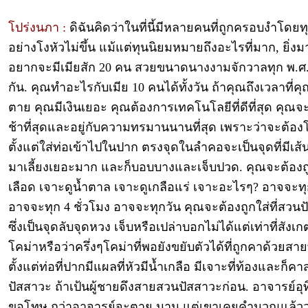
โปร่งนภา :
ดิฉันคิดว่าในที่นี้มีหลายคนที่ถูกครอบงำโดยท
อย่างโงหัวไม่ขึ้น แม้แต่ทุนนิยมหมายถึงอะไรที่มาก, ยิ่งมาก
อยากจะมีเมียสัก 20 คน สวยขนาดนางงามจักวาลทุก พ.
กัน. คุณทำอะไรกับเมีย 10 คนได้ทั้งวัน ถ้าคุณถึงเวลาที่ค
ตาย คุณมีเงินเยอะ คุณต้องการเทคโนโลยีที่ดีที่สุด คุณจ
ช้าที่สุดและอยู่กับความทรมานนานที่สุด เพราะว่าจะต้อง
ตั้งแต่ใส่ท่อเข้าไปในปาก ตรงจุดในลำคอจะเป็นจุดที่มีเ
มาเลี้ยงเยอะมาก และก็บอบบางและเจ็บปวด. คุณจะต้องถ
เลือด เจาะดูน้ำตาล เจาะดูเกลือแร่ เจาะอะไรๆ? อาจจะทุ
อาจจะทุก 4 ชั่วโมง อาจจะทุกวัน คุณจะต้องถูกใส่ที่สวน
ซึ่งเป็นจุดลับจุดหวง เจ็บหรือเปล่าบอกไม่ได้แต่เท่าที่สังเก
โคม่าหรือว่าครึ่งๆโคม่าที่พอยังขยับตัวได้ที่ถูกคาด้วยสา
ตั้งแต่ท่อที่ปากมีแผลที่หัวมีน้ำเกลือ มีเจาะที่ท้องและก็ค
ปัสสาวะ ถ้าเป้นผู้ชายดึงสายสวนปัสสาวะก่อน. อาจารย์อุท
ขอโทษ กว่าอาจารย์จะตาย นาน แต่เขาเคยคำนวณแล้วว่