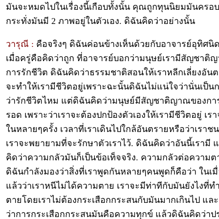
มันจะหมดไปในเรื่องนี้เกือบทั้งนั้น คุณถูกทุนนิยมมันคร
กระทั่งมันมี 2 ภาพอยู่ในตัวเอง. ดิฉันคิดว่าอย่างนั้น
วารุณี :
คือจริงๆ ดิฉันค่อนข้างเห็นด้วยกับอาจารย์อุทิศน
เมื่อครู่คือคิดว่าถูก ที่อาจารย์บอกว่ามนุษย์เรามีสัญชา
การรักชีวิต ดิฉันคิดว่าธรรมชาติสอนให้เราหลีกเลี่ยงอันต
จะทำให้เรามีชีวิตอยู่เพราะฉะนั้นดิฉันไม่แน่ใจว่านั่นเป็น
ว่ารักชีวิตไหม แต่ดิฉันคิดว่ามนุษย์มีสัญชาติญาณของกา
รอด เพราะว่าเราจะต้องปกป้องตัวเองให้เรามีชีวิตอยู่ เรา
ในหลายๆครั้ง เวลาที่เราเดินไปใกล้อันตรายหรือว่าเราช
เราจะพยายามที่จะรักษาตัวเราไว้. ดิฉันคิดว่าอันนี้เรามี 
คิดว่าความกลัวมันก็เป็นข้อเท็จจริง. ความกลัวต่อความต
ดิฉันกำลังมองว่าสิ่งที่เราพูดกันหลายๆคนพูดก็คือว่า ในเมื่อ
แล้วว่าเราหนีไม่ได้ความตาย เราจะมีท่าทีกับมันยังไงที่ท
ตายโดยเราไม่ต้องกระเสือกกระสนกับมันมากเกินไป และด
ว่าการกระเสือกกระสนมันคือความทุกข์ แล้วดิฉันคิดว่าป