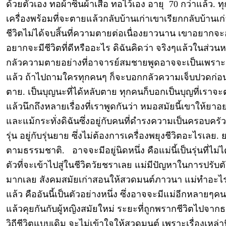
ด้วยตัวเอง ทอผ้าซิ่นผ้าเสื้อ ทอไว้เอง อายุ 70 กว่าแล้ว. 
เครื่องพร้อมที่จะตายแล้วกลับบ้านเก่าเขาเรียกกลับบ้านเก
ชีวิตไม่ได้จบสิ้นที่ความตายต่อเนื่องยาวนาน เขาอยากจะอ
อยากจะมีชีวิตที่ดีหรืออะไร ดิฉันคิดว่า จริงๆแล้วในส่วนหนึ
กลัวความตายอย่างที่อาจารย์สมชายพูดอาจจะเป็นเพราะ 
แล้ว ถ้าไปถามใครทุกคนๆ ก็จะบอกกลัวความเจ็บปวดก่อน
ตาย. เป็นบุญนะที่ได้หลับตาย ทุกคนก็บอกเป็นบุญที่เราจ
แล้วนึกถึงหลายเรื่องที่เราพูดกันว่า หมอสมัยนี้เขาให้ยาอย
และแม้กระทั่งดิฉันซึ่งอยู่กับคนที่ดำรงความเป็นครอบครั
รุ่น อยู่กับรุ่นยาย ซึ่งไม่ต้องการเครื่องพยุงชีวิตอะไรเลย.
ตามธรรมชาติ. อาจจะมีอยู่นิดหนึ่ง คือแม่นี้เป็นรุ่นที่ไม่ไ
ตัวที่จะเข้าไปสู่ในชีวิตวัยชราเลย แม่มีปัญหาในการปรับตั
มากเลย สังคมสมัยเก่าสอนให้สวดมนต์ภาวนา แม่ทำอะไร
แล้ว คืออันนี้เป็นตัวอย่างหนึ่ง ซึ่งอาจจะมีแม่อีกหลายๆคน
แล้วคุยกันกับผู้หญิงสมัยใหม่ ระยะที่ถูกพรากชีวิตไปจาก
วิถีชีวิตแบบเดิม จะไม่เข้าใจให้สวดมนต์ เพราะเรื่องเหล่านี