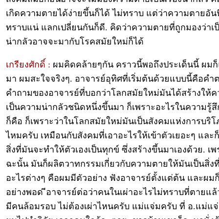
เกิดความตายได้ง่ายขึ้นก็ได้ ไม่ทราบ แต่ว่าความตายอันนี้
ทราบแน่ แลกเปลี่ยนกันก็ดี. คิดว่าความตายที่ถูกมองว่าเป็
น่ากลัวอาจจะมากับโรคสมัยใหม่ก็ได้
เกรียงศักดิ์ :
ผมคิดคล้ายๆกัน คราวนี้พอถึงประเด็นนี้ ผมก็แ
มา ผมสะใจจริงๆ. อาจารย์อุทิศที่เริ่มต้นด้วยแบบนี้คือค
คำถามของอาจารย์ที่บอกว่าโลกสมัยใหม่มันได้สร้างให้
เป็นความน่ากลัวชนิดหนึ่งขึ้นมา ก็เพราะอะไรในความรู้
ก็คือ ก็เพราะว่าในโลกสมัยใหม่มันเป็นสังคมแห่งการบริโ
ไหมครับ เหมือนกับสังคมที่เอาอะไรให้เข้าตัวเยอะๆ และ
สิ่งที่มันจะทำให้ตัวเองเป็นทุกข์ ซึ่งสร้างขึ้นมาเองด้วย. เ
ฉะนั้น มันก็ผลิตวาทกรรมเกี่ยวกับความตายให้มันเป็นสิ่งที
อะไรต่างๆ คือผมมีตัวอย่าง ฟังอาจารย์ตั้งแต่ต้น และผมก็
อย่างพอด ีอาจารย์ต่อว่าคนในเผ่าอะไรไม่ทราบที่ตายแล้
มีคนล้อมรอบ ไม่ต้องเผ่าไหนครับ แม่แจ่มครับ ที่ อ.แม่แจ่