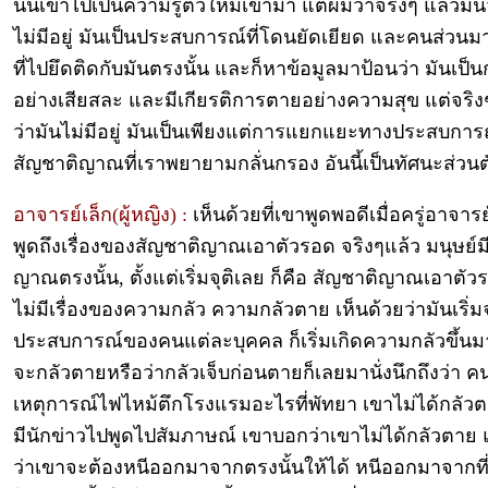
นั้นเข้าไปเป็นความรู้ตัวใหม่เข้ามา แต่ผมว่าจริงๆ แล้วมัน
ไม่มีอยู่ มันเป็นประสบการณ์ที่โดนยัดเยียด และคนส่วนมา
ที่ไปยึดติดกับมันตรงนั้น และก็หาข้อมูลมาป้อนว่า มันเป
อย่างเสียสละ และมีเกียรติการตายอย่างความสุข แต่จริง
ว่ามันไม่มีอยู่ มันเป็นเพียงแต่การแยกแยะทางประสบการ
สัญชาติญาณที่เราพยายามกลั่นกรอง อันนี้เป็นทัศนะส่วนต
อาจารย์เล็ก(ผู้หญิง) :
เห็นด้วยที่เขาพูดพอดีเมื่อครู่อาจารย
พูดถึงเรื่องของสัญชาติญาณเอาตัวรอด จริงๆแล้ว มนุษย์ม
ญาณตรงนั้น, ตั้งแต่เริ่มจุติเลย ก็คือ สัญชาติญาณเอาตัว
ไม่มีเรื่องของความกลัว ความกลัวตาย เห็นด้วยว่ามันเริ่มจ
ประสบการณ์ของคนแต่ละบุคคล ก็เริ่มเกิดความกลัวขึ้นมา 
จะกลัวตายหรือว่ากลัวเจ็บก่อนตายก็เลยมานั่งนึกถึงว่า คนท
เหตุการณ์ไฟไหม้ตึกโรงแรมอะไรที่พัทยา เขาไม่ได้กลัวตา
มีนักข่าวไปพูดไปสัมภาษณ์ เขาบอกว่าเขาไม่ได้กลัวตาย แต
ว่าเขาจะต้องหนีออกมาจากตรงนั้นให้ได้ หนีออกมาจากที่