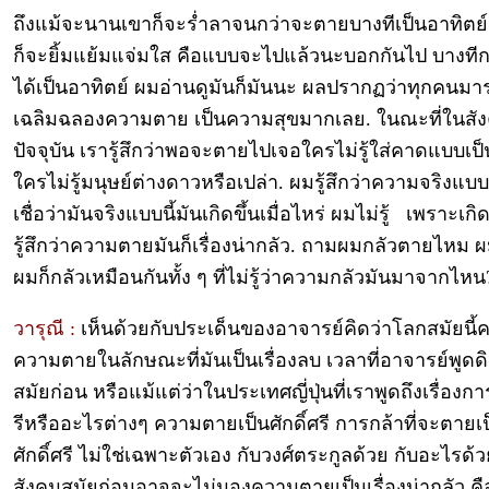
ถึงแม้จะนานเขาก็จะร่ำลาจนกว่าจะตายบางทีเป็นอาทิตย
ก็จะยิ้มแย้มแจ่มใส คือแบบจะไปแล้วนะบอกกันไป บางที
ได้เป็นอาทิตย์ ผมอ่านดูมันก็มันนะ ผลปรากฏว่าทุกคนมา
เฉลิมฉลองความตาย เป็นความสุขมากเลย. ในณะที่ในสั
ปัจจุบัน เรารู้สึกว่าพอจะตายไปเจอใครไม่รู้ใส่คาดแบบเ
ใครไม่รู้มนุษย์ต่างดาวหรือเปล่า. ผมรู้สึกว่าความจริงแบ
เชื่อว่ามันจริงแบบนี้มันเกิดขึ้นเมื่อไหร่ ผมไม่รู้ เพราะเ
รู้สึกว่าความตายมันก็เรื่องน่ากลัว. ถามผมกลัวตายไหม ผมก
ผมก็กลัวเหมือนกันทั้ง ๆ ที่ไม่รู้ว่าความกลัวมันมาจากไหน
วารุณี :
เห็นด้วยกับประเด็นของอาจารย์คิดว่าโลกสมัยนี้ค
ความตายในลักษณะที่มันเป็นเรื่องลบ เวลาที่อาจารย์พูดดิ
สมัยก่อน หรือแม้แต่ว่าในประเทศญี่ปุ่นที่เราพูดถึงเรื่องก
รีหรืออะไรต่างๆ ความตายเป็นศักดิ์ศรี การกล้าที่จะตายเ
ศักดิ์ศรี ไม่ใช่เฉพาะตัวเอง กับวงศ์ตระกูลด้วย กับอะไรด้ว
สังคมสมัยก่อนอาจจะไม่มองความตายเป็นเรื่องน่ากลัว ค