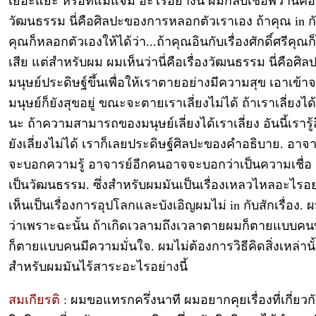
เยอะแยะ หรือที่แม่แจ่ม อะไรอย่างนี้ ผมกลับเชื่อพี่ว่านี่คือ
วัฒนธรรม นี่คือศิลปะของการหลอกตัวเราเอง ถ้าคุณ in ก
คุณก็หลอกตัวเองให้ได้ว่า...ถ้าคุณอินกับเรื่องศักดิ์ศรีคุณ
เสีย แต่สำหรับผม ผมเห็นว่านี่คือเรื่องวัฒนธรรม นี่คือศิลป
มนุษย์ประดิษฐ์ขึ้นเพื่อให้เราตายอย่างมีความสุข เอาเข้าจ
มนุษย์ก็ยังสุขอยู่ ขณะจะตายเราเลี่ยงไม่ได้ ถ้าเราเลี่ยงได้
นะ ถ้าความสามารถของมนุษย์เลี่ยงได้เราเลี่ยง อันนี้เรารู้
ยังเลี่ยงไม่ได้ เราก็เลยประดิษฐ์ศิลปะของคำอธิบาย. อาจ
จะบอกความรู้ อาจารย์อีกคนอาจจะบอกว่าเป็นความเชื่อ 
เป็นวัฒนธรรม. ซึ่งสำหรับผมมันเป็นเรื่องเหลวไหลอะไรอย่
เห็นเป็นเรื่องการอุปโลกและบังเอิญผมไม่ in กับสักเรื่อง. ผม
ว่าเพราะฉะนั้น ถ้าเกิดเวลามถึงเวลาตายผมก็ตายแบบคนท
ก็ตายแบบคนมีความมั่นใจ. ผมไม่ต้องการวิธีคิดสิ่งเหล่าน
สำหรับผมมันไร้สาระอะไรอย่างนี้
สมเกียรติ :
ผมขอแทรกครึ่งนาที ผมอยากคุยเรื่องที่เกี่ยวกับ