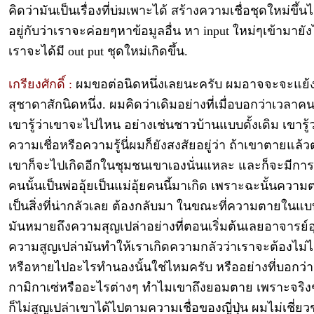
คิดว่ามันเป็นเรื่องที่บ่มเพาะได้ สร้างความเชื่อชุดใหม่ขึ้นได
อยู่กับว่าเราจะค่อยๆหาข้อมูลอื่น หา input ใหม่ๆเข้ามายังไง
เราจะได้มี out put ชุดใหม่เกิดขึ้น.
เกรียงศักดิ์ :
ผมขอต่อนิดหนึ่งเลยนะครับ ผมอาจจะจะแย้งก
สุชาดาสักนิดหนึ่ง. ผมคิดว่าเดิมอย่างที่เมื่อบอกว่าเวลา
เขารู้ว่าเขาจะไปไหน อย่างเช่นชาวบ้านแบบดั้งเดิม เขารู้ว
ความเชื่อหรือความรู้นี่ผมก็ยังสงสัยอยู่ว่า ถ้าเขาตายแล้วต
เขาก็จะไปเกิดอีกในชุมชนเขาเองนั่นแหละ และก็จะมีการพ
คนนั้นเป็นพ่ออุ้ยเป็นแม่อุ้ยคนนี้มาเกิด เพราะฉะนั้นความ
เป็นสิ่งที่น่ากลัวเลย ต้องกลับมา ในขณะที่ความตายในแบบ
มันหมายถึงความสุญเปล่าอย่างที่ตอนเริ่มต้นเลยอาจารย์
ความสูญเปล่ามันทำให้เราเกิดความกลัวว่าเราจะต้องไม่ไ
หรือหายไปอะไรทำนองนั้นใช่ไหมครับ หรืออย่างที่บอกว่า
กามิกาเซ่หรืออะไรต่างๆ ทำไมเขาถึงยอมตาย เพราะจริง
ก็ไม่สูญเปล่าเขาได้ไปตามความเชื่อของญี่ปุ่น ผมไม่เชี่