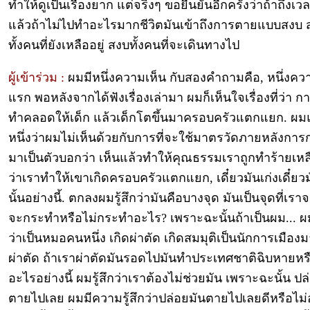
ทำให้ดูเป็นเรื่องยาก แต่จริงๆ ขอยืนยันอีกครั้งว่าถ้าถึงเ
แล้วถ้าไม่ไปทำอะไรมากชีวิตมันเข้าถึงการตายแบบสงบ 
ทั้งคนที่ยังเหลืออยู่ สงบทั้งคนที่จะเดินทางไป
ผู้เข้าร่วม :
ผมมีหนึ่งความเห็น กับสองคำถามคือ, หนึ่งคว
แรก พอหลังจากได้ฟังเรื่องเล่ามา ผมก็เห็นใจเรื่องที่ว่า ก
ทำคลอดให้เด็ก แล้วเด็กโตขึ้นมาครอบครัวแตกแยก. ผมแ
หนึ่งว่าผมไม่เห็นด้วยกับการที่จะใช้มาตรวัดภายหลังกา
มาเป็นตัวบอกว่า เห็นแล้วทำให้คุณธรรมเราถูกทำร้ายเหล
ว่าเราทำให้เขาเกิดครอบครัวแตกแยก, เดี๋ยวมันเก่งเดี๋ยว
นั้นอย่างนี้. ตกลงผมรู้สึกว่ามันคือบางจุด มันเป็นจุดที่เราจ
จะกระทำหรือไม่กระทำอะไร? เพราะฉะนั้นถ้าเป็นผม... ผ
ว่าเป็นหมอคนหนึ่ง เกิดผ่าตัด เกิดสมมุติเป็นนักการเมือ
ผ่าตัด ถ้าเราผ่าตัดมันรอดไปมันทำประเทศชาติฉิบหายหรื
อะไรอย่างนี้ ผมรู้สึกว่าเราต้องไม่ช่วยมัน เพราะฉะนั้น ปล
ตายไปเลย ผมมีความรู้สึกว่าปล่อยมันตายไปเลยดีหรือไม