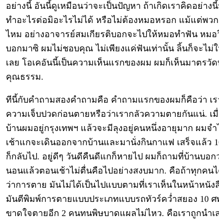
อย่างนี้ อันนี้ดูเหมือนว่าจะเป็นปัญหา ถ้าเกิดเราคิดอย่างน
ทำอะไรต่อมิอะไรไม่ได้ หรือไม่ต้องหมอหรอก แม้แต่พวก
ไหม อย่างอาจารย์สมเกียรติบอกจะไปให้หมอทำฟัน หมอวิ
บอกมาซิ ผมไม่ชอบคุณ ไม่เพียงแค่ฟันเท่านั้น ลิ้นก็จะไม่ใ
เลย โอเคอันนี้เป็นความเห็นแรกของผม ผมก็เห็นมาตรวั
คุณธรรม.
ทีนี้กับคำถามสองคำถามคือ คำถามแรกของผมก็คือว่า เร
ความเจ็บปวดก่อนตายหรือว่าเรากลัวความตายกันแน่. เมื
บ้านผมอยู่กรุงเทพฯ แล้วจะมีลุงอยู่คนหนึ่งอายุมาก ผมจำไ
เช้าแกจะเดินออกจากบ้านและมานั่งกินกาแฟ เสร็จแล้ว 
ก็กลับไป. อยู่ดีๆ วันดีคืนดีแกก็หายไป ผมก็ถามที่บ้านบอกว่
นอนแล้วตอนเช้าไม่ตื่นคือไปอย่างสงบมาก. คือถ้าทุกคนได้
ว่าการตาย มันไม่ได้เป็นไปแบบตามที่เราเห็นในหน้าหนังสือ
มันตีพิมพ์การตายแบบประเภทแบบรถทัวร์คว่ำสยอง 10 ศ
ขาดใจตายอีก 2 คนทนพิษบาดแผลไม่ไหว. คือเราถูกนำ