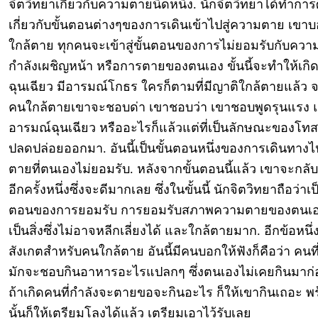
จิตวิทยาเกี่ยวกับความตายนิดหนึ่ง. นักจิตวิทยาได้ทำการ
เกี่ยวกับขั้นตอนต่างๆของการเดินเข้าไปสู่ความตาย เขา
ใกล้ตาย ทุกคนจะเข้าสู่ขั้นตอนของการไม่ยอมรับกับความ
กำลังเผชิญหน้า หรือการตายของตนเอง ขั้นนี้จะทำให้เก
ฉุนเฉียว มีอารมณ์โกธร ใครก็ตามที่มีญาติใกล้ตายแล้ว 
คนใกล้ตายเขาจะชอบด่า เขาชอบว่า เขาชอบพูดรุนแรง 
อารมณ์ฉุนเฉียว หรืออะไรก็แล้วแต่ที่เป็นลักษณะของโทสะ
ปลดปล่อยออกมา. อันนี้เป็นขั้นตอนหนึ่งของการเดินทางไ
ตายที่ตนเองไม่ยอมรับ. หลังจากขั้นตอนนี้แล้ว เขาจะกลับ
อีกครั้งหนึ่งซึ่งจะดีมากเลย ซึ่งในขั้นนี้ นักจิตวิทยาถือว่าเป
ตอนของการยอมรับ การยอมรับสภาพความตายของตนเอง
เป็นสิ่งซึ่งไม่อาจหลีกเลี่ยงได้ และใกล้ตายมาก. อีกข้อหนึ่งท
สังเกตสำหรับคนใกล้ตาย อันนี้มีคนบอกให้ฟังก็คือว่า คนท
มักจะชอบกินอาหารอะไรแปลกๆ ซึ่งตนเองไม่เคยกินมาก
ถ้าเกิดคนที่กำลังจะตายขอจะกินอะไร ก็ให้เขากินเถอะ พ
นั้นก็ให้เตรียมโลงได้แล้ว เตรียมเอาไว้รับเลย