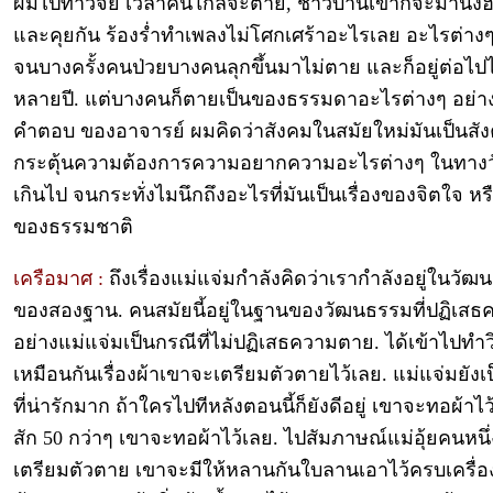
ผมไปทำวิจัย เวลาคนใกล้จะตาย, ชาวบ้านเขาก็จะมานั่งฮ
และคุยกัน ร้องร่ำทำเพลงไม่โศกเศร้าอะไรเลย อะไรต่างๆอ
จนบางครั้งคนป่วยบางคนลุกขึ้นมาไม่ตาย และก็อยู่ต่อไปไ
หลายปี. แต่บางคนก็ตายเป็นของธรรมดาอะไรต่างๆ อย่างนี้
คำตอบ ของอาจารย์ ผมคิดว่าสังคมในสมัยใหม่มันเป็นสังค
กระตุ้นความต้องการความอยากความอะไรต่างๆ ในทางว
เกินไป จนกระทั่งไมนึกถึงอะไรที่มันเป็นเรื่องของจิตใจ หรื
ของธรรมชาติ
เครือมาศ :
ถึงเรื่องแม่แจ่มกำลังคิดว่าเรากำลังอยู่ในวั
ของสองฐาน. คนสมัยนี้อยู่ในฐานของวัฒนธรรมที่ปฏิเส
อย่างแม่แจ่มเป็นกรณีที่ไม่ปฏิเสธความตาย. ได้เข้าไปทำว
เหมือนกันเรื่องผ้าเขาจะเตรียมตัวตายไว้เลย. แม่แจ่มยัง
ที่น่ารักมาก ถ้าใครไปทีหลังตอนนี้ก็ยังดีอยู่ เขาจะทอผ้าไ
สัก 50 กว่าๆ เขาจะทอผ้าไว้เลย. ไปสัมภาษณ์แม่อุ้ยคนหนึ่
เตรียมตัวตาย เขาจะมีให้หลานกันใบลานเอาไว้ครบเครื่