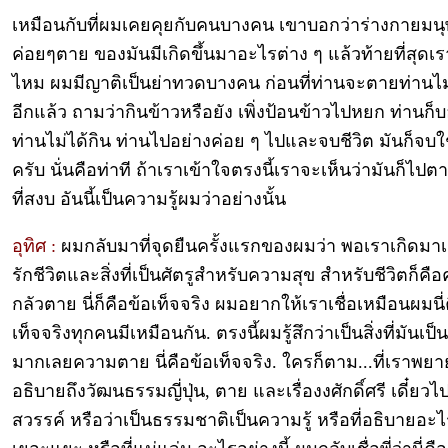
เหมือนกับที่ผมเคยคุยกับคนบางคน เขาบอกว่าร่างกายมนุษ
ค่อยๆตาย ของมันมีเกิดขึ้นมาอะไรต่าง ๆ แล้วท้ายที่สุดเ
ไหม ผมมีญาติเป็นย่าทวดบางคน ก่อนที่ท่านจะตายท่านไม่
อีกแล้ว ถามว่ากินข้าวหรือยัง เพิ่งป้อนข้าวไปหยก ท่านก็
ท่านไม่ได้กิน ท่านไปอย่างค่อย ๆ ไปและจบชีวิต มันก็จบ
ครับ นั่นคือท่าที ถ้าเราเข้าใจตรงนี้เราจะเห็นว่ามันก็ไปต
ที่สงบ อันนี้เป็นความรู้ผมว่าอย่างนั้น
อุทิศ :
ผมกลับมาที่จุดยืนครั้งแรกของผมว่า พอเราเกิดมา
รักชีวิตและสิ่งที่เป็นศัตรูสำหรับความสุข สำหรับชีวิตก็คื
กลัวตาย นี่ก็คือข้อเท็จจริง ผมอยากให้เราเชื่อเหมือนผมนี่
เท็จจริงทุกคนมีเหมือนกัน. ตรงนี้ผมรู้สึกว่าเป็นสิ่งที่มันเป็น
มากเลยความตาย นี่คือข้อเท็จจริง. ใครก็ตาม...ที่เราพยา
อธิบายถึงวัฒนธรรมญี่ปุ่น, ตาย และเรื่องงศักดิ์ศรี เดี๋ยว
สวรรค์ หรือว่าเป็นธรรมชาติเป็นความรู้ หรือที่อธิบายอะ