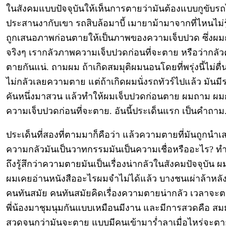
ในสังคมแบบปัจจุบันให้เห็นการตายว่ามันต้องแบบกูขับร
ประสานงากับเขา รถสิบล้อมาบี้ เมายาม้ามาจากที่ไหนไม่รู
ถูกเสนอภาพก่อนตายให้เป็นภาพของความเจ็บปวด ซึ่งผม
จริงๆ เรากลัวภาพความเจ็บปวดก่อนที่จะตาย หรือว่ากลั
ตายกันแน่. ถามผม ถ้าเกิดสมมุติผมนอนโดยที่พรุ่งนี้ไม่ตื
ไม่กลัวเลยความตาย แต่ถ้าเกิดผมนั่งรถทัวร์ไปแล้ว มันมีร
คันหนึ่งมาสวน แล้วทำให้ผมเจ็บปวดก่อนตาย ผมถาม ผม
ความเจ็บปวดก่อนที่จะตาย. อันนี้ประเด็นแรก เป็นคำถาม
ประเด็นที่สองที่ตามมาก็คือว่า แล้วความตายที่มันถูกนำเ
ความกลัวมันเป็นวาทกรรมมันเป็นความเชื่อหรืออะไร? ท
ถึงรู้สึกว่าความตายมันเป็นเรื่องน่ากลัวในสังคมปัจจุบัน ผมร
ผมเคยอ่านหนังสืออะไรผมจำไม่ได้แล้ว บางชนเผ่าล้าหลัง
คนทันสมัย คนทันสมัยคิดเรื่องความตายน่ากลัว เวลาจะ
พี่น้องมาชุมนุมกันแบบเหมือนมีงาน และมีการสวดคือ สม
สวดจนกว่ามันจะตาย แบบมีคนเข้ามาร่ำลาเมื่อไหร่จะตาย