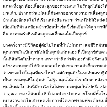
แกจะทิ้งลูก ต้องเลี้ยงนะลูกของตัวเองนะ ไม่รักลูกได้ยังให
มาแล้ว. ปรากฏว่าแม่คนนี้ต้องลาออกจากงานมาเลี้ยงลูกอย
บ้านน้องอีกคนไม่ได้เรียนหนังสือ เพราะว่าแม่ไม่มีเงินส่งเส
เบื่อเมียที่มัวแต่ป้อนข้าวป้อนน้ำเช็ดขี้เช็ดเยี่ยวให้ลูก สามีก
อื่น ครอบครัวที่เหลืออยู่ของเด็กคนนั้นเป็นทุกข์
บางครั้งการมีชีวิตอยู่ต่อไปโดยที่มันไม่เหมาะสมชีวิตมัน
คุณภาพมันเป้นทุกข์ไม่เป็นทุกข์แก่ตนเอง ก็เป็นทุกข์กับคนอ
นั้นดิฉันถึงกับน้ำตาตก เพราะว่าคิดว่าตัวเองทำดี จริงๆแล
สร้างความทุกข์ให้กับคนกลุ่มใหญ่มากมายแล้วก็สภาพอย่างน
ว่าเขาจะไปสิ้นสุดที่ตรงไหน? แต่ถ้าพูดถึงในระดับเศรษฐีม
เป็นการลงทุนที่ไม่คุ้มค่า ไม่รู้ว่าคุณได้อะไรกลับมาหลังจา
ทุ่มเงินต่อไป อันนี้มีกรณีจริงไม่ทราบจะพูดเกินไปหรือเปล
ว่าคุณตาของดิฉันเมื่อ 5 ปีก่อนป่วย ป่วยหลายโรคมีทั้งโ
เบาหวาน หัวใจ สารพัดเรียกว่าชีวิตเขาพร้อมที่จะต้องเปลี