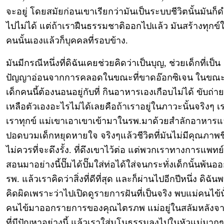
จะอยู่ โดยสมัยก่อนเขาเรียกว่ามันเป็นระบบชีวิตนั้นมันก็ด
ไปไม่ได้ แต่ถ้าเราฝืนธรรมชาติออกไปแล้ว มันสร้างทุกข์ใ
คนนั้นเองแล้วก็บุคคลที่รอบข้าง.
มันมีกรณีหนึ่งที่ดิฉันเคยช่วยคิดว่าเป็นบุญ, ช่วยเด็กที่เป็น
ปัญญาอ่อนจากการคลอดในขณะที่ขาดอ๊อกซิเจน ในขณะ
เด็กคนนี้ต้องนอนอยู่กับที่ กินอาหารเองเกือบไม่ได้ ขับถ่า
เหลือตัวเองอะไรไม่ได้เลยคือถ้าเราอยู่ในภาวะนั้นจริงๆ เ
เราทุกข์ แม่เขาเอาเขาเข้ามาในรพ.มาด้วยสำลักอาหาร
ปอดบวมเด็กหยุดหายใจ จริงๆแล้วชีวิตที่มันไม่มีคุณภาพชี
ไม่ควรที่จะดึงรั้ง. ที่ดึงเขาไว้ต่อ แต่พวกเราทางการแพทย์
สอนมาอย่างนี้ปั๊มได้ปั๊มใส่ท่อได้ใส่จนกระทั่งเด็กนั้นพ้น
รพ. แล้วเราคิดว่าสิ่งที่ดีที่สุด และก็ผ่านไปอีกปีหนึ่ง ดิฉัน
คิดผิดเพราะว่าไปเปิดดูรายการฝันที่เป็นจริง พบแม่คนไข้นั
คนไข้มาออกรายการของคุณไตรภพ แม่อยู่ในสลัมหลังจากท
ที่มีปัญหาอย่างนี้ แล้วเราใส่มโนธรรมลงไปในหัวแม่มากๆ 