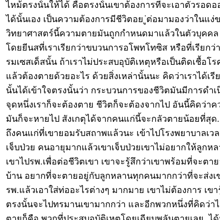
ไหม้ตรงนั้นให้ได้ คือตรงนั้นเขาต้องการที่จะเอาตัวรอด
ได้นั้นเอง เป็นความต้องการมีชีวิตอย ู่ต่อมามองว่าในแง่
วิทยาศาสตร์นี้ความตายมันถูกกำหนดมาแล้วในตัวบุคคล
โดยยีนสที่เราเรียกว่าขบวนการอโพทโทซิส หรือที่เรียกว
รมเซสเด็สนั้น ถ้าเราไม่ประสบอุบัติเหตุหรือเป็นติดเชื้อโ
แล้วต้องตายด้วยอะไร ด้วยสิ่งเหล่านั้นนะ คิดว่าเราได้เรีย
นั้นได้เข้าใจตรงนั้นว่า กระบวนการของชีวิตมันมีการดำเน
จุดหนึ่งเราก็จะต้องตาย ชีวิตก็จะต้องจากไป อันนี้คิดว่า
มันก็จะหายไป สังเกตุได้จากคนแก่นี้จะกลัวตายน้อยที่สุด
ถึงคนแก่ที่เขายอมรับสถาพแล้วนะ เข้าไปโรงพยาบาลเวลา
เจ็บป่วย คนอายุมากแล้วเขาเจ็บป่วยเขาไม่อยากให้ลูกห
เขาไปรพ.เพื่อต่อชีวิตเขา เขาจะรู้สึกว่าเขาพร้อมที่จะตายอ
บ้าน อยากที่จะตายอยู่กับลูกหลานทุกคนมากกว่าที่จะส่ง
รพ.แล้วเอาใส่ท่ออะไรต่างๆ มากมาย เขาไม่ต้องการ เขารู้
ตรงนั้นจะไปทรมานเขามากกว่า และอีกพวกหนึ่งที่คิดว่าไ
ตายก็คือ พวกที่ประสบอุบัติเหตุโดยเฉียบพลันตายเลย. ได้