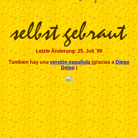
Letzte Änderung: 25. Juli ´99
Tambien hay una
versión española
(gracias a
Diego
Delso
)