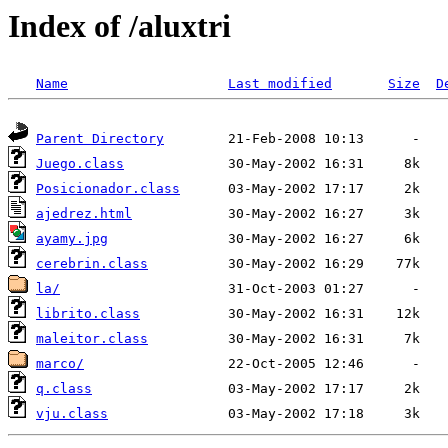
Index of /aluxtri
Name
Last modified
Size
D
Parent Directory
Juego.class
Posicionador.class
ajedrez.html
ayamy.jpg
cerebrin.class
la/
librito.class
maleitor.class
marco/
q.class
vju.class