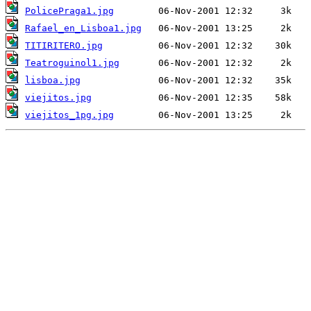
PolicePraga1.jpg
Rafael_en_Lisboa1.jpg
TITIRITERO.jpg
Teatroguinol1.jpg
lisboa.jpg
viejitos.jpg
viejitos_1pg.jpg