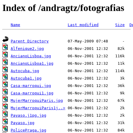
Index of /andragtz/fotografias
Name
Last modified
Size
D
Parent Directory
Alfenique2.jpg
AncianoLisboa.jpg
AncianoLisboa1.jpg
Autocuba.jpg
Autocuba1.jpg
Casa-marroqui.jpg
Casa-marroqui1.jpg
MujerMarroquiParis.jpg
MujerMarroquiParis1j..>
Payaso.j1pg.jpg
Payaso.jpg
PolicePraga.jpg