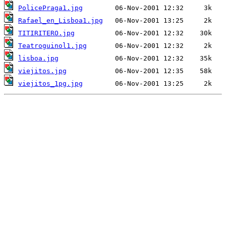
PolicePraga1.jpg
Rafael_en_Lisboa1.jpg
TITIRITERO.jpg
Teatroguinol1.jpg
lisboa.jpg
viejitos.jpg
viejitos_1pg.jpg