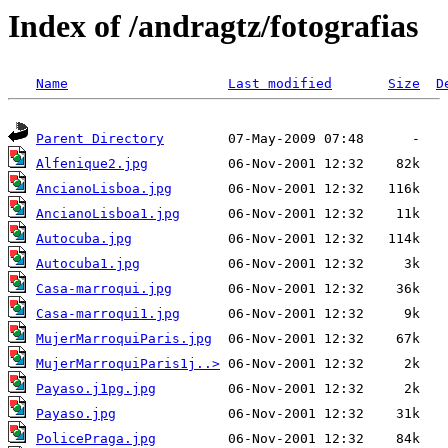
Index of /andragtz/fotografias
Name
Last modified
Size
D
Parent Directory
Alfenique2.jpg
AncianoLisboa.jpg
AncianoLisboa1.jpg
Autocuba.jpg
Autocuba1.jpg
Casa-marroqui.jpg
Casa-marroqui1.jpg
MujerMarroquiParis.jpg
MujerMarroquiParis1j..>
Payaso.j1pg.jpg
Payaso.jpg
PolicePraga.jpg