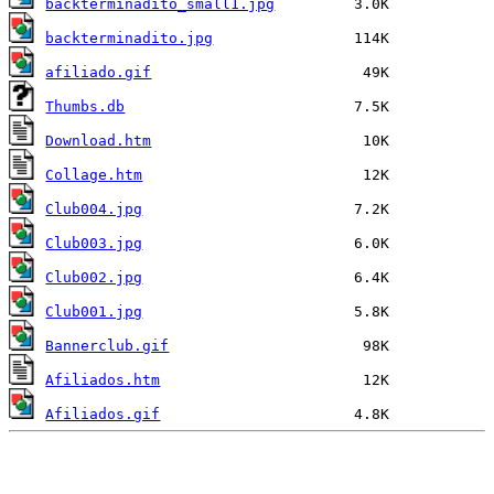
backterminadito_small1.jpg
backterminadito.jpg
afiliado.gif
Thumbs.db
Download.htm
Collage.htm
Club004.jpg
Club003.jpg
Club002.jpg
Club001.jpg
Bannerclub.gif
Afiliados.htm
Afiliados.gif