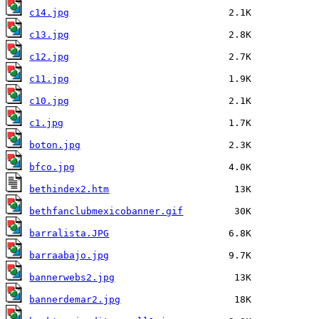
c14.jpg
c13.jpg
c12.jpg
c11.jpg
c10.jpg
c1.jpg
boton.jpg
bfco.jpg
bethindex2.htm
bethfanclubmexicobanner.gif
barralista.JPG
barraabajo.jpg
bannerwebs2.jpg
bannerdemar2.jpg