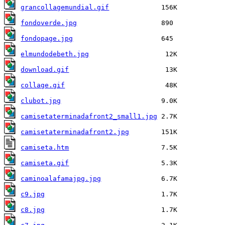
grancollagemundial.gif
fondoverde.jpg
fondopage.jpg
elmundodebeth.jpg
download.gif
collage.gif
clubot.jpg
camisetaterminadafront2_small1.jpg
camisetaterminadafront2.jpg
camiseta.htm
camiseta.gif
caminoalafamajpg.jpg
c9.jpg
c8.jpg