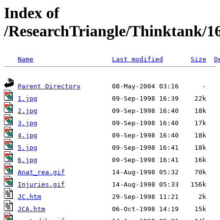
Index of
/ResearchTriangle/Thinktank/1
Name
Last modified
Size
D
Parent Directory
1.jpg
2.jpg
3.jpg
4.jpg
5.jpg
6.jpg
Anat_rea.gif
Injuries.gif
JC.htm
JCA.htm