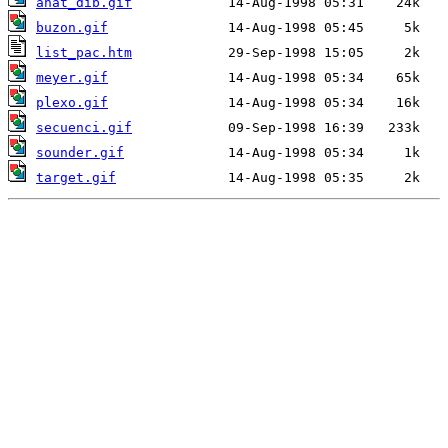
anat_dib.gif
buzon.gif
list_pac.htm
meyer.gif
plexo.gif
secuenci.gif
sounder.gif
target.gif