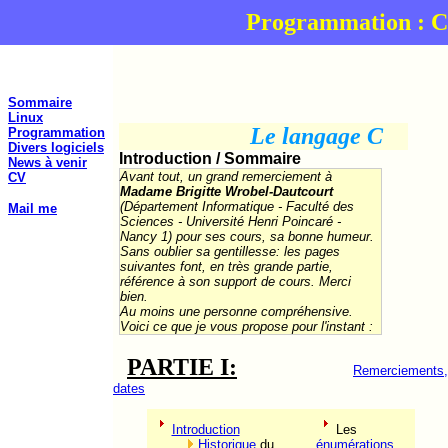
Programmation : C
Sommaire
Linux
Le langage C
Programmation
Divers logiciels
Introduction / Sommaire
News à venir
Avant tout, un grand remerciement à
CV
Madame Brigitte Wrobel-Dautcourt
(Département Informatique - Faculté des
Mail me
Sciences - Université Henri Poincaré -
Nancy 1) pour ses cours, sa bonne humeur.
Sans oublier sa gentillesse: les pages
suivantes font, en très grande partie,
référence à son support de cours. Merci
bien.
Au moins une personne compréhensive.
Voici ce que je vous propose pour l'instant :
PARTIE I:
Remerciements,
dates
Introduction
Les
Historique
du
énumérations