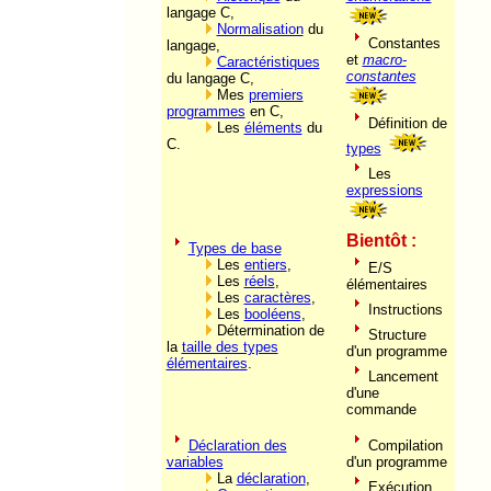
langage C,
Normalisation
du
Constantes
langage,
et
macro-
Caractéristiques
constantes
du langage C,
Mes
premiers
programmes
en C,
Définition de
Les
éléments
du
C.
types
Les
expressions
Bientôt :
Types de base
Les
entiers
,
E/S
Les
réels
,
élémentaires
Les
caractères
,
Instructions
Les
booléens
,
Détermination de
Structure
la
taille des types
d'un programme
élémentaires
.
Lancement
d'une
commande
Déclaration des
Compilation
variables
d'un programme
La
déclaration
,
Exécution