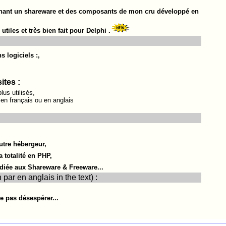
rnant un shareware et des composants de mon cru développé en
 utiles et très bien fait pour Delphi .
 logiciels :,
ites :
us utilisés,
en français ou en anglais
utre hébergeur,
 totalité en PHP,
édiée aux Shareware & Freeware...
par en anglais in the text) :
ne pas désespérer...