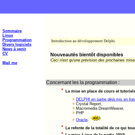
Sommaire
Linux
Programmation
Introduction au développement Delphi.
Divers logiciels
News à venir
CV
Nouveautés bientôt disponibles
Ceci n'est qu'une prévision des prochaines mises 
Mail me
Concernant les la programmation :
La mise en place de cours et tutoriels
DELPHI en partie déjà mis en lig
Crystal Report,
Macromedia DreamWeaver,
PHP
Oracle
.
La refonte de la totalité de ce qui to
La mise à jour de la partie JAVA,