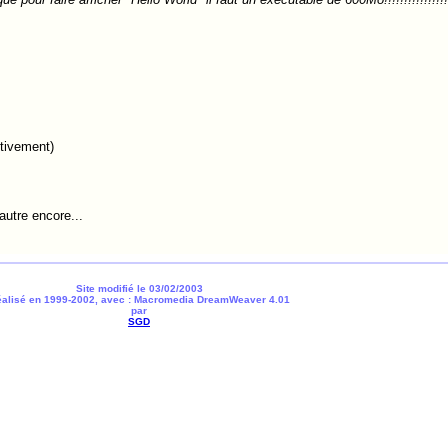
itivement)
utre encore...
Site modifié le 03/02/2003
alisé en 1999-2002, avec : Macromedia DreamWeaver 4.01
par
SGD