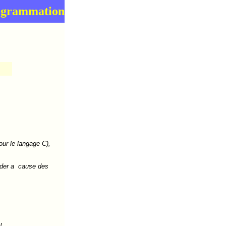
ogrammation
our le langage C),
order a cause des
!