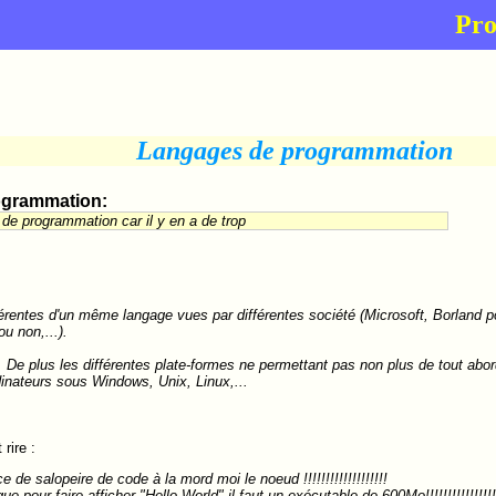
Pr
Langages de programmation
rogrammation:
de programmation car il y en a de trop
férentes d'un même langage vues par différentes société (Microsoft, Borland p
u non,...).
 De plus les différentes plate-formes ne permettant pas non plus de tout ab
nateurs sous Windows, Unix, Linux,...
rire :
e salopeire de code à la mord moi le noeud !!!!!!!!!!!!!!!!!!!
pour faire afficher "Hello World" il faut un exécutable de 600Mo!!!!!!!!!!!!!!!!