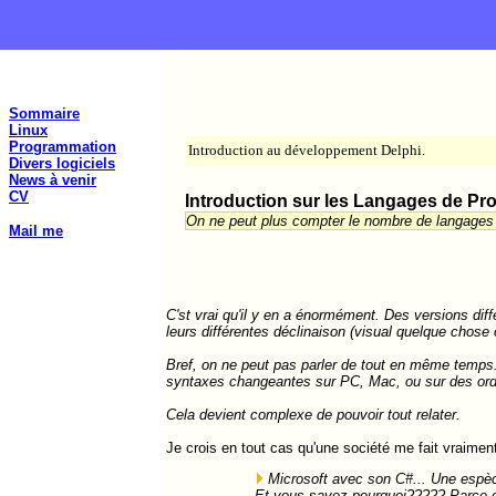
Sommaire
Linux
Programmation
Introduction au développement Delphi.
Divers logiciels
News à venir
CV
Introduction sur les Langages de P
On ne peut plus compter le nombre de langages 
Mail me
C'st vrai qu'il y en a énormément. Des versions dif
leurs différentes déclinaison (visual quelque chose o
Bref, on ne peut pas parler de tout en même temps.
syntaxes changeantes sur PC, Mac, ou sur des ordi
Cela devient complexe de pouvoir tout relater.
Je crois en tout cas qu'une société me fait vraiment 
Microsoft avec son C#... Une espèce d
Et vous savez pourquoi????? Parce que 