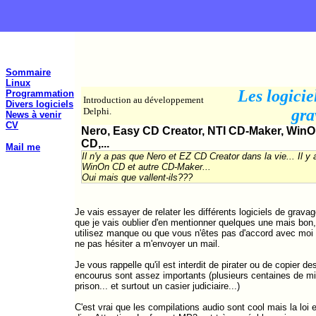
Sommaire
Linux
Les logicie
Programmation
Introduction au développement
Divers logiciels
Delphi.
gra
News à venir
CV
Nero, Easy CD Creator, NTI CD-Maker, Win
CD,...
Mail me
Il n'y a pas que Nero et EZ CD Creator dans la vie... Il y 
WinOn CD et autre CD-Maker...
Oui mais que vallent-ils???
Je vais essayer de relater les différents logiciels de grav
que je vais oublier d'en mentionner quelques une mais bon, 
utilisez manque ou que vous n'êtes pas d'accord avec moi s
ne pas hésiter a m'envoyer un mail.
Je vous rappelle qu'il est interdit de pirater ou de copier d
encourus sont assez importants (plusieurs centaines de mill
prison... et surtout un casier judiciaire...)
C'est vrai que les compilations audio sont cool mais la loi 