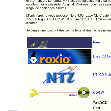
dire: Attention. Le format MP3 est très agréable mais ça 
un album sans posséder l'original. D'ailleurs, pour les casse
illégal de copier des albums...
M'enfin bref, je vous propose: Nero 4.00, Easy CD Creato
3.5, CD Right 1.5, CDR Win 3.6, Gear 4.2, HYCD Publisher
d'autres.
Je pense que tous ont des points forts et des tâches noires
Nero
Easy CD Cre
NTI CD-Make
CDR Win
WinOnCD
Gear