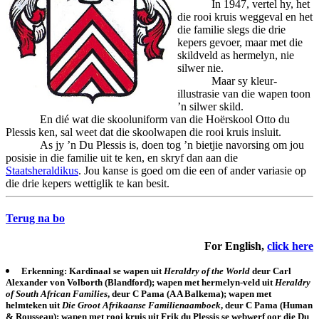
In 1947, vertel hy, het
die rooi kruis weggeval en het
die familie slegs die drie
kepers gevoer, maar met die
skildveld as hermelyn, nie
silwer nie.
Maar sy kleur-
illustrasie van die wapen toon
’n silwer skild.
En dié wat die skooluniform van die Hoërskool Otto du
Plessis ken, sal weet dat die skoolwapen die rooi kruis insluit.
As jy ’n Du Plessis is, doen tog ’n bietjie navorsing om jou
posisie in die familie uit te ken, en skryf dan aan die
Staatsheraldikus
. Jou kanse is goed om die een of ander variasie op
die drie kepers wettiglik te kan besit.
Terug na bo
For English,
click here
Erkenning: Kardinaal se wapen uit
Heraldry of the World
deur Carl
Alexander von Volborth (Blandford); wapen met hermelyn-veld uit
Heraldry
of South African Families
, deur C Pama (A A Balkema); wapen met
helmteken uit
Die Groot Afrikaanse Familienaamboek
, deur C Pama (Human
& Rousseau); wapen met rooi kruis uit Frik du Plessis se webwerf oor die Du