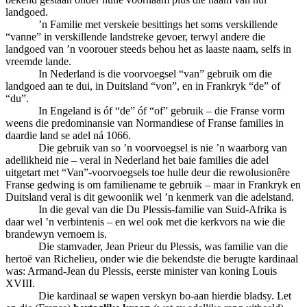
landgoed.
’n Familie met verskeie besittings het soms verskillende
“vanne” in verskillende landstreke gevoer, terwyl andere die
landgoed van ’n voorouer steeds behou het as laaste naam, selfs in
vreemde lande.
In Nederland is die voorvoegsel “van” gebruik om die
landgoed aan te dui, in Duitsland “von”, en in Frankryk “de” of
“du”.
In Engeland is óf “de” óf “of” gebruik – die Franse vorm
weens die predominansie van Normandiese of Franse families in
daardie land se adel ná 1066.
Die gebruik van so ’n voorvoegsel is nie ’n waarborg van
adellikheid nie – veral in Nederland het baie families die adel
uitgetart met “Van”-voorvoegsels toe hulle deur die rewolusionêre
Franse gedwing is om familiename te gebruik – maar in Frankryk en
Duitsland veral is dit gewoonlik wel ’n kenmerk van die adelstand.
In die geval van die Du Plessis-familie van Suid-Afrika is
daar wel ’n verbintenis – en wel ook met die kerkvors na wie die
brandewyn vernoem is.
Die stamvader, Jean Prieur du Plessis, was familie van die
hertoë van Richelieu, onder wie die bekendste die berugte kardinaal
was: Armand-Jean du Plessis, eerste minister van koning Louis
XVIII.
Die kardinaal se wapen verskyn bo-aan hierdie bladsy. Let