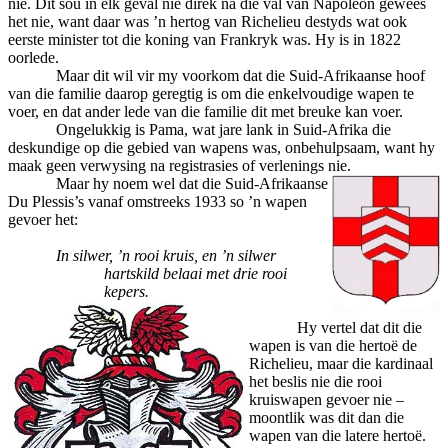
nie. Dit sou in elk geval nie direk nà die val van Napoleon gewees
het nie, want daar was ’n hertog van Richelieu destyds wat ook
eerste minister tot die koning van Frankryk was. Hy is in 1822
oorlede.
Maar dit wil vir my voorkom dat die Suid-Afrikaanse hoof
van die familie daarop geregtig is om die enkelvoudige wapen te
voer, en dat ander lede van die familie dit met breuke kan voer.
Ongelukkig is Pama, wat jare lank in Suid-Afrika die
deskundige op die gebied van wapens was, onbehulpsaam, want hy
maak geen verwysing na registrasies of verlenings nie.
Maar hy noem wel dat die Suid-Afrikaanse
Du Plessis’s vanaf omstreeks 1933 so ’n wapen
gevoer het:
In silwer, ’n rooi kruis, en ’n silwer
hartskild belaai met drie rooi
kepers.
Hy vertel dat dit die
wapen is van die hertoë de
Richelieu, maar die kardinaal
het beslis nie die rooi
kruiswapen gevoer nie –
moontlik was dit dan die
wapen van die latere hertoë.