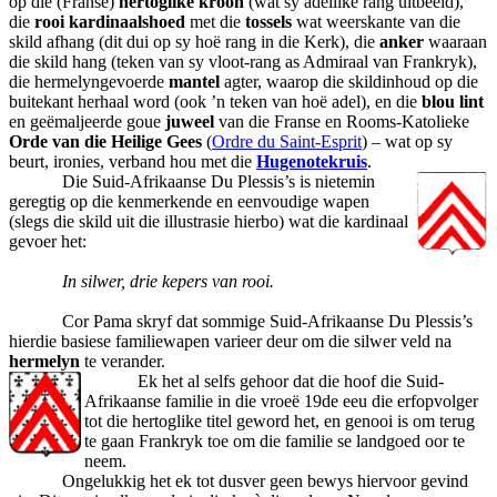
op die (Franse)
hertoglike kroon
(wat sy adellike rang uitbeeld),
die
rooi kardinaalshoed
met die
tossels
wat weerskante van die
skild afhang (dit dui op sy hoë rang in die Kerk), die
anker
waaraan
die skild hang (teken van sy vloot-rang as Admiraal van Frankryk),
die hermelyngevoerde
mantel
agter, waarop die skildinhoud op die
buitekant herhaal word (ook ’n teken van hoë adel), en die
blou lint
en geëmaljeerde goue
juweel
van die Franse en Rooms-Katolieke
Orde van die Heilige Gees
(
Ordre du Saint-Esprit
) – wat op sy
beurt, ironies, verband hou met die
Hugenotekruis
.
Die Suid-Afrikaanse Du Plessis’s is nietemin
geregtig op die kenmerkende en eenvoudige wapen
(slegs die skild uit die illustrasie hierbo) wat die kardinaal
gevoer het:
In silwer, drie kepers van rooi.
Cor Pama skryf dat sommige Suid-Afrikaanse Du Plessis’s
hierdie basiese familiewapen varieer deur om die silwer veld na
hermelyn
te verander.
Ek het al selfs gehoor dat die hoof die Suid-
Afrikaanse familie in die vroeë 19de eeu die erfopvolger
tot die hertoglike titel geword het, en genooi is om terug
te gaan Frankryk toe om die familie se landgoed oor te
neem.
Ongelukkig het ek tot dusver geen bewys hiervoor gevind