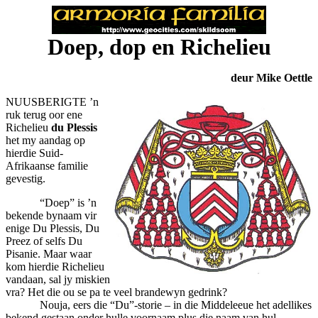
Doep, dop en Richelieu
deur Mike Oettle
NUUSBERIGTE ’n
ruk terug oor ene
Richelieu
du Plessis
het my aandag op
hierdie Suid-
Afrikaanse familie
gevestig.
“Doep” is ’n
bekende bynaam vir
enige Du Plessis, Du
Preez of selfs Du
Pisanie. Maar waar
kom hierdie Richelieu
vandaan, sal jy miskien
vra? Het die ou se pa te veel brandewyn gedrink?
Nouja, eers die “Du”-storie – in die Middeleeue het adellikes
bekend gestaan onder hulle voornaam plus die naam van hul