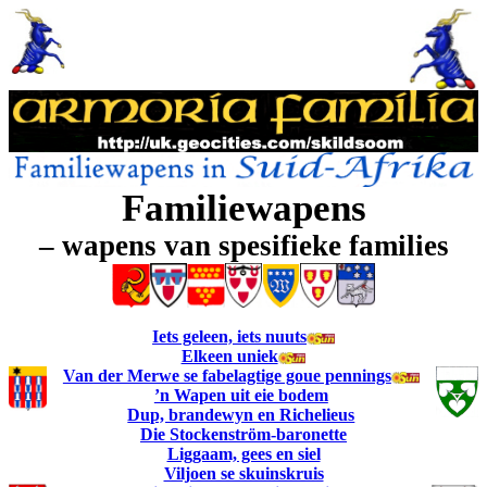
Familiewapens
– wapens van spesifieke families
Iets geleen, iets nuuts
Elkeen uniek
Van der Merwe se fabelagtige goue pennings
’n Wapen uit eie bodem
Dup, brandewyn en Richelieus
Die Stockenström-baronette
Liggaam, gees en siel
Viljoen se skuinskruis