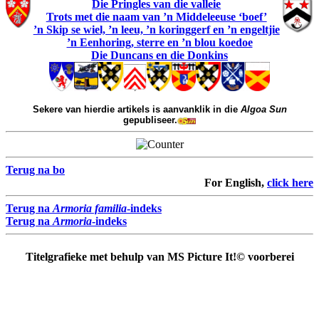
Die Pringles van die valleie
Trots met die naam van ’n Middeleeuse ‘boef’
’n Skip se wiel, ’n leeu, ’n koringgerf en ’n engeltjie
’n Eenhoring, sterre en ’n blou koedoe
Die Duncans en die Donkins
Sekere van hierdie artikels is aanvanklik in die
Algoa Sun
gepubliseer.
Terug na bo
For English,
click here
Terug na
Armoria familia
-indeks
Terug na
Armoria
-indeks
Titelgrafieke met behulp van MS Picture It!© voorberei