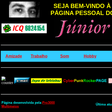
SEJA BEM-VINDO À
PÁGINA PESSOAL D
Amizade
Trabalho
Som
Hobby
Página desenvolvida pela
Pro3000
Última atu
Multimeios