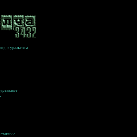
пор, в уральском
дставляет
.
етании с