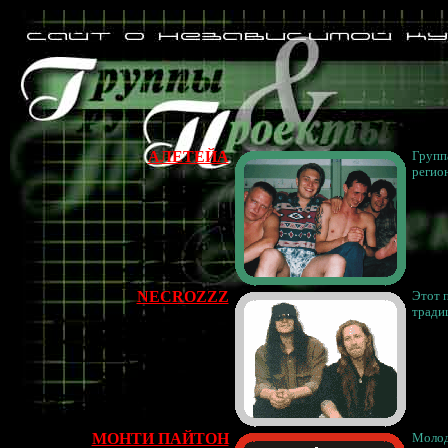
АЛЕТЕЙА
Группа
регио
NECROZZZ
Этот 
тради
МОНТИ ПАЙТОН
Молод