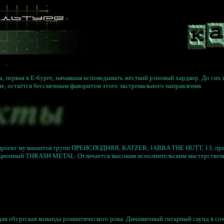
, первая в Е-бурге, начавшая исповедывать жёсткий рэповый хардкор. До сих 
не, остаётся бессменным фаворитом этого экстремального направления.
проект музыкантов групп ПРЕИСПОДНЯЯ, KATZER, JABBA THE HUTT, 13, пре
ционный THRASH METAL. Отличается высоким исполнительским мастерством
ая ебургская команда романтического рока. Динамичный гитарный саунд в соч