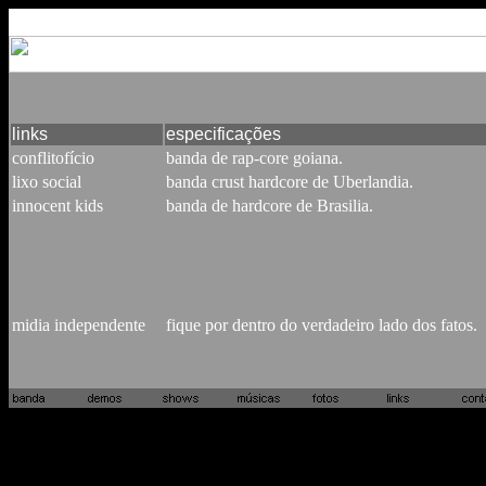
links
especificações
conflitofício
banda de rap-core goiana.
lixo social
banda crust hardcore de Uberlandia.
innocent kids
banda de hardcore de Brasilia.
midia independente
fique por dentro do verdadeiro lado dos fatos.