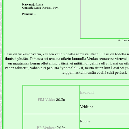
Kasvattaja
Laura
Omistaja
Laura, Ravitalli Kivi
Painotus
--
©: Laura
Lassi on vilkas orivarsa, kauhea vauhti päällä aamusta iltaan ! Lassi on todella r
ihmisiä yhtään. Tarhassa ori remuaa oikein kunnolla Venlan seuratessa vieressä, 
on muutaman kerran ollut riimu päässä, ei mitään ongelmia ollut. Lassi on oi
vähän talutettu, vähän piti pepusta 'työntää' aluksi, mutta sitten kun Lassi sai 
reippain askelin emän edellä sekä perässä.
Ekonomi
FIM Vekku
20,3a
Vekliina
Roope
P.P. Venlatar
24,9a