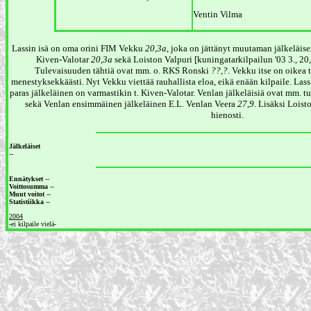
Ventin Vilma
Lassin isä on oma orini FIM Vekku
20,3a
, joka on jättänyt muutaman jälkeläise
Kiven-Valotar
20,3a
sekä Loiston Valpuri [kuningatarkilpailun '03 3., 20,
Tulevaisuuden tähtiä ovat mm. o. RKS Ronski
??,?
. Vekku itse on oikea t
menestyksekkäästi. Nyt Vekku viettää rauhallista eloa, eikä enään kilpaile. Lass
paras jälkeläinen on varmastikin t. Kiven-Valotar. Venlan jälkeläisiä ovat mm.
sekä Venlan ensimmäinen jälkeläinen E.L. Venlan Veera
27,9
. Lisäksi Loist
hienosti.
Jälkeläiset
--
Ennätykset
--
Voittosumma
--
Muut voitot
--
Statistiikka
--
2004
-ei kilpaile vielä-