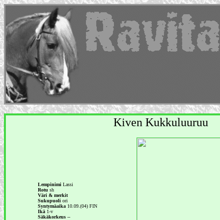
Kiven Kukkuluuruu
Lempinimi
Lassi
Rotu
sh
Väri & merkit
Sukupuoli
ori
Syntymäaika
10.09.(04) FIN
Ikä
1-v
Säkäkorkeus
--