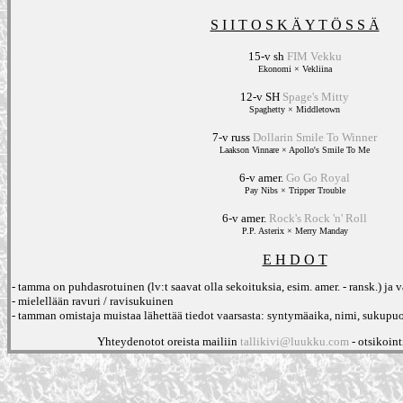
S I I T O S K Ä Y T Ö S S Ä
15-v sh
FIM Vekku
Ekonomi × Vekliina
12-v SH
Spage's Mitty
Spaghetty × Middletown
7-v russ
Dollarin Smile To Winner
Laakson Vinnare × Apollo's Smile To Me
6-v amer.
Go Go Royal
Pay Nibs × Tripper Trouble
6-v amer.
Rock's Rock 'n' Roll
P.P. Asterix × Merry Manday
E H D O T
- tamma on puhdasrotuinen (lv:t saavat olla sekoituksia, esim. amer. - ransk.) ja 
- mielellään ravuri / ravisukuinen
- tamman omistaja muistaa lähettää tiedot vaarsasta: syntymäaika, nimi, sukupu
Yhteydenotot oreista mailiin
tallikivi@luukku.com
- otsikoint