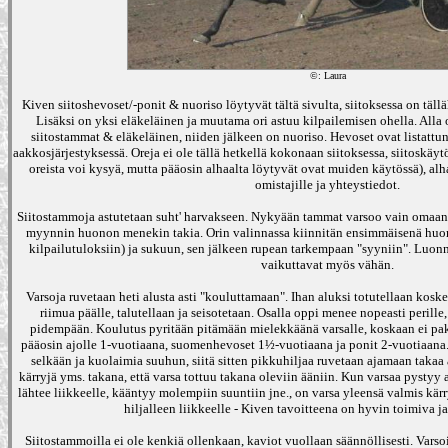
©: Laura
Kiven siitoshevoset/-ponit & nuoriso löytyvät tältä sivulta, siitoksessa on täl
Lisäksi on yksi eläkeläinen ja muutama ori astuu kilpailemisen ohella. Alla 
siitostammat & eläkeläinen, niiden jälkeen on nuoriso. Hevoset ovat listattun
aakkosjärjestyksessä. Oreja ei ole tällä hetkellä kokonaan siitoksessa, siitoskäyt
oreista voi kysyä, mutta pääosin alhaalta löytyvät ovat muiden käytössä), a
omistajille ja yhteystiedot.
Siitostammoja astutetaan suht' harvakseen. Nykyään tammat varsoo vain omaan k
myynnin huonon menekin takia. Orin valinnassa kiinnitän ensimmäisenä huom
kilpailutuloksiin) ja sukuun, sen jälkeen rupean tarkempaan "syyniin". Luonne
vaikuttavat myös vähän.
Varsoja ruvetaan heti alusta asti "kouluttamaan". Ihan aluksi totutellaan koske
riimua päälle, talutellaan ja seisotetaan. Osalla oppi menee nopeasti peril
pidempään. Koulutus pyritään pitämään mielekkäänä varsalle, koskaan ei pa
pääosin ajolle 1-vuotiaana, suomenhevoset 1½-vuotiaana ja ponit 2-vuotiaana. 
selkään ja kuolaimia suuhun, siitä sitten pikkuhiljaa ruvetaan ajamaan takaa 
kärryjä yms. takana, että varsa tottuu takana oleviin ääniin. Kun varsaa pystyy
lähtee liikkeelle, kääntyy molempiin suuntiin jne., on varsa yleensä valmis kär
hiljalleen liikkeelle - Kiven tavoitteena on hyvin toimiva j
Siitostammoilla ei ole kenkiä ollenkaan, kaviot vuollaan säännöllisesti. Varsoi