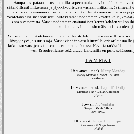
Hampaat raspataan siitostammoilla tarpeen mukaan, vähintään kerran vuod
säännöllisesti influenssaa ja jäykkäkouristusta vastaan, lisäksi myös tiineenä o
rokotetaan ensimmäisen kerran neljän kuukauden ikäisenä influenssaa ja jä
rokotetaan aina säännöllisesti. Siitostammat madotetaan kevättalvella, keväällä,
ennen varsomista. Varsat madotetaan ensimmäisen kerran kahden viikon ikäi
kuukauden välein ensimmäisen elinvuoden aj
Siitostammoja liikutetaan suht' säännöllisesti, lähinnä ratsastaen. Kesän ovat
löytyy hyvä ja suuri suoja. Varsat viedään varsalaitumille, orit orilaitumell
kokonaan varsojen tai sitten siitostammojen kanssa. Hevosia tarkkaillaan muut
vesi- & ruohotilanne sekä aitaus. Laitumilla on puita sekä suuri 
T A M M A T
19-v amer. - ransk.
Merry Manday
Mondy Monday × Match The Mate
eläkkeellä
14-v amer. - ransk.
Dayhill's Dolly
Mousaka Star × Dollari Comeback
tyhjänä
16-v sh
P.P. Venlatar
Roope × Ventin Vilma
vars. 10.09.
10-v ransk.
Nuage Empourpré
Gouverneur × Nuage Aversé
tyhjänä