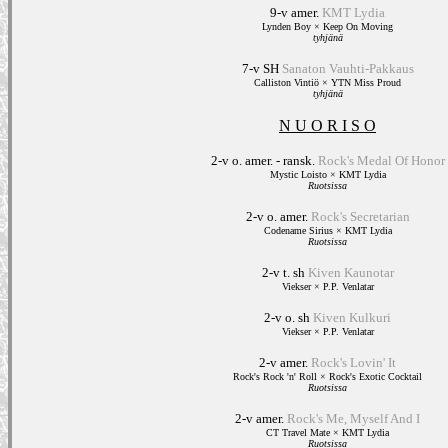
9-v amer.
KMT Lydia
Lynden Boy × Keep On Moving
tyhjänä
7-v SH
Sanaton Vauhti-Pakkaus
Calliston Vintiö × YTN Miss Proud
tyhjänä
N U O R I S O
2-v o. amer. - ransk.
Rock's Medal Of Honor
Mystic Loisto × KMT Lydia
Ruotsissa
2-v o. amer.
Rock's Secretarian
Codename Sirius × KMT Lydia
Ruotsissa
2-v t. sh
Kiven Kaunotar
Viekser × P.P. Venlatar
2-v o. sh
Kiven Kulkuri
Viekser × P.P. Venlatar
2-v amer.
Rock's Lovin' It
Rock's Rock 'n' Roll × Rock's Exotic Cocktail
Ruotsissa
2-v amer.
Rock's Me, Myself And I
CT Travel Mate × KMT Lydia
Ruotsissa