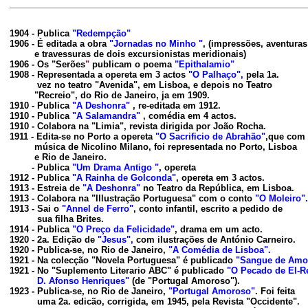
1904 - Publica 
"Redempção"
1906 - É editada a obra 
"Jornadas no Minho "
, (impressões, aventuras

         e travessuras de dois excursionistas meridionais)

1906 - Os
"Serões
"
 publicam o poema 
"Epithalamio"
1908 - Representada a opereta em 3 actos 
"O Palhaço",
 pela 1a.

          vez no teatro "Avenida", em Lisboa, e depois no Teatro

         "Recreio", do Rio de Janeiro, ja em 1909.

1910 - Publica 
"A Deshonra"
 , re-editada em 1912.

1910 - Publica 
"A Salamandra"
 , comédia em 4 actos.

1910 - Colabora na 
"Limia"
, revista dirigida por João Rocha.

1911 - Edita-se no Porto a opereta
 "O Sacrificio de Abrahão"
,que com

         música de Nicolino Milano, foi representada no Porto, Lisboa

         e Rio de Janeiro.

        - Publica 
"Um Drama Antigo "
, opereta

1912 - Publica 
"A Rainha de Golconda"
, opereta em 3 actos.

1913 - Estreia de 
"A Deshonra"
 no Teatro da República, em Lisboa.

1913 - Colabora 
na "Illustração Portuguesa" c
om o conto 
"O Moleiro".
1913 - Sai o 
"Annel de Ferro"
, conto infantil, escrito a pedido de

          sua filha Brites.

1914 - Publica 
"O Preço da Felicidade"
, drama em um acto.

1920 - 2a. Edição de 
"Jesus",
 com ilustrações de António Carneiro.

1920 - Publica-se, no Rio de Janeiro, 
"A Comédia de Lisboa".
1921 - Na colecção "Novela Portuguesa" é publicado 
"Sangue de Amo
1921 - No
 "Suplemento Literario ABC" é
 publicado 
"O Pecado de El-R
D. Afonso Henriques"
 (de "Portugal Amoroso").

1923 - Publica-se, no Rio de Janeiro, 
"Portugal Amoroso"
. Foi feita

          uma 2a. edicão, corrigida, em 1945, pela Revista "Occidente".
