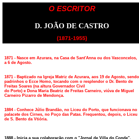
O ESCRITOR
D. JOÃO DE CASTRO
(1871-1955)
1871 - Nasce em Azurara, na Casa de Sant'Anna ou dos Vasconcelos,
a 6 de Agosto.
1871 - Baptizado na Igreja Matriz de Azurara, aos 19 de Agosto, sendo
padrinhos o Ecce Homo, tocando com o resplendor o Dr. Bento de
Freitas Soares (na altura Governador Civil
do Porto) e Dona Maria Beatriz de Freitas Carneiro, viúva de Miguel
Carneiro Pizarro de Mendonça.
1884 - Conhece Júlio Brandão, no Liceu do Porto, que funcionava no
palacete dos Cirnes, no Poço das Patas. Frequentou, depois, o Liceu
de S. Bento da Vtiória.
1888 - Inicia a sua colaboração com o "Jornal de Villa do Conde",
