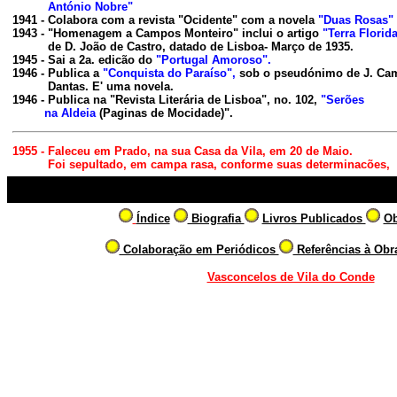
António Nobre"
1941 - Colabora com a revista 
"Ocidente"
 com a novela 
"Duas Rosas"
1943 - "Homenagem a Campos Monteiro" inclui o artigo 
"Terra Florid
          de D. João de Castro, datado de Lisboa- Março de 1935.

1945 - Sai a 2a. edicão do 
"Portugal Amoroso".
1946 - Publica a
 "Conquista do Paraíso",
 sob o pseudónimo de J. Cam
          Dantas. E' uma novela.

1946 - Publica na "Revista Literária de Lisboa", no. 102, 
"Serões
 na Aldeia
 (Paginas de Mocidade)".
1955 - Faleceu em Prado, na sua Casa da Vila, em 20 de Maio.

          Foi sepultado, em campa rasa, conforme suas determinacões,
Índice
Biografia
Livros Publicados
Ob
Colaboração em Periódicos
Referências à Ob
Vasconcelos de Vila do Conde