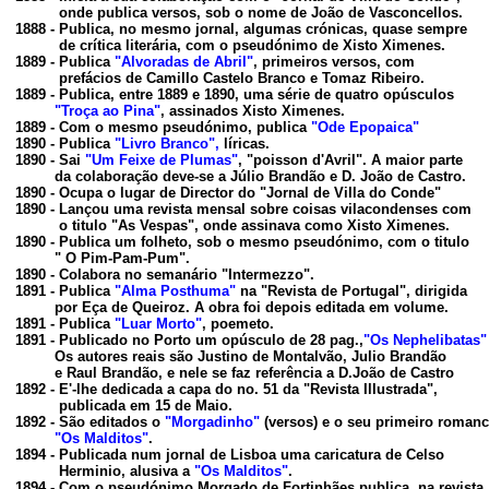
          onde publica versos, sob o nome de João de Vasconcellos.

1888 - Publica, no mesmo jornal, algumas crónicas, quase sempre

1889 - Publica 
"Alvoradas de Abril"
, primeiros versos, com

          prefácios de Camillo Castelo Branco e Tomaz Ribeiro.

1889 - Publica, entre 1889 e 1890, uma série de quatro opúsculos

"Troça ao Pina"
, assinados Xisto Ximenes.

1889 - Com o mesmo pseudónimo, publica 
"Ode Epopaica"
1890 - Publica 
"Livro Branco",
 líricas.

1890 - Sai
 "Um Feixe de Plumas"
, "poisson d'Avril". A maior parte

         da colaboração deve-se a Júlio Brandão e D. João de Castro.

1890 - Ocupa o lugar de Director do 
"Jornal de Villa do Conde"
1890 - Lançou uma revista mensal sobre coisas vilacondenses com

 o titulo "As Vespas", onde assinava como Xisto Ximenes.

1890 - Publica um folheto, sob o mesmo pseudónimo, com o titulo

         " O Pim-Pam-Pum".

1890 - Colabora no semanário "Intermezzo".
1891 - Publica
 "Alma Posthuma"
 na "Revista de Portugal", dirigida

         por Eça de Queiroz. A obra foi depois editada em volume.

1891 - Publica 
"Luar Morto"
, poemeto.

1891 - Publicado no Porto um opúsculo de 28 pag.,
"Os Nephelibatas"
         Os autores reais são Justino de Montalvão, Julio Brandão

         e Raul Brandão, e nele se faz referência a D.João de Castro

1892 - E'-lhe dedicada a capa do no. 51 da
 "Revista Illustrada"
,

          publicada em 15 de Maio.

1892 - São editados o 
"Morgadinho"
 (versos) e o seu primeiro romance
"Os Malditos"
.

1894 - Publicada num jornal de Lisboa uma caricatura de Celso

          Herminio, alusiva a
 "Os Malditos"
.

1894 - Com o pseudónimo Morgado de Fortinhães publica, na revista
