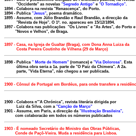
          "Occidente" as novelas 
"Segredo Antigo"
 e 
"O Tornadiço".
1894 - Colabora na revista 
"Renascença", d
o Porto.

1894 - Publica
 "Jesus"
, poema dramático.

1895 - Assume, com Júlio Brandão e Raul Brandão, a direcção da

 "Revista de Hoje". O 1º. no. apareceu em 15/12/1894.

1897 - Colabora nas publicações  "Os Livres" e "As Artes", do Porto e

         "Novos e Velhos", de Braga.
1897 - Casa, na Igreja de Gualtar (Braga), com Dona Anna Luiza da

          Costa Pereira Coutinho de Vilhena (29 de Março)
1898 - Publica 
" Morte de Homem"
 (romance) e 
"Via Dolorosa"
. Esta

          última obra seria a 1a. parte de "O Paiz da Chimera". A 2a.

          parte, "Vida Eterna", não chegou a ser publicada.
1900 - Cônsul de Portugal em Bordéus, para onde transfere a residênc
1900 - Colabora n'
"A Chrónica"
, revista literária dirigida por

          Luiz da Silva, com a 
"Canção de Março"
1901 - Assume, em Paris, a direcção da 
"Illustração Brasileira",
         com colaboracão em todos os números publicados
1903 - É nomeado Secretário do Ministro das Obras Públicas,

         Conde de Paçô-Vieira. Muda a residência para Lisboa.