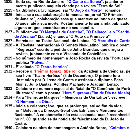
1925 - Edita-se, no Rio de Janeiro, 
"O Canto da Sereia"
, já anterior-

          mente publicada naquela cidade pela revista "Terra de Sol".

1925 - Na Biblioteca Civilização, sai 
"O Jogo da Morte"
, romance.

1926 - Inicia-se a sua colaboração bi-mensal no jornal
"O Primeiro

         de Janeiro", colaboração essa que manteve ao longo de quas
e

         30 anos, até à sua morte. Postumamente foram ainda publicados
         alguns artigos, encontrados no seu espólio.

1927 - Publicam-se 
"O Marquês de Carriche", "O Palhaço" e o "Sacrifí
de Abrahão" 
(
2a. ed.) e, ainda "O Auto da Primavera"

1927 - Estreia-se. no Teatro Nacional, de Lisboa, 
"O Marquês de Carri
1928 - A "Revista Internacional- O Soneto Neo-Latino" publica o poema
          "Regresso" escrito a pedido de Julio Brandão, que dirigia a

          revista, juntamente com o Visconde de Castellões.

1929 - No número de homenagem a Joao Rocha da revista "Portucale",
          publica
 "Pulvis..."
1931 - E' editado 
"O Teatro Heróico"
.

1932 - Recebe o 
"Prémio Tomaz Ribeiro" 
da Academia de Ciências, pe
          seu livro "Teatro Heróico" (8 de Dezembro). O prémio fora

           instituido por D. Irene de Gonta e assinam o diploma Egas

          Moniz, Julio Dantas, Achilles Machado e Joaquim Leitão.

1933-  Colabora no numero especial de Natal de 
"O Comércio do Port
  Illustrado" com
 o poema
 "Hora Suprema (Fim de Dia na Aldeia)
1934 - Para "Henrique Marques" - Memórias de Um Editor", escreve

"O Homem e a Obra".
1935 - Inicia a colaboraçãoo, que se prolongou até ao fim da vida,

no " Boletim da Direcção-Geral dos Edifícios e Monumentos

         Nacionais." A cola
boração não esta assinada, mas é reconhecida
         no nº. 80, quando se da notícia do falecimento de D. João de

         Castro.

1940 - Colabora na obra de homenagem a António Nobre, 
"Coimbra e