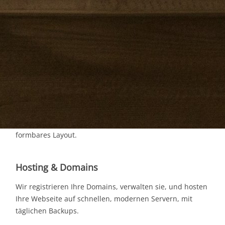
Suchmaschinen - Google Optimierung zugeschnitten auf
Ihr Angebot und Klientel. Und natürlich alles in
responsive webdesign (automatische Anpassung der
Webseite für alle Geräte - inkl. Mobil Telefon)
Gemeinde Webseiten
Gestyled, gut strukturiert, und mit vereinfacht
bedienbarem CMS, multiple Admins und so gut wie
keine Einschulung zur Bearbeitung nötig. Beliebig
formbares Layout.
Hosting & Domains
Wir registrieren Ihre Domains, verwalten sie, und hosten
Ihre Webseite auf schnellen, modernen Servern, mit
täglichen Backups.