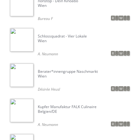
nonstop - Dein Kinoabo
Wien
R
.
W
.
.
Bureau F
Schlossquadrat - Vier Lokale
Wien
R
.
W
.
.
A. Neumann
Berater*innengruppe Naschmarkt
Wien
R
.
W
.
.
Désirée Heusl
Kupfer Manufaktur FALK Culinaire
Belgien/DE
R
.
W
.
.
A. Neumann