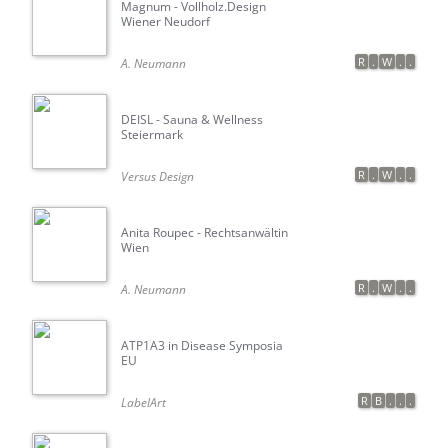
Magnum - Vollholz.Design
Wiener Neudorf
R
.
W
.
.
A. Neumann
DEISL - Sauna & Wellness
Steiermark
R
.
W
.
.
Versus Design
Anita Roupec - Rechtsanwältin
Wien
R
.
W
.
.
A. Neumann
ATP1A3 in Disease Symposia
EU
R
B
.
.
.
LabelArt