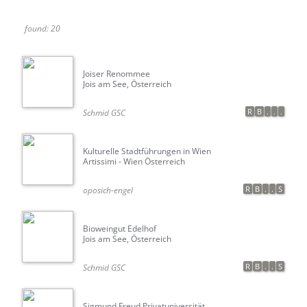
found:
20
Joiser Renommee
Jois am See, Österreich
R
B
.
.
.
Schmid GSC
Kulturelle Stadtführungen in Wien
Artissimi - Wien Österreich
R
B
.
.
S
oposich-engel
Bioweingut Edelhof
Jois am See, Österreich
R
B
.
.
S
Schmid GSC
Sigmund Freud Privatuniversität