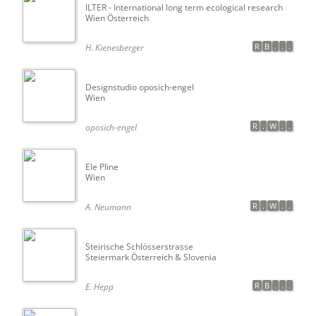
ILTER - International long term ecological research
Wien Österreich
R
B
.
.
.
H. Kienesberger
Designstudio oposich-engel
Wien
R
.
W
.
.
oposich-engel
Ele Pline
Wien
R
.
W
.
.
A. Neumann
Steirische Schlösserstrasse
Steiermark Österreich & Slovenia
R
B
.
.
.
E. Hepp