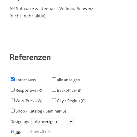
AP Software & Ideebar - Willisau Schweiz
(nicht mehr aktiv)
Referenzen
Latest New
alle anzeigen
Responsive (R)
Backoffice (B)
WordPress (W)
City / Region (C)
Shop / Katalog / Seminar (S)
Design by:
show all ref