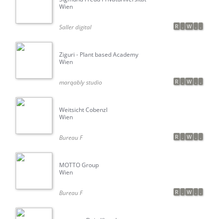
Wien
R
.
W
.
.
Saller digital
Ziguri - Plant based Academy
Wien
R
.
W
.
.
marqably studio
Weitsicht Cobenzl
Wien
R
.
W
.
.
Bureau F
MOTTO Group
Wien
R
.
W
.
.
Bureau F