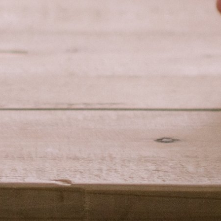
Entwicklung von Mobile Apps / Web Apps auf HTML5
Basis und Ausgabe für Ihre definierte Zielgruppe
(Smartphone, IPhone, etc).
Interaktive Google Maps verbunden mit Datenbank
Abfragen.
Backoffice (CMS)
Unser eigenes, sehr einfach bedienbares CMS - eine
komfortable Alternative zu den marktüblichen und
individuell erweiterbar. Alles was Sie brauchen und
keine Einschulung oder Kenntnisse nötig, um Ihre
Webseite zu aktualisieren. Backoffice Support gratis.
Backoffice-Seiten laden außerdem wesentlich schneller
...
SEO Optimierung