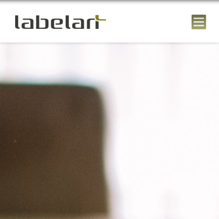
Unsere Dienste
Layout & Webdesign
Detail genaues und professionelles Umsetzen Ihres
Entwurfes in responsive Design, den entweder Ihre
Werbeagentur oder einer unserer Webdesigner erstellt.
Kompetentes Programmieren von Effekten, Funktionen
oder Medien Einsatz, und responsive webdesign.
Individuelle Programmierungen
Perfekt zugeschnittene Web Funktionen, ganz nach Ihren
Bedürfnissen und Wünschen. Fragen Sie einfach nach
einem Kostenvoranschlag.