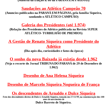
(Matéria da Edição n. 68 da PARANÁ EM PÁGINAS)
Saudações ao Atlético Campeão 70
(Anuncios publicados na PARANÁ EM PÁGINAS, pela família Siqueira,
saudando o ATLÉTICO CAMPEÃO)
Galeria dos Presidentes (até 1.974)
(Relação dos Presidentes do Atlético publicada na Revista SUPER
ATLÉTICO- TURBILHÃO DE PREMIOS)
A Gestão de Renato Siqueira como Presidente do
Atlético
(Dia após dia, curiosidades e fatos da época)
O sonho da nova Baixada já existia desde 1.962
(Veja o recorte do Jornal TRIBUNA DO PARANÁ de 29 de Dezembro de
1.962)
Desenho de Ana Helena Siqueira
Desenho de Marcelo Siqueira Nogueira de França
Os descendentes de Arnaldo e Dulce Siqueira
Foto dos descendentes diretos de Dulce e Arnaldo Siqueira, tomada em 27/11/99, na comemoração dos 100
anos de nascimento de
Dulce Barreto de Siqueira.