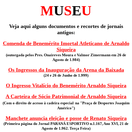
M
U
S
E
U
Veja aqui alguns documentos e recortes de jornais
antigos:
Comenda de Benemérito Imortal Atleticano de Arnaldo
Siqueira
(outorgada pelos Pres. Onaireves Moura e Valmor Zimermann em 26 de
Agosto de 1.984)
Os Ingressos da Inauguração da Arena da Baixada
(24 e 26 de Junho de 1.999)
O Ingresso Vitalício do Benemérito Arnaldo Siqueira
A Carteira de Sócio Patrimonial de Arnaldo Siqueira
(Com o direito de acesso à cadeira especial
na "Praça de Desportes Joaquim
Américo")
Manchete anuncia eleição e posse de Renato Siqueira
(Primeira página do Jornal PARANÁ ESPORTIVO n.1.167, Ano XVI, 21 de
Agosto de 1.962. Terça Feira)