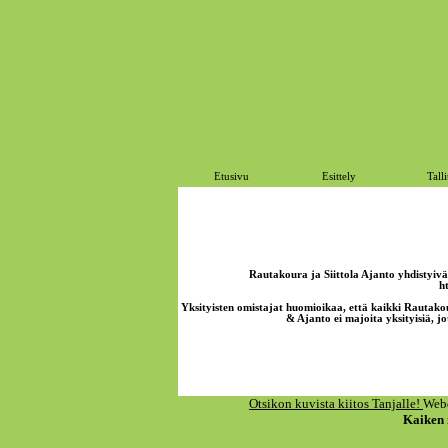
Etusivu
Esittely
Talli
Rautakoura ja Siittola Ajanto yhdistyivät
h
Yksityisten omistajat huomioikaa, että kaikki Rautakou
& Ajanto ei majoita yksityisiä, jo
Otsikon kuvista kiitos Tanjalle!
Webd
Kaiken m