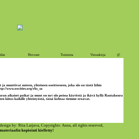
tilat
Hevoset
Toiminta
Vieraskirja
@
 ja muuttivat uuteen, yhteiseen osoitteeseen, joka siis on tästä lähin
ttp://www.oocities.org/rks_sa
ran aikaiset paikat ja muut on nyt siis poissa käytöstä ja ikävä kyllä Rautakoura
ten kiitos kaikille yhteistyöstä, tässä kohtaa tiemme eroavat.
esign by: Rita Larjava, Copyrights: Anna, all rights reserved,
ateriaalin kopiointi kielletty!