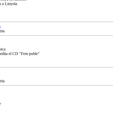
 a Linyola
a
ria
sica
 edita el CD "Fem poble"
ria
e