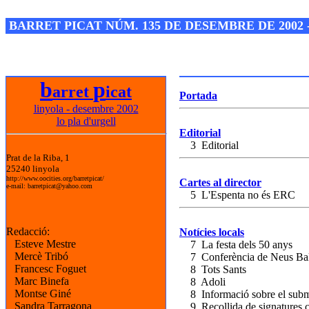
Josep M. Folguera Bonjorn
BARRET PICAT NÚM. 135 DE DESEMBRE DE 2002 
b
p
arret
icat
Portada
linyola - desembre 2002
lo pla d'urgell
Editorial
3 Editorial
Prat de la Riba, 1
25240 linyola
http://www.oocities.org/barretpicat/
Cartes al director
e-mail: barretpicat@yahoo.com
5 L'Espenta no és ERC
Redacció:
Notícies locals
Esteve Mestre
7 La festa dels 50 anys
Mercè Tribó
7 Conferència de Neus Ba
Francesc Foguet
8 Tots Sants
Marc Binefa
8 Adoli
Montse Giné
8 Informació sobre el submi
Sandra Tarragona
9 Recollida de signatures co