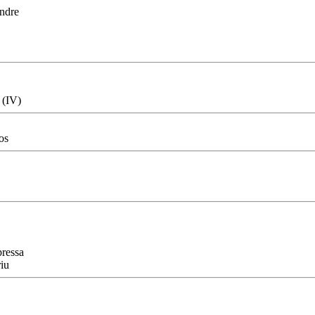
endre
 (IV)
os
pressa
iu