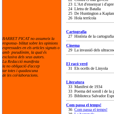
23 L'Art d'ensenyar i d'apr
24 Lletra de Batalla
25 De Huntington a Kaplan
26 Hola terrícola
Cartografia
27 Història de la cartografia
BARRET PICAT no assumeix la
responsa- bilitat sobre les opinions
Cinema
expressades en els articles signats o
29 La invassió dels ultracos
amb pseudònim, la qual és
exclusiva dels seus autors.
La Redacció manifesta
El racó verd
la no obligació d'accep
31 Els ocells de Linyola
tar totes i quadascuna
de les col·laboracions.
Literatura
33 Manifest de 1934
33 Poema del soroll i de la 
35 Biblioteca Salvador Espr
Com passa el temps!
36
Com passa el temps!