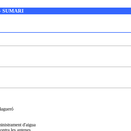
- SUMARI
lagueró
nistrament d'aigua
ntra les antenes