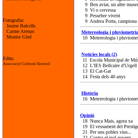
9 Ben aviat, un altre museu
9 Vi o cervessa
9 Pessebre vivent
Fotografia:
9 Andrea Porta, campiona
Jaume Balcells
Carme Arenas
Metereologia i pluviometri
Montse Giné
10 Metereologia i pluviomet
Notícies locals (2)
Edita:
11 Escola Municipal de Mú
Associació Cultural Alorenil
12 L'IES Bellcaire d'Urgell
13 El Cat-Gat
14 Festa dels 40 anys
Història
16 Metereologia i pluviomet
Opinió
18 Nunca Mais, agora xa
19 El vessament del Prestig
21 Per uns pobles vius...
22 Contra el mal govern