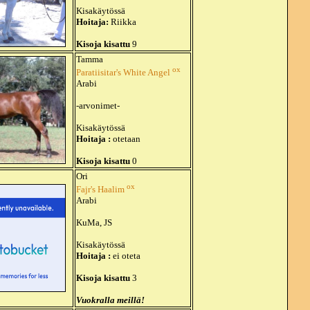
Kisakäytössä
Hoitaja:
Riikka
Kisoja kisattu
9
Tamma
ox
Paratiisitar's White Angel
Arabi
-arvonimet-
Kisakäytössä
Hoitaja :
otetaan
Kisoja kisattu
0
Ori
ox
Fajr's Haalim
Arabi
KuMa, JS
Kisakäytössä
Hoitaja :
ei oteta
Kisoja kisattu
3
Vuokralla meillä!