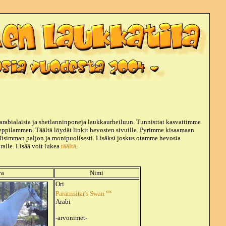
arabialaisia ja shetlanninponeja laukkaurheiluun. Tunnisttat kasvattimme
Leppilammen. Täältä löydät linkit hevosten sivuille. Pyrimme kisaamaan
simman paljon ja monipuolisesti. Lisäksi joskus otamme hevosia
alle. Lisää voit lukea
täältä
.
va
Nimi
Ori
ox
Paratiisitar's Swan
Arabi
-arvonimet-