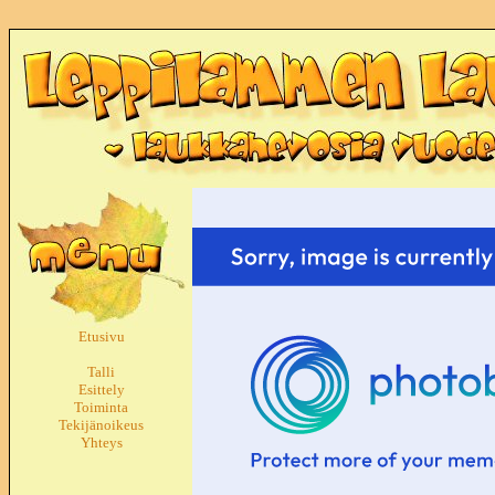
Etusivu
Talli
Esittely
Toiminta
Tekijänoikeus
Yhteys