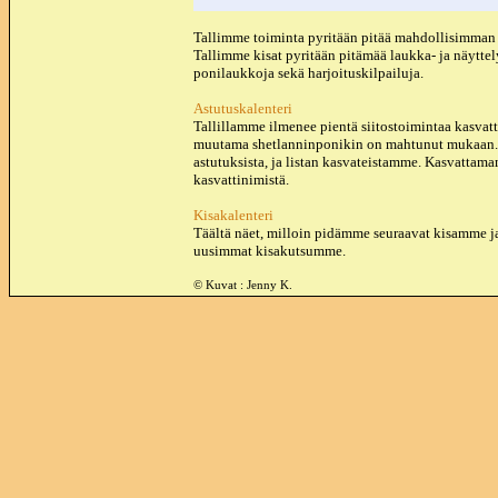
Tallimme toiminta pyritään pitää mahdollisimman 
Tallimme kisat pyritään pitämää laukka- ja näytte
ponilaukkoja sekä harjoituskilpailuja.
Astutuskalenteri
Tallillamme ilmenee pientä siitostoimintaa kasvat
muutama shetlanninponikin on mahtunut mukaan. Tä
astutuksista, ja listan kasvateistamme. Kasvatt
kasvattinimistä.
Kisakalenteri
Täältä näet, milloin pidämme seuraavat kisamme ja m
uusimmat kisakutsumme.
© Kuvat : Jenny K.