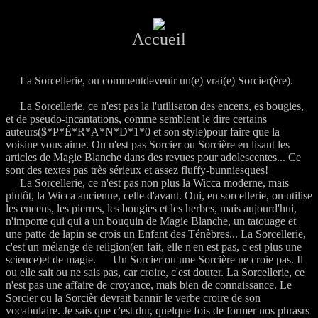
Accueil
.....
La Sorcellerie, ou commentdevenir un(e) vrai(e) Sorcier(ère).
.....
La Sorcellerie, ce n'est pas la l'utilisaton des encens, es bougies,
et de pseudo-incantations, comme semblent le dire certains
auteurs($*P*É*R*A*N*D*1*0 et son style)pour faire que la
voisine vous aime. On n'est pas Sorcier ou Sorcière en lisant les
articles de Magie Blanche dans des revues pour adolescentes... Ce
sont des textes pas très sérieux et assez fluffy-bunniesques!
.....
La Sorcellerie, ce n'est pas non plus la Wicca moderne, mais
plutôt, la Wicca ancienne, celle d'avant. Oui, en sorcellerie, on utilise
les encens, les pierres, les bougies et les herbes, mais aujourd'hui,
n'importe qui qui a un bouquin de Magie Blanche, un tatouage et
une patte de lapin se crois un Enfant des Ténèbres... La Sorcellerie,
c'est un mélange de religion(en fait, elle n'en est pas, c'est plus une
science)et de magie.
.....
Un Sorcier ou une Sorcière ne croie pas. Il
ou elle sait ou ne sais pas, car croire, c'est douter. La Sorcellerie, ce
n'est pas une affaire de croyance, mais bien de connaissance. Le
Sorcier ou la Sorcièr devrait bannir le verbe croire de son
vocabulaire. Je sais que c'est dur, quelque fois de former nos phrasrs