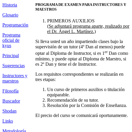
Historia
PROGRAMA DE EXAMEN PARA INSTRUCTORES Y
MAESTROS
Glosario
PRIMEROS AUXILIOS
Programación
(Se adjuntará programa aparte, realizado por
el Dr. Ángel L. Martínez.)
Programa
oficial de
Si lleva usted un año impartiendo clases bajo la
kyus
supervisión de un tutor (4º Dan al menos) puede
er
optar al Diploma de Instructor, si es 1
Dan como
Principal
mínimo, y puede optar al Diploma de Maestro, si
es 2º Dan y tiene el de Instructor.
Sugerencias
Los requisitos correspondientes se realizarán en
Instructores y
tres etapas:
maestros
Un curso de primeros auxilios o titulación
Filosofía
equiparable.
Recomendación de su tutor.
Buscador
Resolución por la Comisión de Enseñanza.
Shodan
El precio del curso se comunicará oportunamente.
Links
Metodología