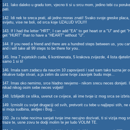
141. Iako daleko u gradu tom, vjecno ti si u srcu mom, jedino tebi cu poruk
pati.
142. Idi nek te sreca prati, ali jedno moras znati! Svako svoje greske placa
svijetu, vise ne boli, od srca koje UZALUD VOLI!!!
143. If I had the letter "HRT", I can add "EA" to get heart or a "U" and get
get "HURT" than to have a "HEART" without "U".
144. If you need a friend and there are a hundred steps between us, you can
and i will take all 99 steps to be there for you..
145. Ima 7 svjetskih cuda, 6 kontinenata, 5 krakova zvijezde, 4 lista djetelin
samo 1 si ti!
146. Imala sam zadacu da naucim 10 zapovijesti i sad sam tako tuzna jer 
nikakve tudje stvari, a ja zelim da usne tvoje zauvijek budu moje...
147. Imas oko nemirno, srce hladno nevjerno - nikom srecu neces donijeti. I
nikad nikog osim sebe neces voljeti!
148. Izblijedit ce slika, uvenut ce cvijece, ali ime tvoje iz mog srca se izbri
149. Izmislit cu svijet drugaciji od svih, pretvorit cu tebe u najljepsi stih, ne
si moja sudbina, andjeo i Bog...
150. Ja cu tebe nocima sanjati tvoje ime necujno dozivati, ti si vizija mog
traze te, usne zovu te dodji molim te jer ludo VOLIM TE.