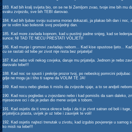
183. Kad bih kralj svijeta bio, on se ne bi Zemljom zvao, tvoje ime bih mu
svaku zvijezdu, sve bih TEBI darovao.
184. Kad bih ljubav svoju suzama morao dokazati, ja plakao bih dan i noc, a
jer te volim kao bolesnik svoj posljednji dan.
185. Kad more zavlada kopnom, kad u pustinji padne snijeg, kad se ledenjac
sunce; NI TAD TE NECU PRESTATI VOLJETI!
186. Kad munje i gromovi zavladaju nebom... Kad kise opustose ljeto... Kad
cu se rastati od tebe jer zivot nije nista bez prijatelja!
187. Kad nebo voli nekog covjeka, daruje mu prijatelja. Jednom je nebo zav
darovalo tebe!!!
188. Kad noc se spusti i prekrije prozor tvoj, po nebeskoj pomrcini poljubac
gdje ne mogu ja i tiho ti sapne da VOLIM TE JA!
189. Kad nocu nebo gledas ti mislis da zvijezde sjaje, a to se andjeli nebo
190. Kad nocu pogledas u zvjezdano nebo i kad pomislis da sam daleko, zna
mjeseceve oci i da je jedan dio mene uvijek s tobom.
191. Kad osjetis da ti sreca okrece ledja i da ti je zivot satran od boli i tug
prijateljica prasta, uvijek je uz tebe i zauvijek te voli!
192. Kad osjetis najtezi trenutak u zivotu, kad izgubis povjerenje u samog s
ko misli na tebe!!!