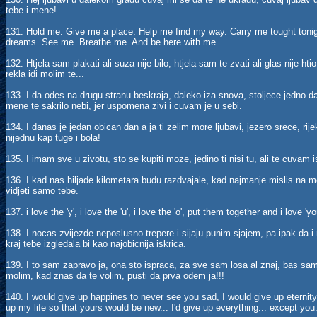
tebe i mene!
131. Hold me. Give me a place. Help me find my way. Carry me tought toni
dreams. See me. Breathe me. And be here with me...
132. Htjela sam plakati ali suza nije bilo, htjela sam te zvati ali glas nije htio
rekla idi molim te...
133. I da odes na drugu stranu beskraja, daleko iza snova, stoljece jedno d
mene te sakrilo nebi, jer uspomena zivi i cuvam je u sebi.
134. I danas je jedan obican dan a ja ti zelim more ljubavi, jezero srece, rij
nijednu kap tuge i bola!
135. I imam sve u zivotu, sto se kupiti moze, jedino ti nisi tu, ali te cuvam
136. I kad nas hiljade kilometara budu razdvajale, kad najmanje mislis na me
vidjeti samo tebe.
137. i love the 'y', i love the 'u', i love the 'o', put them together and i love 'y
138. I nocas zvijezde neposlusno trepere i sijaju punim sjajem, pa ipak da i n
kraj tebe izgledala bi kao najobicnija iskrica.
139. I to sam zapravo ja, ona sto ispraca, za sve sam losa al znaj, bas sa
molim, kad znas da te volim, pusti da prva odem ja!!!
140. I would give up happines to never see you sad, I would give up eternity
up my life so that yours would be new... I'd give up everything... except you