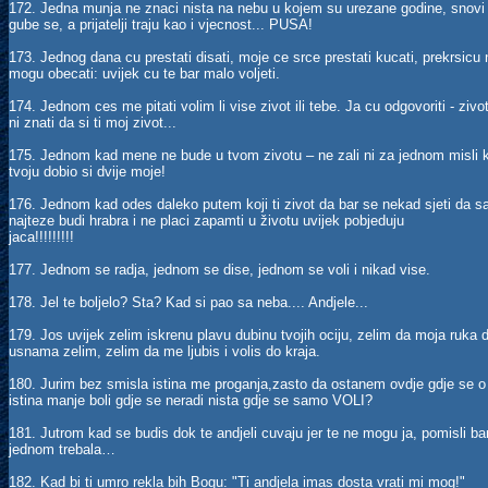
172. Jedna munja ne znaci nista na nebu u kojem su urezane godine, snovi i d
gube se, a prijatelji traju kao i vjecnost... PUSA!
173. Jednog dana cu prestati disati, moje ce srce prestati kucati, prekrsicu n
mogu obecati: uvijek cu te bar malo voljeti.
174. Jednom ces me pitati volim li vise zivot ili tebe. Ja cu odgovoriti - zivot
ni znati da si ti moj zivot...
175. Jednom kad mene ne bude u tvom zivotu – ne zali ni za jednom misli ko
tvoju dobio si dvije moje!
176. Jednom kad odes daleko putem koji ti zivot da bar se nekad sjeti da sam t
najteze budi hrabra i ne placi zapamti u životu uvijek pobjeduju
jaca!!!!!!!!!
177. Jednom se radja, jednom se dise, jednom se voli i nikad vise.
178. Jel te boljelo? Sta? Kad si pao sa neba.... Andjele...
179. Jos uvijek zelim iskrenu plavu dubinu tvojih ociju, zelim da moja ruka d
usnama zelim, zelim da me ljubis i volis do kraja.
180. Jurim bez smisla istina me proganja,zasto da ostanem ovdje gdje se o 
istina manje boli gdje se neradi nista gdje se samo VOLI?
181. Jutrom kad se budis dok te andjeli cuvaju jer te ne mogu ja, pomisli b
jednom trebala…
182. Kad bi ti umro rekla bih Bogu: "Ti andjela imas dosta vrati mi mog!"