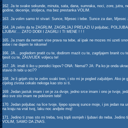
162. Ja te svake sekunde, minuta, sata, dana, sumraka, noci, zore, jutra, ne
godine, decenije, stoljeca, ma bez prestanka VOLIM.
163. Ja volim samo tri stvari: Sunce, Mjesec i tebe. Sunce za dan, Mjese
164. JA zelim da te ZAGRLIM, ZAGRLJAJ PRELAZI U poljubac, POLJUBAC 
LJUBAV.... ZATO DOĐI I ZAGRLI I TI MENE ! ! !
165. Ja znam da nemam vise prava na tebe, al ipak ne mozes mi uzeti sn
sebe i ne dajem te nikome!
166. JA... pogledom pratit cu te, dodirom mazit cu te, zagrljajem branit cu 
tjesit cu te, ZAUVIJEK voljecu te!
167. JA: imali ti iko u porodici lopov? ONA: Nema!? JA: Pa ko je onda ukrao 
stavio ih tebi u oci??
168. Je li grijeh sto te zelim svaki tren, i sto mi je pogled zaljubljen. Ako je 
cijelog zivota cekalo nekoga kao sto si ti.
169. Jedan jastuk imam i on je za dvoje, jedno srce imam i ono je tvoje, jed
ako sve sto imam ne poklonim tebi!
170. Jedan poljubac na lice tvoje, lijepo spavaj sunce moje, i jos jedan na ust
na kraju na vrat tvoj, laku noc andjele moj!
171. Jedino ti znas sto mi treba, tvoj topli osmjeh i ljubavi do neba. Jedin
VOLIM, SAMO DA ZNAS.