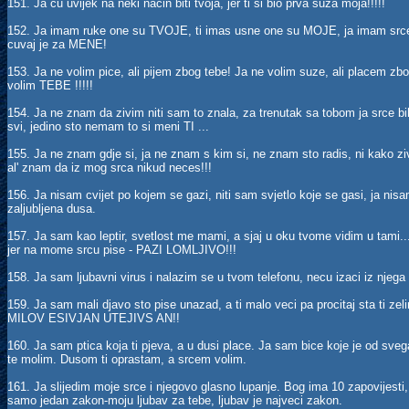
151. Ja cu uvijek na neki nacin biti tvoja, jer ti si bio prva suza moja!!!!!
152. Ja imam ruke one su TVOJE, ti imas usne one su MOJE, ja imam srce 
cuvaj je za MENE!
153. Ja ne volim pice, ali pijem zbog tebe! Ja ne volim suze, ali placem zbo
volim TEBE !!!!!
154. Ja ne znam da zivim niti sam to znala, za trenutak sa tobom ja srce bih
svi, jedino sto nemam to si meni TI ...
155. Ja ne znam gdje si, ja ne znam s kim si, ne znam sto radis, ni kako z
al' znam da iz mog srca nikud neces!!!
156. Ja nisam cvijet po kojem se gazi, niti sam svjetlo koje se gasi, ja nisa
zaljubljena dusa.
157. Ja sam kao leptir, svetlost me mami, a sjaj u oku tvome vidim u tami...
jer na mome srcu pise - PAZI LOMLJIVO!!!
158. Ja sam ljubavni virus i nalazim se u tvom telefonu, necu izaci iz nje
159. Ja sam mali djavo sto pise unazad, a ti malo veci pa procitaj sta ti
MILOV ESIVJAN UTEJIVS AN!!
160. Ja sam ptica koja ti pjeva, a u dusi place. Ja sam bice koje je od s
te molim. Dusom ti oprastam, a srcem volim.
161. Ja slijedim moje srce i njegovo glasno lupanje. Bog ima 10 zapovijesti
samo jedan zakon-moju ljubav za tebe, ljubav je najveci zakon.