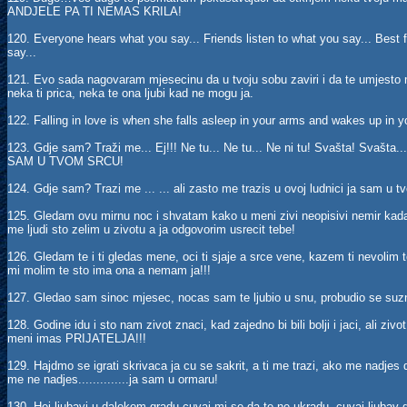
ANDJELE PA TI NEMAS KRILA!
120. Everyone hears what you say... Friends listen to what you say... Best f
say...
121. Evo sada nagovaram mjesecinu da u tvoju sobu zaviri i da te umjesto m
neka ti prica, neka te ona ljubi kad ne mogu ja.
122. Falling in love is when she falls asleep in your arms and wakes up in 
123. Gdje sam? Traži me... Ej!!! Ne tu... Ne tu... Ne ni tu! Svašta! Svašta...
SAM U TVOM SRCU!
124. Gdje sam? Trazi me ... ... ali zasto me trazis u ovoj ludnici ja sam u tv
125. Gledam ovu mirnu noc i shvatam kako u meni zivi neopisivi nemir kada ni
me ljudi sto zelim u zivotu a ja odgovorim usrecit tebe!
126. Gledam te i ti gledas mene, oci ti sjaje a srce vene, kazem ti nevolim te
mi molim te sto ima ona a nemam ja!!!
127. Gledao sam sinoc mjesec, nocas sam te ljubio u snu, probudio se suznih 
128. Godine idu i sto nam zivot znaci, kad zajedno bi bili bolji i jaci, ali zivo
meni imas PRIJATELJA!!!
129. Hajdmo se igrati skrivaca ja cu se sakrit, a ti me trazi, ako me nadjes
me ne nadjes..............ja sam u ormaru!
130. Hej ljubavi u dalekom gradu cuvaj mi se da te ne ukradu, cuvaj ljubav