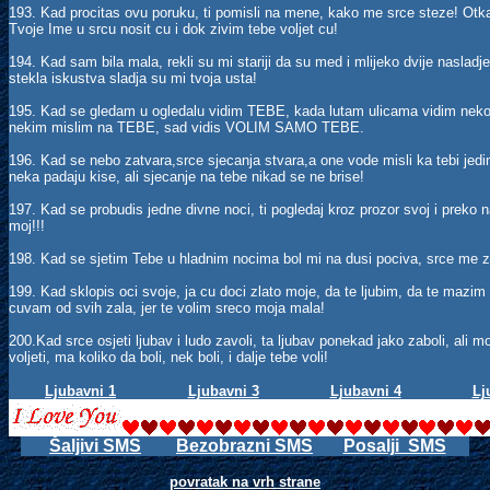
193. Kad procitas ovu poruku, ti pomisli na mene, kako me srce steze! Ot
Tvoje Ime u srcu nosit cu i dok zivim tebe voljet cu!
194. Kad sam bila mala, rekli su mi stariji da su med i mlijeko dvije nasladje
stekla iskustva sladja su mi tvoja usta!
195. Kad se gledam u ogledalu vidim TEBE, kada lutam ulicama vidim neko
nekim mislim na TEBE, sad vidis VOLIM SAMO TEBE.
196. Kad se nebo zatvara,srce sjecanja stvara,a one vode misli ka tebi jedino
neka padaju kise, ali sjecanje na tebe nikad se ne brise!
197. Kad se probudis jedne divne noci, ti pogledaj kroz prozor svoj i preko n
moj!!!
198. Kad se sjetim Tebe u hladnim nocima bol mi na dusi pociva, srce me z
199. Kad sklopis oci svoje, ja cu doci zlato moje, da te ljubim, da te mazim i
cuvam od svih zala, jer te volim sreco moja mala!
200.Kad srce osjeti ljubav i ludo zavoli, ta ljubav ponekad jako zaboli, ali m
voljeti, ma koliko da boli, nek boli, i dalje tebe voli!
Ljubavni 1
Ljubavni 3
Ljubavni 4
Lj
Šaljivi SMS
Bezobrazni SMS
Posalji SMS
povratak na vrh strane