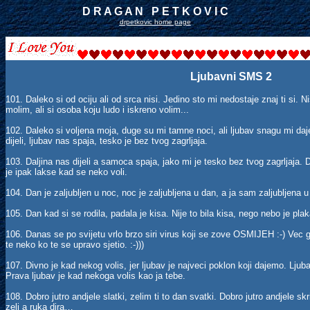
D R A G A N P E T K O V I C
drpetkovic home page
Ljubavni SMS 2
101. Daleko si od ociju ali od srca nisi. Jedino sto mi nedostaje znaj ti si. N
molim, ali si osoba koju ludo i iskreno volim...
102. Daleko si voljena moja, duge su mi tamne noci, ali ljubav snagu mi daj
dijeli, ljubav nas spaja, tesko je bez tvog zagrljaja.
103. Daljina nas dijeli a samoca spaja, jako mi je tesko bez tvog zagrljaja. D
je ipak lakse kad se neko voli.
104. Dan je zaljubljen u noc, noc je zaljubljena u dan, a ja sam zaljubljena 
105. Dan kad si se rodila, padala je kisa. Nije to bila kisa, nego nebo je plak
106. Danas se po svijetu vrlo brzo siri virus koji se zove OSMIJEH :-) Vec g
te neko ko te se upravo sjetio. :-)))
107. Divno je kad nekog volis, jer ljubav je najveci poklon koji dajemo. Ljuba
Prava ljubav je kad nekoga volis kao ja tebe.
108. Dobro jutro andjele slatki, zelim ti to dan svatki. Dobro jutro andjele skri
zeli a ruka dira…