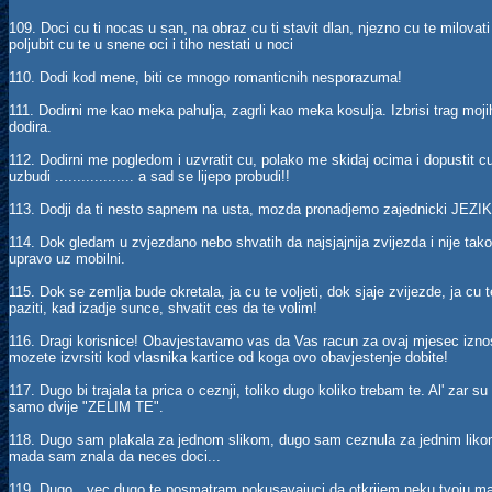
109. Doci cu ti nocas u san, na obraz cu ti stavit dlan, njezno cu te milovati 
poljubit cu te u snene oci i tiho nestati u noci
110. Dodi kod mene, biti ce mnogo romanticnih nesporazuma!
111. Dodirni me kao meka pahulja, zagrli kao meka kosulja. Izbrisi trag moji
dodira.
112. Dodirni me pogledom i uzvratit cu, polako me skidaj ocima i dopustit c
uzbudi .................. a sad se lijepo probudi!!
113. Dodji da ti nesto sapnem na usta, mozda pronadjemo zajednicki JEZIK
114. Dok gledam u zvjezdano nebo shvatih da najsjajnija zvijezda i nije tako
upravo uz mobilni.
115. Dok se zemlja bude okretala, ja cu te voljeti, dok sjaje zvijezde, ja cu t
paziti, kad izadje sunce, shvatit ces da te volim!
116. Dragi korisnice! Obavjestavamo vas da Vas racun za ovaj mjesec iz
mozete izvrsiti kod vlasnika kartice od koga ovo obavjestenje dobite!
117. Dugo bi trajala ta prica o ceznji, toliko dugo koliko trebam te. Al' zar su
samo dvije "ZELIM TE".
118. Dugo sam plakala za jednom slikom, dugo sam ceznula za jednim likom
mada sam znala da neces doci...
119. Dugo…vec dugo te posmatram pokusavajuci da otkrijem neku tvoju ma