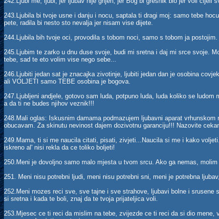
242.Ljubi me, ljubi, jer ljubav nije grijeh, jer Bog bi gresnik bio jer voli cijeli s
243.Ljubila bi tvoje usne i danju i nocu, saptala ti dragi moj: samo tebe hocu!
pete, radila bi nesto sto nevalja jer nisam vise dijete.
244.Ljubila bih tvoje oci, provodila s tobom noci, samo s tobom ja postojim
245.Ljubim te zarko u dnu duse svoje, budi mi sretna i daj mi srce svoje. Mo
tebe, sad te eto volim vise nego sebe...
246.Ljubiti jedan sat je znacajka zivotinje, ljubiti jedan dan je osobina covjeka
ali VOLJETI samo TEBE osobina je bogova.
247.Ljubljeni andjele, gotovo sam luda, potpuno luda, luda koliko se ludom mo
a da ti ne budes njihov veznik!!!
248.Mali oglas: Iskusnim damama podmazujem ljubavni aparat vrhunskom 
obucavam. Za skinutu nevinost dajem dozivotnu garanciju!!! Nazovite cek
249.Mama, ti si me naucila citati, pisati, zivjeti...Naucila si me i kako voljeti
iskreno al' nisi rekla da ce toliko boljeti!
250.Meni je dovoljno samo malo mjesta u tvom srcu. Ako ga nemas, molim 
251. Meni nisu potrebni ljudi, meni nisu potrebni sni, meni je potrebna ljubav
252.Meni mozes reci sve, sve tajne i sve strahove, ljubavi bolne i srusene 
si sretna i kada te boli, znaj da te tvoja prijateljica voli.
253.Mjesec ce ti reci da mislim na tebe, zvijezde ce ti reci da si dio mene, vj