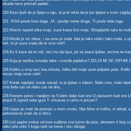
nikada nece prestati padati...
220.Kazu ljudi da je lijepo u raju, al ja bi rekla da je jos ljepse u tvom zagrlj
221. KISA-posle kise duga, JA - poslije mene druga, TI-posle tebe tuga.
222.Klecim ispred slike tvoje, suze krase lice moje. Sklopljenih ruku te moli
223.Klizila je niz obraz, i na usnu je stala, bila je tako vrela i tako mala, u n
boli, ta je suza znala da te srce voli!!
224.Ko ti kaze da te voli, reci mu da laze, jer se prava ljubav, recima ne ka
225.Koja je razlika izmedju tebe i zvezde padalice? ZELJA MI SE ISPU
226.Koliko u ovoj noci ima minuta, toliko bih tvoje usne poljubio puta. Koliki s
nocas moje usne zele!
227.Korak naprijed, korak nazad, to je ljubav s tobom. Malo crno, malo bijelo
zrno bola cas na nebu cas na dnu...
228.Krenem jutros i naidjem na V,idem dalje kad ono O,nastavim kad ono L
projuri E,ispred sebe gura T- shvacas o cemu ti pricam?
229.Lijepo je znati da postojis u mom zivotu. Nije bitno ni koliko, ni otkad, a n
jednostavno znati da si blizu.
230.List papira mokar od kise sudbina zna tuzno da pise, okrenem ti broj cuje
neko pita volis li koga sjeti se mene i reci nikoga.