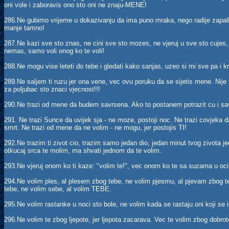
oni vole i zaboravis ono sto oni ne znaju-MENE!
286.Ne gubimo vrijeme u dokazivanju da ima puno mraka, nego radije zapali
manje tamno!
287.Ne kazi sve sto znas, ne cini sve sto mozes, ne vjeruj u sve sto cujes,
nemas, samo voli onog ko te voli!
288.Ne mogu vise leteti do tebe i gledati kako sanjas, uzeo si mi sve pa i kr
289.Ne saljem ti ruzu jer ona vene, vec ovu poruku da se sijetis mene. Nije
za poljubac sto znaci vjecnost!!!
290.Ne trazi od mene da budem savrsena. Ako to postanem potrazit cu i s
291. Ne trazi Sunce da uvijek sja - ne moze, postoji noc. Ne trazi covjeka d
smrt. Ne trazi od mene da ne volim - ne mogu, jer postojis TI!
292.Ne trazim ti zivot cio, trazim samo jedan dio, jedan minut tvog zivota j
otkucaj srca te molim, ma shvati jednom da te volim.
293.Ne vjeruj onom ko ti kaze: "volim te!", vec onom ko te sa suzama u oci
294.Ne volim ples, al plesem zbog tebe, ne volim pjesmu, al pjevam zbog te
tebe, ne volim sebe, al volim TEBE.
295.Ne volim rastanke u noci sto bole, ne volim kada se rastaju oni koji se 
296.Ne volim te zbog ljepote, jer ljepota zacarava. Vec te volim zbog dobrote