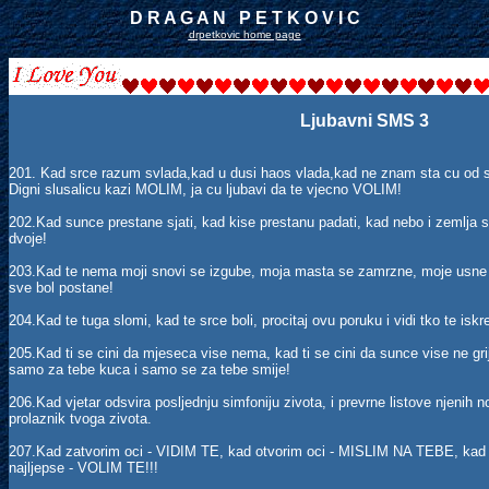
D R A G A N P E T K O V I C
drpetkovic home page
Ljubavni SMS 3
201. Kad srce razum svlada,kad u dusi haos vlada,kad ne znam sta cu od 
Digni slusalicu kazi MOLIM, ja cu ljubavi da te vjecno VOLIM!
202.Kad sunce prestane sjati, kad kise prestanu padati, kad nebo i zemlja s
dvoje!
203.Kad te nema moji snovi se izgube, moja masta se zamrzne, moje usne n
sve bol postane!
204.Kad te tuga slomi, kad te srce boli, procitaj ovu poruku i vidi tko te iskr
205.Kad ti se cini da mjeseca vise nema, kad ti se cini da sunce vise ne grij
samo za tebe kuca i samo se za tebe smije!
206.Kad vjetar odsvira posljednju simfoniju zivota, i prevrne listove njenih no
prolaznik tvoga zivota.
207.Kad zatvorim oci - VIDIM TE, kad otvorim oci - MISLIM NA TEBE, ka
najljepse - VOLIM TE!!!