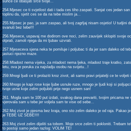
sunce ce obasjati srce tvoje...
254.Mjesec ce ti svjetlost dati i tada ces tiho zaspati. Sanjat ces jedan san 
toplinu da, sjetit ces se da na tebe mislim ja...
255.Mjesec je pao, ja sam zaspao, ali tvoj zagrljaj nisam osjetio! U tudjini d
svanuti bez tebe!!!
256.Mjesece, uspavaj me dodirom ove noci, zelim zauvijek sklopiti svoje oc
otprati, zamoli njega da mi ljubav uzvrati.
257.Mjeseceva sjena neka te pomiluje i poljubac ti da jer sam daleko od teb
jastuci njezno maze.
258.Mladost nema vijeka, za mladost nema ljeka, mladost traje kratko, zato 
letu, ova je poruka za najsladju osobu na svijetu...!
259.Mnogi ljudi ce ti prolaziti kroz zivot, ali samo pravi prijatelji ce te voljeti
260.Mnogo je kapi rose koje ljube usnule ruze, mnogo je ljudi koji si poljup
tvoje usne koje zelim poljubiti prije nego usnem san!
261. Mogla sam te 100 put izdati, svakog dana prevariti, tvojim pricama ne vje
vjerovala sam u tebe jer voljela sam te vise od sebe...
262.Moj zivot je pjesma bez kraja, ono sto zelim daleko je od raja. Pakao j
je TEBE UZ SEBE!!!!
263.Moj zivot zelim dijeliti sa tobom. Moje srce zelim ti pokloniti. Trebam t
to postoji samo jedan razlog: VOLIM TE!