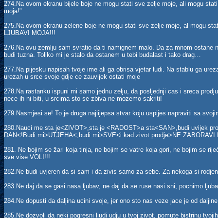
274.Na ovom ekranu bijele boje ne mogu stati sve zelje moje, ali mogu stati 
moja!"
275.Na ovom ekranu zelene boje ne mogu stati sve zelje moje, al mogu s
LJUBAVI MOJA!!!
276.Na ovu zemlju sam svratio da ti namignem malo. Da za mnom ostane nes
budi tuzna. Toliko mi je stalo da ostanem u tebi budalast i tako drag…
277.Na pijesku napisah tvoje ime ali ga obrisa vjetar ludi. Na stablu ga ureza
urezah u srce svoje gdje ce zauvijek ostati moje
278.Na rastanku ispuni mi samo jednu zelju, da posljednji cas i sreca prod
nece ih ni biti, u srcima sto se zbiva ne mozemo sakriti!
279.Nasmjesi se! To je druga najlijepsa stvar koju uspijes napraviti sa svo
280.Nauci me sta je<ZIVOT>,sta je <RADOST>a sta<SAN>,budi uvijek 
DAN<!Budi mi>UTJEHA<,budi mi>SVE<i kad zivot prodje>NE ZABORAVI
281. Ne bojim se žari koja tinja, ne bojim se vatre koja gori, ne bojim se rijeć
sve vise VOLI!!!
282.Ne budi uvjeren da si sam i da zivis samo za sebe. Za nekoga si rodjen
283.Ne daj da se gasi nasa ljubav, ne daj da se ruse nasi sni, pocnimo ljub
284.Ne dopusti da daljina ucini svoje, jer ono sto nas veze jace je od daljine,
285.Ne dozvoli da neki pogresni ljudi udju u tvoj zivot, pomute bistrinu tvojih 