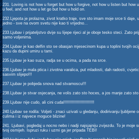
231. Loving is not how u forget but how u forgive, not how u listen but how
u feel, and not how u let go but how u hold on.
232.Ljepota je prolazna, zivot kratko traje, sve sto imam moje srce ti daje
jedno - sve na ovom svetu nije kao ti vrijedno...
233.Ljubav i prijateljstvo dvije su lijepe rijeci al je oboje tesko steci. Zato pr
samo voljenima.
234.Ljubav je kao delfin sto se obasjan mjesecinom kupa u toplini tvojih ociju
kazu da dupini umiru u tami.
235.Ljubav je kao suza, radja se u ocima, a pada na srce.
236.Ljubav je mala ptica i zivotna varalica, put mladosti, dah radosti, cvjetic 
sasvim slijepo!!!
237.Ljubav je pobjeda snova nad stvarnoscu!!!
238.Ljubav je stvar osjecanja, ne volis zato sto hoces, a jos manje zato st
239.Ljubav nije cudo, ali cini cuda!!!!!!!!!!!!!!!!!!!!!!!!!
240.Ljubav se rodila: Voljeti - znaci uzivati u gledanju, dodirivanju ljubljene 
culima i iz najvece moguce blizine!
241. Ljubavi, pogledaj u nocno nebo i nadji najsjajniju zvijezdu. To je moje s
tvoj osmijeh. Ispruzi ruku i uzmi ga jer pripada TEBI!