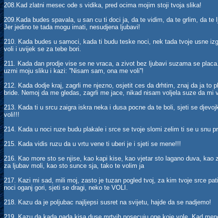
208.Kad zlatni mesec ode s vidika, pred ocima mojim stoji tvoja slika!
209.Kada budes spavala, u san cu ti doci ja, da te vidim, da te grlim, da t
Jer jedino te tada mogu imati, nesudjena ljubavi!
210. Kada budes u samoci, kada ti budu teske noci, nek tada tvoje usne izg
voli i uvijek se za tebe bori.
211. Kada dan prodje vise se ne vraca, a zivot bez ljubavi suzama se placa.
uzmi moju sliku i kazi: ''Nisam sam, ona me voli''!
212. Kada dodje kraj, zagrli me njezno, osjetit ces da drhtim, znaj da ja to 
bride. Nemoj da me gledas, zagrli me jace, nikad nisam voljela suze da mi v
213. Kada ti u srcu zaigra iskra neka i dusa pocne da te boli, sjeti se djevoj
voli!!!
214. Kada u noci ruze budu plakale i srce se tvoje slomi zelim ti se u snu pri
215. Kada vidis ruzu da u vrtu vene ti uberi je i sjeti se mene!!!
216. Kao more sto se njise, kao kapi kise, kao vjetar sto lagano duva, kao za
za ljubav moli, kao sto sunce sja, tako te volim ja
217. Kazi mi sad, mili moj, zasto je tuzan pogled tvoj, za kim tvoje srce pati
noci oganj gori, sjeti se dragi, neko te VOLI.
218. Kazu da je poljubac najljepsi susret na svijetu, hajde da se nadjemo!
219. Kazu da kada pada kisa duse mrtvih posecuju one koje vole. Kad mene