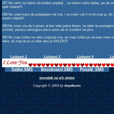
297.Ne zelim sa tobom da budem prijatelj ...sa tobom zelim ljubav, pa da ona 
opet ostane!!!
298.Ne znam kako da pobjegnem od sna, i ne znam voli li te iko kao ja, ali n
nisam voljela!!!
299.Ne znam sta da ti pisem al bez tebe jedva disem, na tebe ne prestajem 
izmisliti, pricacu nemoguce price samo da te izvedem na pice.
300.Ne znas koliko na nebu zvijezda ima, ne znas koliko je veceras meni zi
neko, ali znaj da je uz tebe iako je DALEKO!
Ljubavni 1
Ljubavni 2
Ljubavni 4
Lj
Šaljivi SMS
Bezobrazni SMS
Posalji SMS
povratak na vrh strane
Copyright © 2004
by
drpetkovic