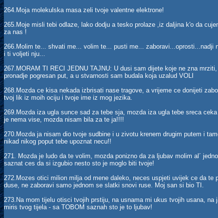
264.Moja molekulska masa zeli tvoje valentne elektrone!
265.Moje misli tebi odlaze, lako dodju a tesko prolaze ,iz daljina k'o da c
za nas !
266.Molim te... shvati me... volim te... pusti me... zaboravi...oprosti...nadji 
i ti voljeti nju...
267.MORAM TI RECI JEDNU TAJNU: U dusi sam dijete koje ne zna mrziti, u 
pronadje pogresan put, a u stvarnosti sam budala koja uzalud VOLI
268.Mozda ce kisa nekada izbrisati nase tragove, a vrijeme ce donijeti zabora
tvoj lik iz moih ociju i tvoje ime iz mog jezika.
269.Mozda iza ugla sunce sad za tebe sja, mozda iza ugla tebe sreca cek
je nema vise, mozda nisam bila za te ja!!!!
270.Mozda ja nisam dio tvoje sudbine i u zivotu krenem drugim putem i tam
nikad nikog poput tebe upoznat necu!!
271. Mozda je ludo da te volim, mozda ponizno da za ljubav molim al´ jedno
saznat ces da si izgubio nesto sto je moglo biti tvoje!
272.Mozes otici milion milja od mene daleko, neces uspjeti uvijek ce da te p
duse, ne zaboravi samo jednom se slatki snovi ruse. Moj san si bio TI.
273.Na mom tijelu otisci tvojih prstiju, na usnama mi ukus tvojih usana, na 
miris tvog tijela - sa TOBOM saznah sto je to ljubav!