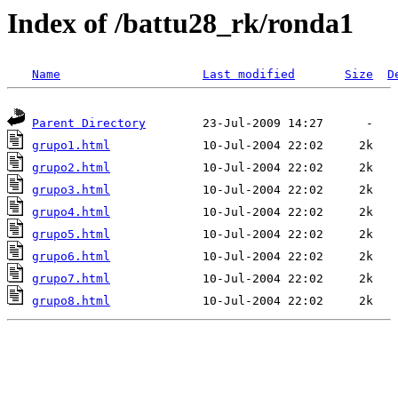
Index of /battu28_rk/ronda1
Name
Last modified
Size
D
Parent Directory
grupo1.html
grupo2.html
grupo3.html
grupo4.html
grupo5.html
grupo6.html
grupo7.html
grupo8.html