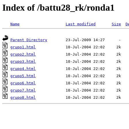
Index of /battu28_rk/ronda1
Name
Last modified
Size
D
Parent Directory
grupo1.html
grupo2.html
grupo3.html
grupo4.html
grupo5.html
grupo6.html
grupo7.html
grupo8.html