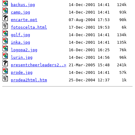
backus.jpg
camp.jpg
encarte.ppt
fotoscelta.html
golf.jpg
inka.jpg
logopa2.jpg
lurin.jpg
presentcheerleaders2..>
prode.jpg
prodea2html.htm