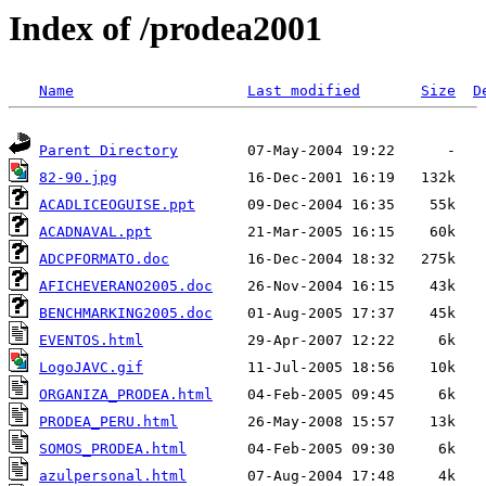
Index of /prodea2001
Name
Last modified
Size
D
Parent Directory
82-90.jpg
ACADLICEOGUISE.ppt
ACADNAVAL.ppt
ADCPFORMATO.doc
AFICHEVERANO2005.doc
BENCHMARKING2005.doc
EVENTOS.html
LogoJAVC.gif
ORGANIZA_PRODEA.html
PRODEA_PERU.html
SOMOS_PRODEA.html
azulpersonal.html