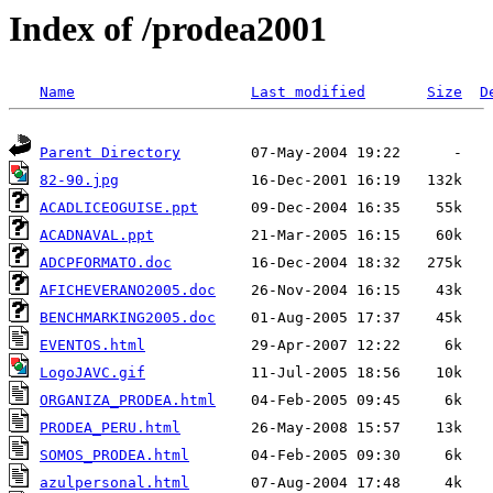
Index of /prodea2001
Name
Last modified
Size
D
Parent Directory
82-90.jpg
ACADLICEOGUISE.ppt
ACADNAVAL.ppt
ADCPFORMATO.doc
AFICHEVERANO2005.doc
BENCHMARKING2005.doc
EVENTOS.html
LogoJAVC.gif
ORGANIZA_PRODEA.html
PRODEA_PERU.html
SOMOS_PRODEA.html
azulpersonal.html