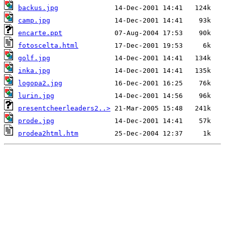
backus.jpg
camp.jpg
encarte.ppt
fotoscelta.html
golf.jpg
inka.jpg
logopa2.jpg
lurin.jpg
presentcheerleaders2..>
prode.jpg
prodea2html.htm