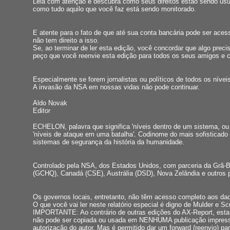
Leia com atenção e descubra como seus direitos estão sendo us
como tudo aquilo que você faz está sendo monitorado.
E atente para o fato de que até sua conta bancária pode ser ace
não tem direito a isso.
Se, ao terminar de ler esta edição, você concordar que algo precis
peço que você reenvie esta edição para todos os seus amigos e 
Especialmente se forem jornalistas ou políticos de todos os nívei
A invasão da NSA em nossas vidas não pode continuar.
Aldo Novak
Editor
ECHELON, palavra que significa 'níveis dentro de um sistema, ou
'níveis de ataque em uma batalha'. Codinome do mais sofisticado 
sistemas de segurança da história da humanidade.
Controlado pela NSA, dos Estados Unidos, com parceria da Grã-
(GCHQ), Canadá (CSE), Austrália (DSD), Nova Zelândia e outros 
Os governos locais, entretanto, não têm acesso completo aos da
O que você vai ler neste relatório especial é digno de Mulder e Scu
IMPORTANTE: Ao contrário de outras edições do AX-Report, esta
não pode ser copiada ou usada em NENHUMA publicação impres
autorização do autor. Mas é permitido dar um forward (reenvio) pa