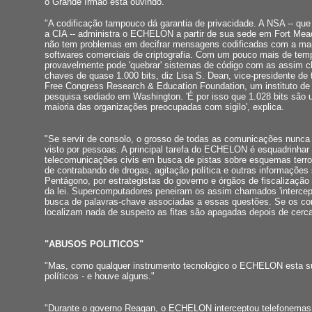
o Grande Irmão esta ouvindo.'
"A codificação tampouco dá garantia de privacidade. A NSA -- que
a CIA -- administra o ECHELON a partir de sua sede em Fort Mea
não tem problemas em decifrar mensagens codificadas com a mai
softwares comerciais de criptografia. Com um pouco mais de te
provavelmente pode 'quebrar' sistemas de código com as assim
chaves de quase 1.000 bits, diz Lisa S. Dean, vice-presidente de 
Free Congress Research & Education Foundation, um instituto de 
pesquisa sediado em Washington. 'É por isso que 1.028 bits são 
maioria das organizações preocupadas com sigilo', explica.
"Se servir de consolo, o grosso de todas as comunicações nunca
visto por pessoas. A principal tarefa do ECHELON é esquadrinhar 
telecomunicações civis em busca de pistas sobre esquemas terror
de contrabando de drogas, agitação política e outras informações 
Pentágono, por estrategistas do governo e órgãos de fiscalizaçã
da lei. Supercomputadores peneiram os assim chamados 'interce
busca de palavras-chave associadas a essas questões. Se os c
localizam nada de suspeito as fitas são apagadas depois de cerc
"ABUSOS POLITICOS"
"Mas, como qualquer instrumento tecnológico o ECHELON esta su
políticos - e houve alguns."
"Durante o governo Reagan, o ECHELON interceptou telefonemas