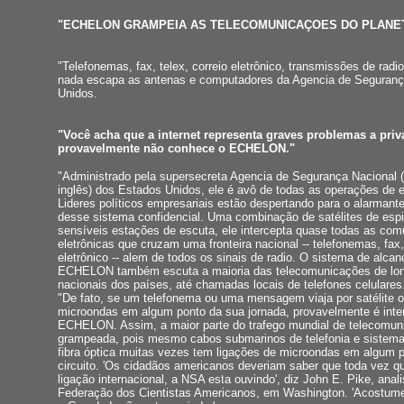
"ECHELON GRAMPEIA AS TELECOMUNICAÇOES DO PLANE
"Telefonemas, fax, telex, correio eletrônico, transmissões de radi
nada escapa as antenas e computadores da Agencia de Seguran
Unidos.
"Você acha que a internet representa graves problemas a pri
provavelmente não conhece o ECHELON."
"Administrado pela supersecreta Agencia de Segurança Nacional 
inglês) dos Estados Unidos, ele é avô de todas as operações de
Lideres políticos empresariais estão despertando para o alarmante
desse sistema confidencial. Uma combinação de satélites de es
sensíveis estações de escuta, ele intercepta quase todas as co
eletrônicas que cruzam uma fronteira nacional -- telefonemas, fax,
eletrônico -- alem de todos os sinais de radio. O sistema de alcan
ECHELON também escuta a maioria das telecomunicações de lon
nacionais dos países, até chamadas locais de telefones celulares
"De fato, se um telefonema ou uma mensagem viaja por satélite o
microondas em algum ponto da sua jornada, provavelmente é inte
ECHELON. Assim, a maior parte do trafego mundial de telecomun
grampeada, pois mesmo cabos submarinos de telefonia e sistemas
fibra óptica muitas vezes tem ligações de microondas em algum 
circuito. 'Os cidadãos americanos deveriam saber que toda vez 
ligação internacional, a NSA esta ouvindo', diz John E. Pike, analis
Federação dos Cientistas Americanos, em Washington. 'Acostume