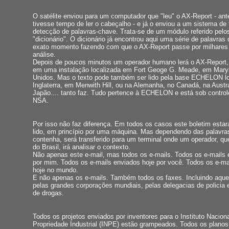
O satélite enviou para um computador que "leu" o AX-Report - an
tivesse tempo de ler o cabeçalho - e já o enviou a um sistema de
detecção de palavras-chave. Trata-se de um módulo referido pel
"dicionário". O dicionário já encontrou aqui uma série de palavras
exato momento fazendo com que o AX-Report passe por milhares 
análise.
Depois de poucos minutos um operador humano lerá o AX-Report,
em uma instalação localizada em Fort Geoge G. Meade, em Mary
Unidos. Mas o texto pode também ser lido pela base ECHELON lo
Inglaterra, em Menwith Hill, ou na Alemanha, no Canadá, na Austrá
Japão.... tanto faz. Tudo pertence à ECHELON e está sob controle
NSA.
Por isso não faz diferença. Em todos os casos este boletim esta
lido, em princípio por uma máquina. Mas dependendo das palavra
contenha, será transferido para um terminal onde um operador, qu
do Brasil, irá analisar o contexto.
Não apenas este e-mail, mas todos os e-mails. Todos os e-mails 
por mim. Todos os e-mails enviados hoje por você. Todos os e-ma
hoje no mundo.
E não apenas os e-mails. Também todos os faxes. Incluindo aque
pelas grandes corporações mundiais, pelas delegacias de policia e
de drogas.
Todos os projetos enviados por inventores para o Instituto Nacion
Propriedade Industrial (INPE) estão grampeados. Todos os planos