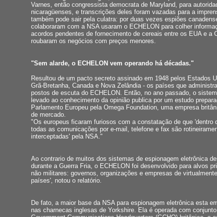
Varnes, então congressista democrata de Maryland, para autorida
nicaragüenses, e transcrições deles foram vazadas para a imprens
também pode sair pela culatra: por duas vezes espiões canadens
colaboraram com a NSA usaram o ECHELON para colher informa
acordos pendentes de fornecimento de cereais entre os EUA e a 
roubaram os negócios com preços menores.
"Sem alarde, o ECHELON vem operando há décadas."
Resultou de um pacto secreto assinado em 1948 pelos Estados Un
Grã-Bretanha, Canada e Nova Zelândia - os países que administra
postos de escuta do ECHELON. Então, no ano passado, o sistema
levado ao conhecimento da opinião publica por um estudo prepara
Parlamento Europeu pela Omega Foundation, uma empresa britân
de mercado.
"Os europeus ficaram furiosos com a constatação de que 'dentro 
todas as comunicações por e-mail, telefone e fax são rotineirame
interceptadas' pela NSA."
Ao contrario de muitos dos sistemas de espionagem eletrônica d
durante a Guerra Fria, o ECHELON foi desenvolvido para alvos pri
não militares: governos, organizações e empresas de virtualment
países', notou o relatório.
De fato, a maior base da NSA para espionagem eletrônica esta em
nas charnecas inglesas de Yorkshire. Ela é operada com conjunt