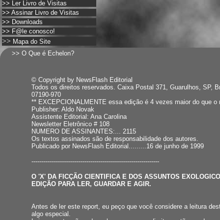
>>
Ler Livro de Visitas
>>
Assinar Livro de Visitas
>>
Downloads
>>
F@le conosco!
>>
Mapa do Site
>> O Que é Echelon?
© Copyright by NewsFlash Editorial
Todos os direitos reservados. Caixa Postal 371, Guarulhos, SP, B
07190-970
** EXCEPCIONALMENTE essa edição é 4 vezes maior do que o 
Publisher: Aldo Novak
Assistente Editorial: Ana Carolina
Newsletter Eletrônico # 108
NUMERO DE ASSINANTES:... 2115
Os textos assinados são de responsabilidade dos autores.
Publicado por NewsFlash Editorial.........16 de junho de 1999
-----------------------------------------------------------------
O 'X' DA FICÇÃO CIENTIFICA E DOS ASSUNTOS EXOLOGIC
EDIÇÃO PARA LER, GUARDAR E AGIR.
Antes de ler este report, eu peço que você considere a leitura de
algo especial.