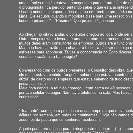
uma simples reunião estava começando a parecer um filme de e
o protagonista fica perdido, tentando saber o que esta acontecend
O carro andou cinco quarteirões e parou em frente a um prédio na 
Lima. Ele escutou quando o motorista disse para uma recepcionis
busco o próximo?" - "Próximo? Que próximo?", pensou.
Ao chegar no oitavo andar, o consultor chegou ao local onde seria
Outra recepcionista o levou até uma sala com pelo menos outras
muitos deles eram consultores da empresa, outros eram funcionár
Mas não haveria razão para chamar a todos, a não ser que algo m
estivesse para acontecer. Talvez a concorrência no Egito tivesse
seria isso razão para tanto sigilo?
Conversando com os outros presentes, o Consultor descobriu que
ele quem estava perdido. Ninguém sabia o que estava acontecend
dúzia" de diretores da empresa que estava sabendo de tudo desc
pedia paciência.
Meia hora depois, a reunião começou, com cerca de 40 pessoas.
portava celular ou pager. Não havia telefones na sala. Mas havia 
curiosidade.
"Boa tarde", começou o presidente dessa empresa que moviment
dólares por semana, em todos os continentes. "Hoje não vamos di
assuntos da pauta que os senhores receberam.
Aquela pauta era apenas para proteger este encontro....(...)" e co