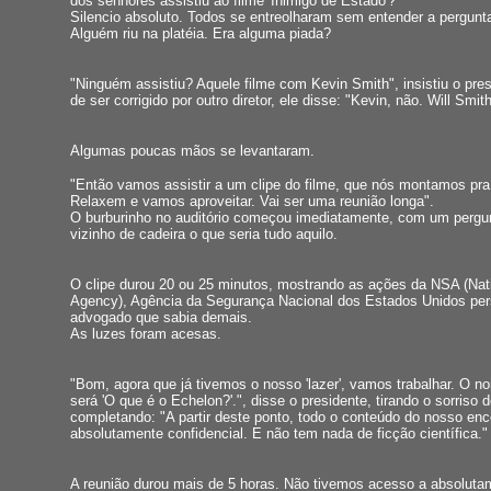
dos senhores assistiu ao filme 'Inimigo de Estado'?"
Silencio absoluto. Todos se entreolharam sem entender a pergunt
Alguém riu na platéia. Era alguma piada?
"Ninguém assistiu? Aquele filme com Kevin Smith", insistiu o pre
de ser corrigido por outro diretor, ele disse: "Kevin, não. Will Smith
Algumas poucas mãos se levantaram.
"Então vamos assistir a um clipe do filme, que nós montamos pra
Relaxem e vamos aproveitar. Vai ser uma reunião longa".
O burburinho no auditório começou imediatamente, com um pergu
vizinho de cadeira o que seria tudo aquilo.
O clipe durou 20 ou 25 minutos, mostrando as ações da NSA (Nati
Agency), Agência da Segurança Nacional dos Estados Unidos pe
advogado que sabia demais.
As luzes foram acesas.
"Bom, agora que já tivemos o nosso 'lazer', vamos trabalhar. O 
será 'O que é o Echelon?'.", disse o presidente, tirando o sorriso d
completando: "A partir deste ponto, todo o conteúdo do nosso enc
absolutamente confidencial. E não tem nada de ficção científica."
A reunião durou mais de 5 horas. Não tivemos acesso a absoluta