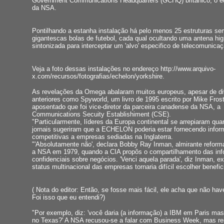
Government Communications Headquarters (GCHQ) britânico, o eq
da NSA.
Pontilhando a estanha instalação há pelo menos 25 estruturas se
gigantescas bolas de futebol, cada qual ocultando uma antena hig
sintonizada para interceptar um 'alvo' especifico de telecomunicaç
Veja a foto dessas instalações no endereço http://www.arquivo-
x.com/recursos/fotografias/echelon/yorkshire.
As revelações da Omega abalaram muitos europeus, apesar de d
anteriores como Spyworld, um livro de 1995 escrito por Mike Fros
aposentado que foi vice-diretor da parceira canadense da NSA, a
Communications Secuity Establishiment (CSE).
"Particularmente, líderes da Europa continental se arrepiaram qua
jornais sugeriram que a ECHELON poderia estar fornecendo info
competitivas a empresas sediadas na Inglaterra.
"'Absolutamente não', declara Bobby Ray Inman, almirante reform
a NSA em 1979, quando a CIA propôs o compartilhamento das in
confidenciais sobre negócios. 'Venci aquela parada', diz Inman, e
status multinacional das empresas tornaria difícil escolher benefic
( Nota do editor: Então, se fosse mais fácil, ele acha que não ha
Foi isso que eu entendi?)
"Por exemplo, diz: 'você daria (a informação) a IBM em Paris mas
no Texas?' A NSA recusou-se a falar com Business Week, mas re