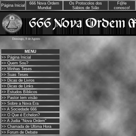
666 Nova Ordem
Os Protocolos dos
F@le
Página Inicial
Mundial
Sábios de Sião
conosco!
Domingo, 9 de Agosto
MENU
>>
Página Inicial
>>
Quem Sou?
>>
Minhas Teses
>>
Suas Teses
>>
Dicas de Livros
>>
Dicas de Links
>>
Estudos Bíblicos
>>
Pastor tem visão
>>
Sobre a Nova Era
>>
A Sociedade 666
>>
O Que é Echelon?
>>
A Judia "Nova Ordem"
>>
Chamada de Ultima Hora
>>
Forum de Debate