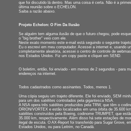
que foi discutido lá dentro. Mas uma coisa é certa. Não é a prime
última reunião sobre o ECHELON.
Saiba a razão abaixo.
Projeto Echelon: O Fim Da Ilusão
Se alguém tem alguma ilusão de que o futuro chegou, pode esque
o "big brother" veio com ele.
Neste exato momento este e-mail está seguindo o seguinte trajeto
Eu o escrevi em meu computador. Acessei a internet e, usando 
completamente aleatória, acessei o centro de controle de webmast
nos Estados Unidos. Fiz um copy paste e cliquei em SEND.
O boletim, então, foi enviado - em menos de 2 segundos - para ma
endereços na internet.
Todos cadastrados como assinantes. Todos, menos 1.
Uma cópia seguiu um trajeto diferente. Ele foi enviado, SEM minh
para um dos satélites controlados pela gigantesca NSA.
A NSA opera três satélites produzidos pela TRW, que têm o codi
ORION/VORTEX e estão localizados em uma órbita de 35.600 km
satélites construídos pela Boeing, codinome TRUMPET, que estão
35.000 km, respectivamente. Além disso há sete estações de mo
ilegal de escuta. O AX-Report foi transferido para Sugar Grove, e
Estados Unidos, ou para Leitrim, no Canadá.