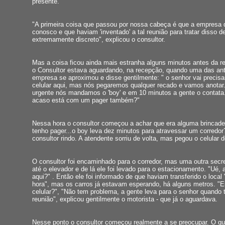
presente.
"A primeira coisa que passou por nossa cabeça é que a empresa 
conosco e que haviam 'inventado' a tal reunião para tratar disso 
extremamente discreto", explicou o consultor.
Mas a coisa ficou ainda mais estranha alguns minutos antes da r
o Consultor estava aguardando, na recepção, quando uma das an
empresa se aproximou e disse gentilmente: " o senhor vai precisa
celular aqui, mas nós pegaremos qualquer recado e vamos anotar.
urgente nós mandamos o 'boy' e em 10 minutos a gente o contata
acaso está com um pager também?"
Nessa hora o consultor começou a achar que era alguma brincadei
tenho pager...o boy leva dez minutos para atravessar um corredor?
consultor rindo. A atendente sorriu de volta, mas pegou o celular d
O consultor foi encaminhado para o corredor, mas uma outra secre
até o elevador e de lá ele foi levado para o estacionamento. "Ué, 
aqui?" . Então ele foi informado de que haviam transferido o local 
hora", mas os carros já estavam esperando, há alguns metros. "E
celular?", "Não tem problema, a gente leva para o senhor quando 
reunião", explicou gentilmente o motorista - que já o aguardava.
Nesse ponto o consultor começou realmente a se preocupar. O qu