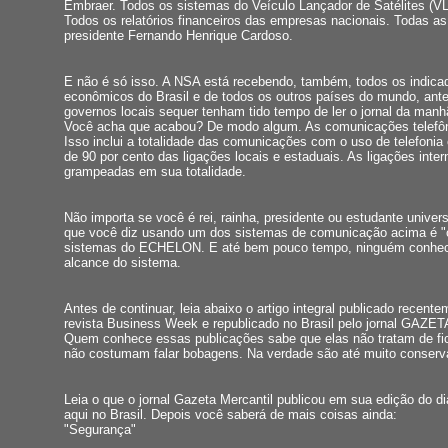
Embraer. Todos os sistemas do Veículo Lançador de Satélites (VL
Todos os relatórios financeiros das empresas nacionais. Todas as
presidente Fernando Henrique Cardoso.
E não é só isso. A NSA está recebendo, também, todos os indica
econômicos do Brasil e de todos os outros países do mundo, ant
governos locais sequer tenham tido tempo de ler o jornal da manh
Você acha que acabou? De modo algum. As comunicações telefô
Isso inclui a totalidade das comunicações com o uso de telefonia 
de 90 por cento das ligações locais e estaduais. As ligações inter
grampeadas em sua totalidade.
Não importa se você é rei, rainha, presidente ou estudante univers
que você diz usando um dos sistemas de comunicação acima é "
sistemas do ECHELON. E até bem pouco tempo, ninguém conhec
alcance do sistema.
Antes de continuar, leia abaixo o artigo integral publicado recente
revista Business Week e republicado no Brasil pelo jornal GAZ
Quem conhece essas publicações sabe que elas não tratam de fic
não costumam falar bobagens. Na verdade são até muito conserv
Leia o que o jornal Gazeta Mercantil publicou em sua edição do di
aqui no Brasil. Depois você saberá de mais coisas ainda:
"Segurança"