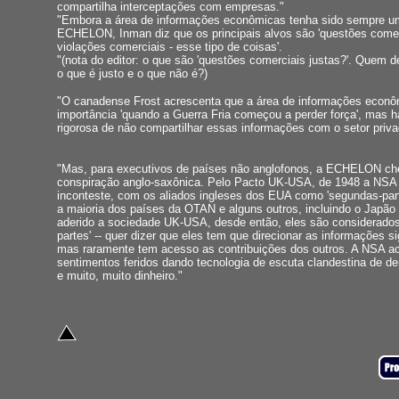
compartilha interceptações com empresas."
"Embora a área de informações econômicas tenha sido sempre um
ECHELON, Inman diz que os principais alvos são 'questões comer
violações comerciais - esse tipo de coisas'.
"(nota do editor: o que são 'questões comerciais justas?'. Quem d
o que é justo e o que não é?)
"O canadense Frost acrescenta que a área de informações econ
importância 'quando a Guerra Fria começou a perder força', mas h
rigorosa de não compartilhar essas informações com o setor priva
"Mas, para executivos de países não anglofonos, a ECHELON che
conspiração anglo-saxônica. Pelo Pacto UK-USA, de 1948 a NSA é
inconteste, com os aliados ingleses dos EUA como 'segundas-part
a maioria dos países da OTAN e alguns outros, incluindo o Japão e
aderido a sociedade UK-USA, desde então, eles são considerados 
partes' -- quer dizer que eles tem que direcionar as informações s
mas raramente tem acesso as contribuições dos outros. A NSA a
sentimentos feridos dando tecnologia de escuta clandestina de de
e muito, muito dinheiro."