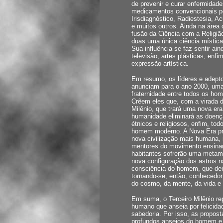
de prevenir e curar enfermidad
medicamentos convencionais p
Irisdiagnóstico, Radiestesia, A
e muitos outros. Ainda na área
fusão da Ciência com a Religi
duas uma única ciência mística
Sua influência se faz sentir ain
televisão, artes plásticas, en
expressão artística.
Em resumo, os líderes e adept
anunciam para o ano 2000, uma 
fraternidade entre todos os ho
Crêem eles que, com a virada d
Milênio, que trará uma nova era
humanidade eliminará as doenças
étnicos e religiosos, enfim, to
homem moderno. A Nova Era pr
nova civilização mais humana, m
mentores do movimento ensinam
habitantes sofrerão uma metam
nova configuração dos astros na
consciência do homem, que deixa
tornando-se, então, conhecedor
do cosmo, da mente, da vida e 
Em suma, o Terceiro Milênio re
humano que anseia por felicidad
sabedoria. Por isso, as propos
profundos anseios do homem e