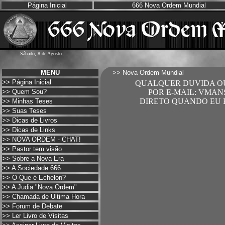
Página Inicial
666 Nova Ordem Mundial
Sábado, 8 de Agosto
MENU
>> Nova Ordem Mundial
>>
Página Inicial
QUALQUER DUVIDA OU
>>
Quem Sou?
POR E-MAIL: VMA
DIRETO QUANDO EU E
>>
Minhas Teses
>>
Suas Teses
>>
Dicas de Livros
>>
Dicas de Links
>>
NOVA ORDEM - CHAT!
>>
Pastor tem visão
>>
Sobre a Nova Era
>>
A Sociedade 666
>>
O Que é Echelon?
>>
A Judia "Nova Ordem"
>>
Chamada de Ultima Hora
>>
Forum de Debate
>>
Ler Livro de Visitas