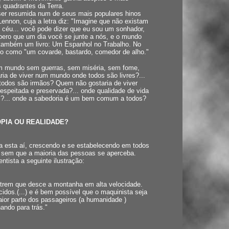
 quadrantes da Terra.
ser resumida num de seus mais populares hinos
ennon, cuja a letra diz: "Imagine que não existam
o céu... você pode dizer que eu sou um sonhador,
pero que um dia você se junte a nós, e o mundo
também um livro: Um Espanhol no Trabalho. No
isto como "um covarde, bastardo, comedor de alho."
um mundo sem guerras, sem miséria, sem fome,
a de viver num mundo onde todos são livres?...
 todos são irmãos? Quem não gostaria de viver
speitada e preservada?... onde qualidade de vida
os?... onde a sabedoria é um bem comum a todos?
PIA OU REALIDADE?
a esta aí, crescendo e se estabelecendo em todos
, sem que a maioria das pessoas se aperceba.
tista a seguinte ilustração:
trem que desce a montanha em alta velocidade.
os.(...) e é bem possível que o maquinista seja
ior parte dos passageiros (a humanidade )
ando para trás."