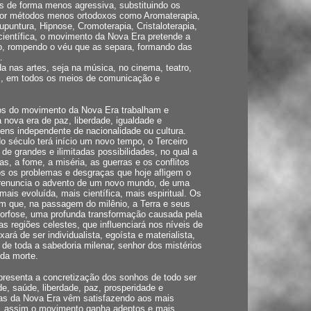
es de forma menos agressiva, substituindo os
or métodos menos ortodoxos como Aromaterapia,
cupuntura, Hipnose, Cromoterapia, Cristaloterapia,
 científica, o movimento da Nova Era pretende a
ão, rompendo o véu que as separa, formando das
.
da nas artes, seja na música, no cinema, teatro,
fim, em todos os meios de comunicação e
os do movimento da Nova Era trabalham e
nova era de paz, liberdade, igualdade e
mens independente de nacionalidade ou cultura.
o século terá início um novo tempo, o Terceiro
 de grandes e ilimitadas possibilidades, no qual a
, a fome, a miséria, as guerras e os conflitos
dos os problemas e desgraças que hoje afligem o
enuncia o advento de um novo mundo, de uma
ais evoluída, mais científica, mais espiritual. Os
 que, na passagem do milênio, a Terra e seus
orfose, uma profunda transformação causada pela
s regiões celestes, que influenciará nos níveis de
rá de ser individualista, egoísta e materialista,
 de toda a sabedoria milenar, senhor dos mistérios
da morte.
presenta a concretização dos sonhos de todo ser
e, saúde, liberdade, paz, prosperidade e
tas da Nova Era vêm satisfazendo aos mais
, assim o movimento ganha adeptos e mais