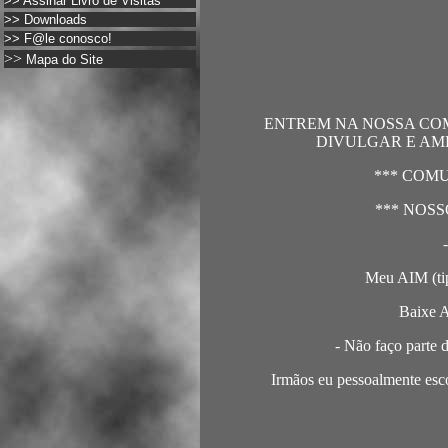
>>
Assinar Livro de Visitas
>>
Downloads
>>
F@le conosco!
>>
Mapa do Site
ENTREM NA NOSSA CO
DIVULGAR E AMP
*** COM
*** NOSS
Meu AIM (t
Baixe 
- Não faço parte
Irmãos eu pessoalmente esc