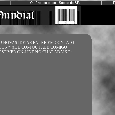
Os Protocolos dos Sábios de Sião
F
 NOVAS IDEIAS ENTRE EM CONTATO
NSON@AOL.COM OU FALE COMIGO
STIVER ON-LINE NO CHAT ABAIXO: