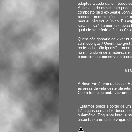
adeptos a cada dia em todos os
A filosofia do movimento pode 
composto pelo ex-Beatle John L
países... nem religiões... nem 
mas eu não sou o único. Eu es
será um só." Lennon escreveu 
qual ele se referia a Jesus Cr
Quem não gostaria de viver n
sem doenças? Quem não gostari
onde todos são iguais?... onde
num mundo onde a natureza é re
é excelente e acessível a tod
UTO
A Nova Era é uma realidade. El
as áreas da vida deste planeta
Como formulou certa vez um cien
"Estamos todos a bordo de um 
Há alguns comandos desconhecid
o demônio. Enquanto isso, a ma
encontra-se no último vagão olh