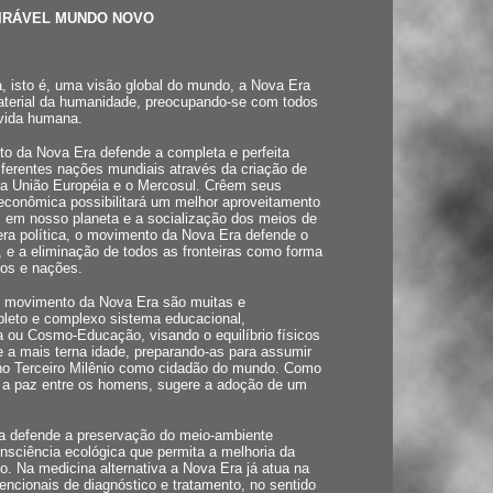
IRÁVEL MUNDO NOVO
, isto é, uma visão global do mundo, a Nova Era
material da humanidade, preocupando-se com todos
 vida humana.
o da Nova Era defende a completa e perfeita
diferentes nações mundiais através da criação de
 a União Européia e o Mercosul. Crêem seus
 econômica possibilitará um melhor aproveitamento
 em nosso planeta e a socialização dos meios de
fera política, o movimento da Nova Era defende o
, e a eliminação de todos as fronteiras como forma
vos e nações.
do movimento da Nova Era são muitas e
pleto e complexo sistema educacional,
 ou Cosmo-Educação, visando o equilíbrio físicos
e a mais terna idade, preparando-as para assumir
no Terceiro Milênio como cidadão do mundo. Como
e a paz entre os homens, sugere a adoção de um
ra defende a preservação do meio-ambiente
sciência ecológica que permita a melhoria da
o. Na medicina alternativa a Nova Era já atua na
encionais de diagnóstico e tratamento, no sentido