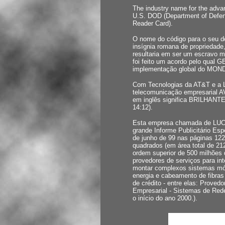
The industry name for the ad
U.S. DOD (Department of Defen
Reader Card).
O nome do código para o seu d
insígnia romana de propriedad
resultaria em ser um escravo 
foi feito um acordo pelo qual 
implementação global do MON
Com Tecnologias da AT&T e a L
telecomunicação empresarial 
em inglês significa BRILHANTE 
14:12).
Esta empresa chamada de LUC
grande Informe Publicitário Es
de junho de 99 nas páginas 122
quadrados (em área total de 2
ordem superior de 500 milhões d
provedores de serviços para in
montar complexos sistemas móv
energia e cabeamento de fibras 
de crédito - entre elas: Prove
Empresarial - Sistemas de Rede
o início do ano 2000.).