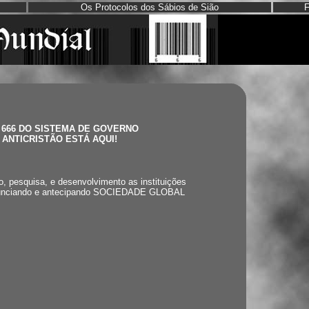
Os Protocolos dos Sábios de Sião
F
 666 DO SISTEMA DE GOVERNO
 ANTICRISTÃO ESTÁ AQUI!
, pesquisa, e desenvolvimento as instituições
anunciando e antecipando SOCIEDADE GLOBAL