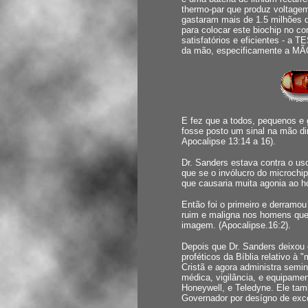
thermo-par que produz voltagem
gastaram mais de 1.5 milhões d
para colocar este biochip no c
satisfatórios e eficientes - a T
da mão, especificamente a M
E fez que a todos, pequenos e g
fosse posto um sinal na mão dire
Apocalipse 13:14 a 16).
Dr. Sanders estava contra o us
que se o invólucro do micro
que causaria muita agonia ao h
Então foi o primeiro e derramo
ruim e maligna nos homens que
imagem. (Apocalipse.16:2).
Depois que Dr. Sanders deixou o
proféticos da Bíblia relativo à 
Cristã e agora administra semi
médica, vigilância, e equipame
Honeywell, e Teledyne. Ele ta
Governador por desígno de exc