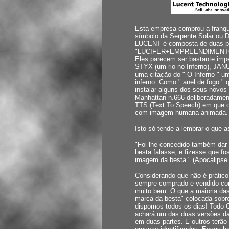
Esta empresa comprou a franq
símbolo da Serpente Solar o
LUCENT é composta de duas pa
"LUCIFER+EMPREENDIMENTOS"
Eles parecem ser bastante imp
STYX (um rio no Inferno), JA
uma citação do " O Inferno " u
inferno. Como " anel de fogo "
instalar alguns dos seus novos
Manhattan n.666 deliberadamen
TTS (Text To Speech) em que o
com imagem humana animada.
Isto só tende a lembrar o que a
"Foi-lhe concedido também dar
besta falasse, e fizesse que 
imagem da besta." (Apocalipse 
Considerando que não é prático
sempre comprado e vendido com
muito bem. O que a maioria da
marca da besta" colocada sob
dispomos todos os dias! Todo 
achará um das duas versões d
em duas partes. E outros terã