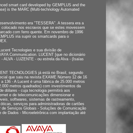
vanced smart card developed by GEMPLUS and the
se) is the MARC (Multi-technology Automated
esenvolvimento era "TESSERA". A tessera era a
e, colocado nos escravos que se estes movessem
marcado com ferro quente. Em novembro de 1996
GEMPLUS iria suprir os smartcards para o
DEX.
ucent Tecnologies e sua divisão de
AVAYA Communication. LUCENT [que no dicionário
- ALVA - LUZENTE - ou estrela da Alva - (Isaías
ENT TECNOLOGIES já está no Brasil, segundo
pecial que saiu na revista EXAME Número 12 de 16
 a 136 - A Lucent é uma fábrica de 25.000 metros
12.000 metros quadrados) com investimentos da
e dólares - cuja tecnologia permitirá aos
ternet e de telecomunicações dimensionar e
eis, softwares, sistemas de rastreamento,
óticas, serviços para administradoras de cartões
dor de Serviços Globais - Soluções de Comunicação
 de Dados - Microeletrônica com implantação até