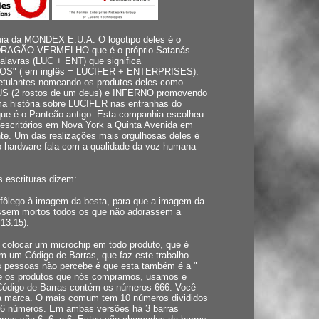
uia da MONDEX E.U.A. O logotipo deles é o
u DRAGÃO VERMELHO que é o próprio Satanás.
lavras (LUC + ENT) que significa
 ( em inglês = LUCIFER + ENTERPRISES).
etulantes nomeando os produtos deles como
NUS (2 rostos de um deus) e INFERNO promovendo
ma história sobre LUCIFER nas entranhas do
 que é o Panteão antigo. Esta companhia escolheu
 escritórios em Nova York a Quinta Avenida em
te. Um das realizações mais orgulhosas deles é
 hardware fala com a qualidade da voz humana
s escrituras dizem:
 fôlego à imagem da besta, para que a imagem da
fossem mortos todos os que não adorassem a
13:15).
 colocar um microchip em todo produto, que é
 um Código de Barras, que faz este trabalho
s pessoas não percebe é que esta também é a "
re os produtos que nós compramos, usamos e
Código de Barras contém os números 666. Você
a marca. O mais comum tem 10 números divididos
o 6 números. Em ambas versões há 3 barras