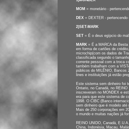
MOM
= monetário - pertencendo
DEX
= DEXTER - pertencendo ou
2)SET-MARK
SET
= É o deus egípcio do mal
MARK
= É a MARCA da Besta 6
em forma de cartões de crédito,
microchip(com os dados de Tran
classificada segundo o tamanho
corrente pessoal com a troca co
também trabalham com a VISTA
públicos do MILÊNIO, Bancos 
lines e instituições já estão pr
Este sistema sem dinheiro foi 
Ontario, no Canadá, no REINO
inscreveram no MONDEX e estar
era para que este sistema de co
1998. O CIBC (Banco internaci
sem dinheiro que é modelo at
Mais de 250 corporações em 2
o mundo e muitas nações já fora
REINO UNIDO, Canadá, E.U.A., 
China, Indonésia, Macau, Malási