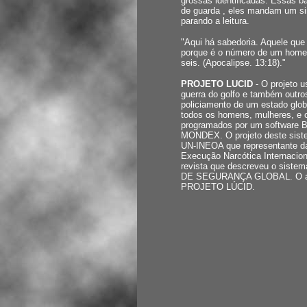
grossas identificadas. Essas b
de guarda , eles mandam um sin
parando a leitura.
"Aqui há sabedoria. Aquele que
porque é o número de um homem
seis. (Apocalipse. 13:18)."
PROJETO LUCID
- O projeto u
guerra do golfo e também outro
policiamento de um estado global
todos os homens, mulheres, e c
programados por um softwar
MONDEX. O projeto deste siste
UN-INEOA que representante da
Execução Narcótica Internacio
revista que descreveu o sist
DE SEGURANÇA GLOBAL. O autor
PROJETO LÚCID.