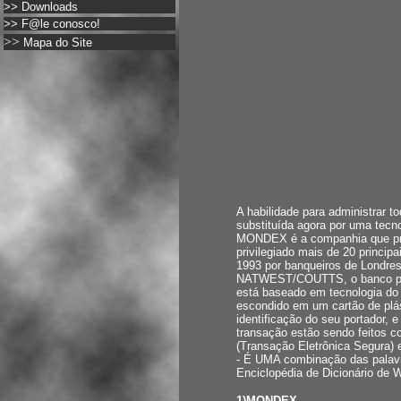
>>
Downloads
>>
F@le conosco!
>>
Mapa do Site
A habilidade para administrar 
substituída agora por uma tecno
MONDEX é a companhia que pro
privilegiado mais de 20 princi
1993 por banqueiros de Londre
NATWEST/COUTTS, o banco pess
está baseado em tecnologia 
escondido em um cartão de plás
identificação do seu portador, 
transação estão sendo feitos 
(Transação Eletrônica Segur
- É UMA combinação das pal
Enciclopédia de Dicionário de 
1)MONDEX