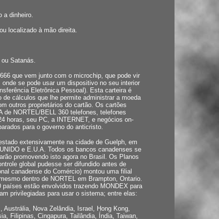
 a dinheiro.
 localizado à mão direita.
 ou Satanás.
66 que vem junto com o microchip, que pode vir
 onde se pode usar um dispositivo no seu interior
sferência Eletrônica Pessoal). Esta carteira é
 de cálculos que lhe permite administrar a moeda
m outros proprietários do cartão. Os cartões
 de NORTEL/BELL 360 telefones, telefones
24 horas, seu PC, a INTERNET, e negócios on-
eparados para o governo do anticristo.
testado extensivamente na cidade de Guelph, em
 UNIDO e E.U.A. Todos os bancos canadenses se
ão promovendo isto agora no Brasil. Os Planos
ntrole global pudesse ser difundido antes de
onal canadense do Comércio) montou uma filial
é mesmo dentro de NORTEL em Brampton, Ontario.
0 países estão envolvidos trazendo MONDEX para
m privilegiadas para usar o sistema; entre elas:
Austrália, Nova Zelândia, Israel, Hong Kong,
a, Filipinas, Cingapura, Tailândia, Índia, Taiwan,