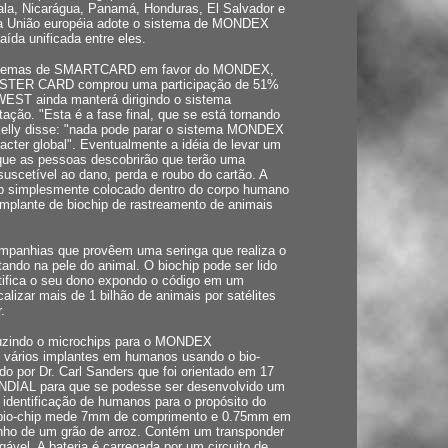
ala, Nicarágua, Panamá, Honduras, El Salvador e
e a União européia adote o sistema de MONDEX
da unificada entre eles.
sistemas de SMARTCARD em favor do MONDEX,
ESTER CARD comprou uma participação de 51%
EST ainda manterá dirigindo o sistema
ção. "Esta é a fase final, que se está tornando
'Kelly disse: "nada pode parar o sistema MONDEX
acter global". Eventualmente a idéia de levar um
orque as pessoas descobrirão que terão uma
uscetível ao dano, perda e roubo do cartão. A
hip simplesmente colocado dentro do corpo humano
mplante de biochip de rastreamento de animais
panhias que provêem uma seringa que realiza o
etando na pele do animal. O biochip pode ser lido
tifica o seu dono expondo o código em um
lizar mais de 1 bilhão de animais por satélites
.
zindo o microchips para o MONDEX
ários implantes em humanos usando o bio-
do por Dr. Carl Sanders que foi orientado em 17
IAL para que se podesse ser desenvolvido um
a identificação de humanos para o propósito do
 bio-chip mede 7mm de comprimento e 0.75mm em
nho de um grão de arroz. Contém um transponder
gável. A bateria é carregada por um circuito de