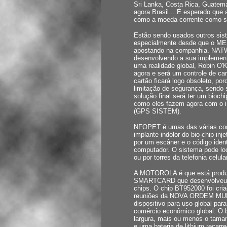
Sri Lanka, Costa Rica, Guatem
agora Brasil... É esperado qu
como a moeda corrente como saí
Estão sendo usados outros 
especialmente desde que o M
apostando na companhia. NATW
desenvolvendo a sua implementa
uma realidade global, Robin O
agora e será um controle de car
cartão ficará logo obsoleto, p
limitação de segurança, sendo s
solução final será ter um bioc
como eles fazem agora com o i
(GPS SISTEM).
NFOPET é umas das várias com
implante indolor do bio-chip inj
por um escâner e o código iden
computador. O sistema pode loca
ou por torres da telefonia celular
A MOTOROLA é que está produ
SMARTCARD que desenvolveu v
chips. O chip BT952000 foi cria
reuniões da NOVA ORDEM MUND
dispositivo para uso global par
comércio econômico global. O
largura, mais ou menos o tama
e uma bateria de lithium recarre