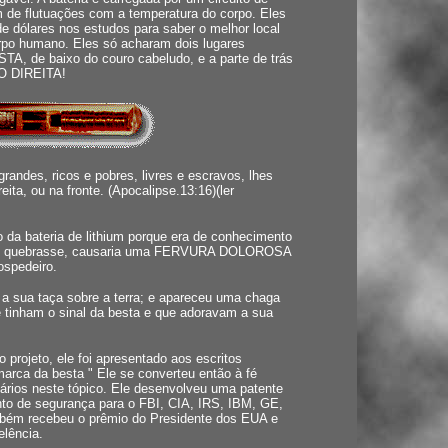
 de flutuações com a temperatura do corpo. Eles
e dólares nos estudos para saber o melhor local
orpo humano. Eles só acharam dois lugares
ESTA, de baixo do couro cabeludo, e a parte de trás
ÃO DIREITA!
randes, ricos e pobres, livres e escravos, lhes
ita, ou na fronte. (Apocalipse.13:16)(ler
o da bateria de lithium porque era de conhecimento
chip quebrasse, causaria uma FERVURA DOLOROSA
ospedeiro.
u a sua taça sobre a terra; e apareceu uma chaga
 tinham o sinal da besta e que adoravam a sua
 projeto, ele foi apresentado aos escritos
"marca da besta " Ele se converteu então à fé
nários neste tópico. Ele desenvolveu uma patente
nto de segurança para o FBI, CIA, IRS, IBM, GE,
mbém recebeu o prêmio do Presidente dos EUA e
elência.