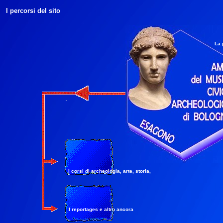
I percorsi del sito
La 
I corsi di archeologia, arte, storia,
I reportages e altro ancora