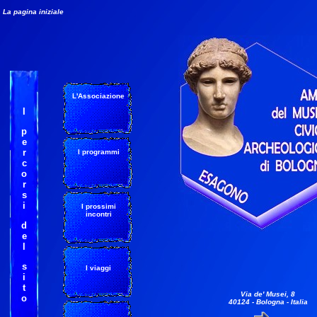
La pagina iniziale
L'Associazione
I
p
e
r
I programmi
c
o
r
s
i
I prossimi
incontri
d
e
l
s
I viaggi
i
t
Via de' Musei, 8
o
40124 - Bologna - Italia