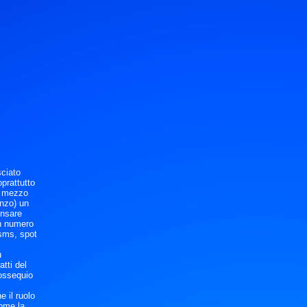
sciato
oprattutto
o mezzo
onzo) un
ensare
un numero
(sms, spot
u
tti del
’ossequio
e il ruolo
come la