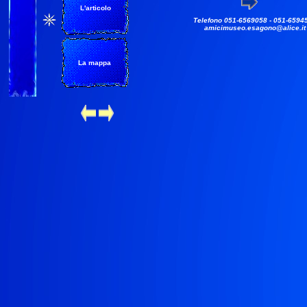
L'articolo
Telefono 051-6569058 - 051-6594
amicimuseo.esagono@alice.it
La mappa