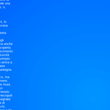
ede una
e, o,
i, lo
ascesa
toria
gli
 ma anche
scoperta
ascimento
ssicità
 esempio
 arriva a
pere
Mantegna
ico, ma
lmeno
ire mura
so
 tenuto
 necropoli
 segnata
i di
chi,