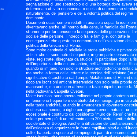
segnalazione di uno spettacolo o di una bottega dove aveva s
determinata attività economica, o quella di un percorso stradal
596
naturalmente, del pensiero e della volontà politica del regime
dominante.
Documenti quasi sempre redatti in una sola copia, le iscrizioni
diventavano anche, all’interno della gens, la famiglia dei Roman
strumento per far conoscere la sequenza delle generazioni, l’
sociale delle persone, l’intreccio fra le famiglie, con tutte le
conseguenze che questo ha comportato nell’evoluzione della s
politica della Grecia e di Roma.
Sono molte centinaia di migliaia le storie pubbliche e private de
antichi che ci sono note dalle pietre, in gran parte conservate
viste, registrate, disegnata da studiosi in particolare dopo la ri
dell’importanza della cultura antica, nell’Umanesimo e nel Rin
quando si imitano non solo le strutture architettoniche della cla
ma anche la forma delle lettere e la tecnica dell’incisione (un
significativo è costituito dal Tempio Malatestiano di Rimini) e si
ricopiare iscrizioni antiche inserendole non solo nelle proprie o
manoscritte, ma anche in affreschi e tavole dipinte, come fa 
nella padovana Cappella Ovetari.
Molte iscrizioni sono ancora collocate nel proprio contesto ant
un fenomeno frequente è costituito dal reimpiego, già in uso a
nella tarda antichità, quando in emergenza si dovettero costru
di difesa dai nemici, o dighe per arginare eventi naturali: un ca
eccezionale è costituito dal cosiddetto “muro del Reno” che ha
celate per ben più di un millennio circa 200 pietre iscritte della
occidentale di Bologna. Anche la diffusione del cristianesimo,
dall’esigenza di organizzare in forma capillare pievi e altri luogh
culto, ha portato spesso al reimpiego di parti di monumenti anti