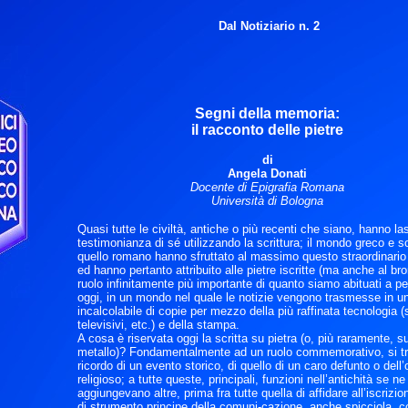
Dal Notiziario n. 2
Segni della memoria:
il racconto delle pietre
di
Angela Donati
Docente di Epigrafia Romana
Università di Bologna
Quasi tutte le civiltà, antiche o più recenti che siano, hanno la
testimonianza di sé utilizzando la scrittura; il mondo greco e s
quello romano hanno sfruttato al massimo questo straordinari
ed hanno pertanto attribuito alle pietre iscritte (ma anche al br
ruolo infinitamente più importante di quanto siamo abituati a p
oggi, in un mondo nel quale le notizie vengono trasmesse in 
incalcolabile di copie per mezzo della più raffinata tecnologia 
televisivi, etc.) e della stampa.
A cosa è riservata oggi la scritta su pietra (o, più raramente, s
metallo)? Fondamentalmente ad un ruolo commemorativo, si tra
ricordo di un evento storico, di quello di un caro defunto o dell
religioso; a tutte queste, principali, funzioni nell’antichità se ne
aggiungevano altre, prima fra tutte quella di affidare all’iscrizion
di strumento principe della comuni-cazione, anche spicciola, 