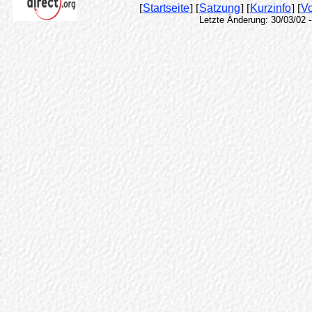
[
Startseite
] [
Satzung
] [
Kurzinfo
] [
Vo
Letzte Änderung: 30/03/02 -