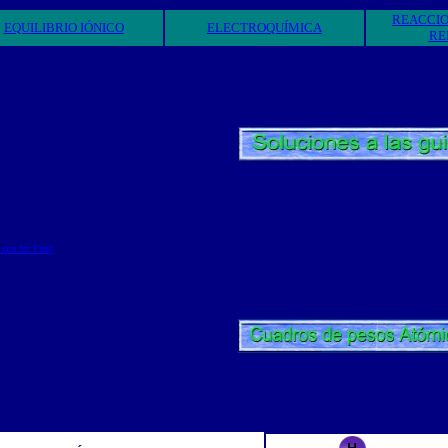
REACCIO
EQUILIBRIO IÓNICO
ELECTROQUÍMICA
RE
ite for Free!