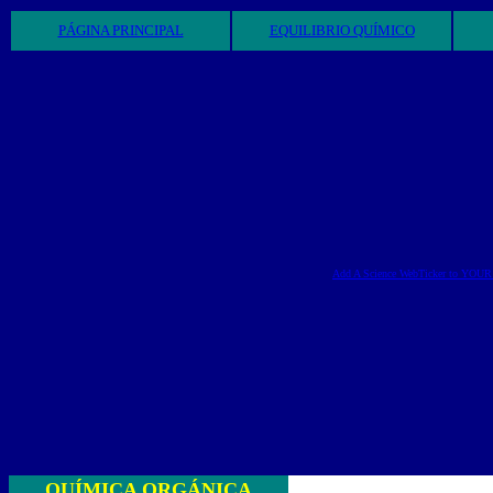
PÁGINA PRINCIPAL
EQUILIBRIO QUÍMICO
Add A Science WebTicker to YOUR s
QUÍMICA
ORGÁNICA