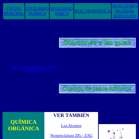
REACCIONES
PÁGINA
EQUILIBRIO
EQUILIBRIO
ELECTROQUÍMICA
DE OXIDO-
PRINCIPAL
QUÍMICO
IÓNICO
REDUCCIÓN
Add A Science WebTicker to YOUR
site for Free!
VER TAMBIÉN
QUÍMICA
Los Alcanos
ORGÁNICA
Nomenclatura ZIG - ZAG