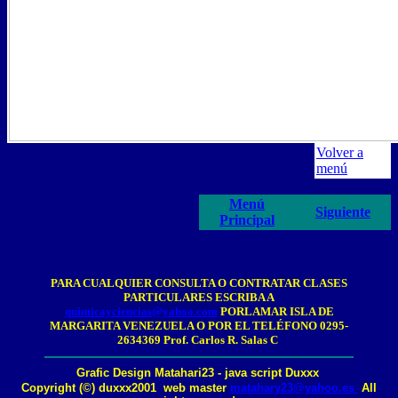
Volver a
menú
Menú
Siguiente
Principal
PARA CUALQUIER CONSULTA O CONTRATAR CLASES
PARTICULARES ESCRIBA A
quimicayciencias@yahoo.com
PORLAMAR ISLA DE
MARGARITA VENEZUELA O POR EL TELÉFONO 0295-
2634369 Prof. Carlos R. Salas C
Grafic Design Matahari23 - java script Duxxx
Copyright (©) duxxx2001 web master
matahary23@yahoo.es
All