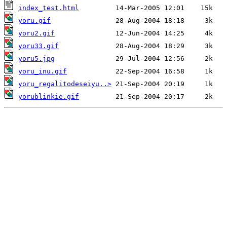
index_test.html
yoru.gif
yoru2.gif
yoru33.gif
yoru5.jpg
yoru_inu.gif
yoru_regalitodeseiyu..>
yorublinkie.gif