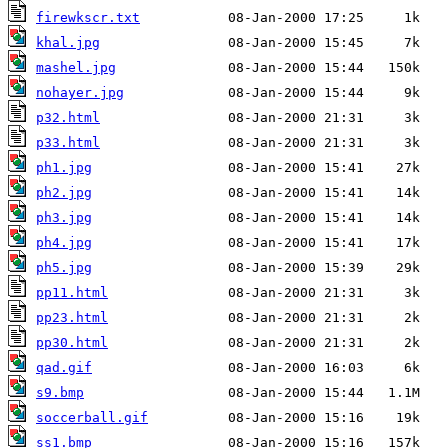
firewkscr.txt
khal.jpg
mashel.jpg
nohayer.jpg
p32.html
p33.html
ph1.jpg
ph2.jpg
ph3.jpg
ph4.jpg
ph5.jpg
pp11.html
pp23.html
pp30.html
qad.gif
s9.bmp
soccerball.gif
ss1.bmp