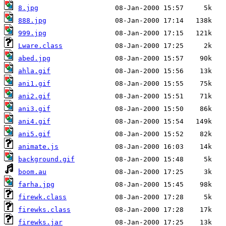
8.jpg
888.jpg
999.jpg
Lware.class
abed.jpg
ahla.gif
ani1.gif
ani2.gif
ani3.gif
ani4.gif
ani5.gif
animate.js
background.gif
boom.au
farha.jpg
firewk.class
firewks.class
firewks.jar