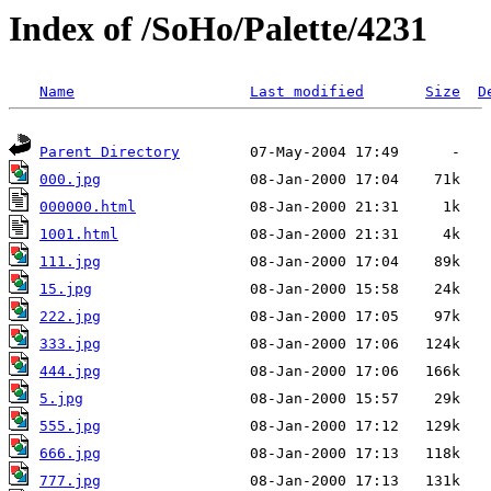
Index of /SoHo/Palette/4231
Name
Last modified
Size
D
Parent Directory
000.jpg
000000.html
1001.html
111.jpg
15.jpg
222.jpg
333.jpg
444.jpg
5.jpg
555.jpg
666.jpg
777.jpg