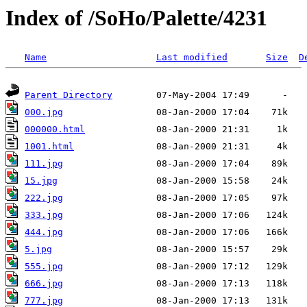
Index of /SoHo/Palette/4231
Name
Last modified
Size
D
Parent Directory
000.jpg
000000.html
1001.html
111.jpg
15.jpg
222.jpg
333.jpg
444.jpg
5.jpg
555.jpg
666.jpg
777.jpg