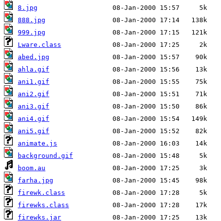
8.jpg
888.jpg
999.jpg
Lware.class
abed.jpg
ahla.gif
ani1.gif
ani2.gif
ani3.gif
ani4.gif
ani5.gif
animate.js
background.gif
boom.au
farha.jpg
firewk.class
firewks.class
firewks.jar