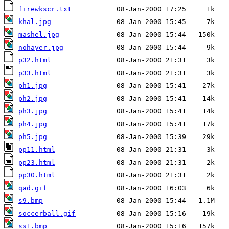
firewkscr.txt
khal.jpg
mashel.jpg
nohayer.jpg
p32.html
p33.html
ph1.jpg
ph2.jpg
ph3.jpg
ph4.jpg
ph5.jpg
pp11.html
pp23.html
pp30.html
qad.gif
s9.bmp
soccerball.gif
ss1.bmp