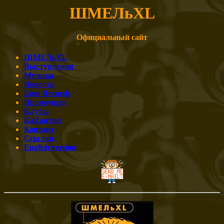
Ш
МЕЛ
ь
XL
Официальный сайт
Ш
МЕЛ
ьXL
Выступления
Музыка
Новости
Enot Records
Промоушен
Клубы
КаZантип
Контакт
Ссылки
English version