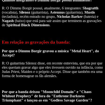
Quantos integrantes o Dimmu Borgir possui atualmente?
R: O Dimmu Borgir possui, atualmente, 6 integrantes:
Shagratth
(vocalista),
Silenoz
(guitarrista),
Astennus
(guitarrista),
Mustis
(tecladista), recém entrado no grupo,
Nicholas Barker
(bateria) e
Nagash
(baixo) que está para sair assim que terminem as gravações
de
Spiritual Black Dimensions
.
Em relação as gravações da banda:
Por que o Dimmu Borgir gravou a música "Metal Heart", do
Accept?
R: O guitarrista Silenoz disse, em recente entrevista, que era por que
eles queriam gravar algo que eles tivessem ouvido na infância, como
Judas Priest
,
Maiden e o próprio Accept. Disse que também era uma
forma de homenagear os fãs alemães.
Por que a banda deixou "Moonchild Domain" e "Chaos
Whitout Prophecy" de fora do "Enthrone Darkness
Triumphant" e lançou-as em "Godless Savage Garden"?