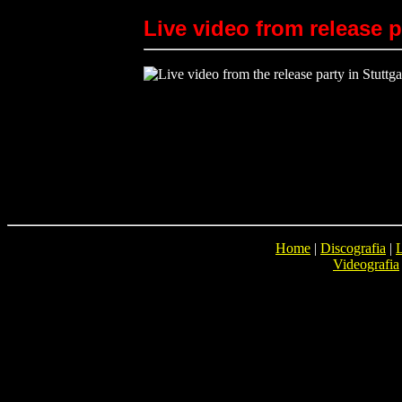
Live video from release p
Home
|
Discografia
|
L
Videografia