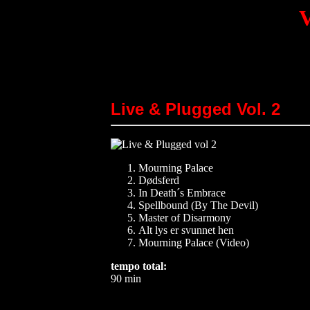
V
Live & Plugged Vol. 2
Mourning Palace
Dødsferd
In Death´s Embrace
Spellbound (By The Devil)
Master of Disarmony
Alt lys er svunnet hen
Mourning Palace (Video)
tempo total:
90 min